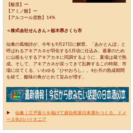
【酸度】ー
【アミノ酸】ー
【アルコール度数】14%
＜株式会社せんきん＞栃木県さくら市
仙禽の風物詩が、今年も9月27日に解禁。「あかとんぼ」と
呼ばれるアキアカネが羽化する5月頃に仕込み、避暑のため
に山籠もりするアキアカネに同調するように、夏場は蔵で熟
成。そして、アキアカネが戻ってきて乱舞するこの時期、市
場に出てくる、いわゆる「ひやおろし」。4か月の熟成期間
を経て、酸味の角がとれて旨みが増す。
▶
仙禽｜江戸返りを掲げて超自然派日本酒をつくる、ドメ
ーヌ化のパイオニア