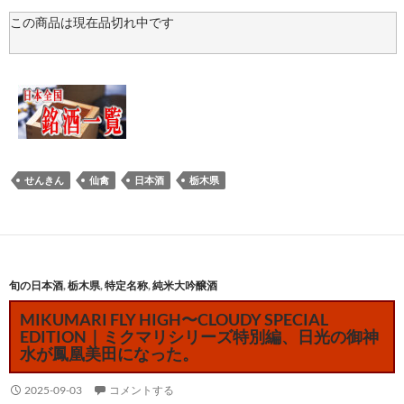
この商品は現在品切れ中です
せんきん
仙禽
日本酒
栃木県
旬の日本酒
,
栃木県
,
特定名称
,
純米大吟醸酒
MIKUMARI FLY HIGH〜CLOUDY SPECIAL
EDITION｜ミクマリシリーズ特別編、日光の御神
水が鳳凰美田になった。
2025-09-03
コメントする