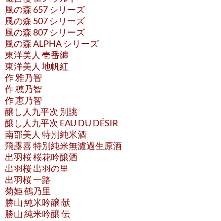
風の森 657 シリーズ
風の森 507 シリーズ
風の森 807 シリーズ
風の森 ALPHA シリーズ
東洋美人 壱番纏
東洋美人 地帆紅
作 雅乃智
作 穂乃智
作 恵乃智
醸し人九平次 別誂
醸し人九平次 EAU DU DÉSIR
南部美人 特別純米酒
飛露喜 特別純米無濾過生原酒
出羽桜 桜花吟醸酒
出羽桜 出羽の里
出羽桜 一路
菊姫 鶴乃里
勝山 純米吟醸 献
勝山 純米吟醸 伝