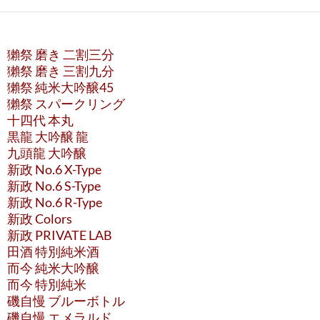
ナ
ビ
獺祭 磨き 二割三分
ゲ
獺祭 磨き 三割九分
ー
獺祭 純米大吟醸45
獺祭 スパークリング
シ
十四代 本丸
ョ
黒龍 大吟醸 龍
九頭龍 大吟醸
ン
新政 No.6 X-Type
新政 No.6 S-Type
新政 No.6 R-Type
新政 Colors
新政 PRIVATE LAB
田酒 特別純米酒
而今 純米大吟醸
而今 特別純米
磯自慢 ブルーボトル
磯自慢 エメラルド