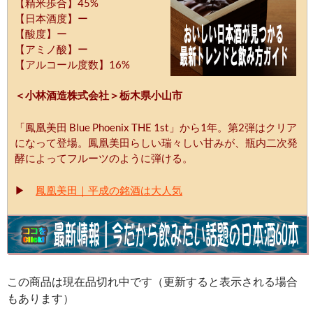
【精米歩合】45%
【日本酒度】ー
【酸度】ー
【アミノ酸】ー
【アルコール度数】16%
＜小林酒造株式会社＞栃木県小山市
「鳳凰美田 Blue Phoenix THE 1st」から1年。第2弾はクリア
になって登場。鳳凰美田らしい瑞々しい甘みが、瓶内二次発
酵によってフルーツのように弾ける。
▶
鳳凰美田｜平成の銘酒は大人気
この商品は現在品切れ中です（更新すると表示される場合
もあります）