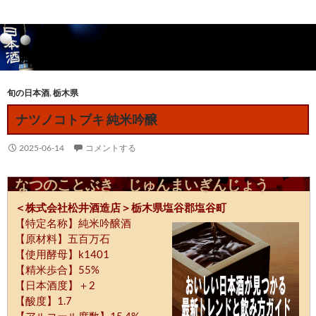
旬の日本酒
,
栃木県
ナツノコトブキ 純米吟醸
2025-06-14
コメントする
なつのことぶき じゅんまいぎんじょう
＜株式会社松井酒造店＞栃木県塩谷郡塩谷町
【特定名称】純米吟醸酒
【原材料】五百万石
【使用酵母】k1401
【精米歩合】55%
【日本酒度】＋2
【酸度】1.7