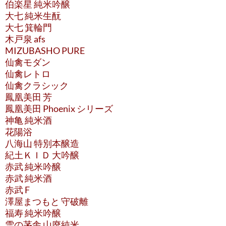
伯楽星 純米吟醸
大七 純米生酛
大七 箕輪門
木戸泉 afs
MIZUBASHO PURE
仙禽モダン
仙禽レトロ
仙禽クラシック
鳳凰美田 芳
鳳凰美田 Phoenix シリーズ
神亀 純米酒
花陽浴
八海山 特別本醸造
紀土ＫＩＤ 大吟醸
赤武 純米吟醸
赤武 純米酒
赤武 F
澤屋まつもと 守破離
福寿 純米吟醸
雪の茅舎 山廃純米