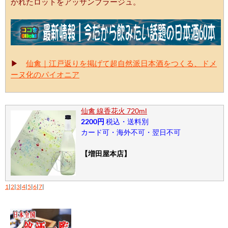
かれたロットをアッサンブラージュ。
▶
仙禽｜江戸返りを掲げて超自然派日本酒をつくる、ドメ
ーヌ化のパイオニア
仙禽 線香花火 720ml
2200円
税込・送料別
カード可・海外不可・翌日不可
【増田屋本店】
1
|
2
|
3
|
4
|
5
|
6
|
7
|