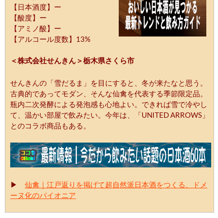
【日本酒度】ー
【酸度】ー
【アミノ酸】ー
【アルコール度数】13%
＜株式会社せんきん＞栃木県さくら市
せんきんの「雪だるま」を目にすると、冬が来たなと思う。
古典的であってモダン、そんな仙禽を代表する季節限定品。
瓶内二次発酵による発泡感も心地よい。できれば雪で冷やし
て、温かい部屋で飲みたい。今年は、「UNITED ARROWS」
とのコラボ商品もある。
▶
仙禽｜江戸返りを掲げて超自然派日本酒をつくる、ドメ
ーヌ化のパイオニア