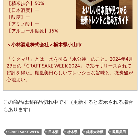
【精米歩合】50%
【日本酒度】ー
【酸度】ー
【アミノ酸】ー
【アルコール度数】15%
＜小林酒造株式会社＞栃木県小山市
「ミクマリ」とは、水を司る「水分神」のこと。2024年4月
29日の「CRAFT SAKE WEEK 2024」で先行リリースされて
好評を得た。鳳凰美田らしいフレッシュな旨味と、微炭酸が
心地よい。
この商品は現在品切れ中です（更新すると表示される場合
もあります）
CRAFT SAKE WEEK
日本酒
栃木県
純米大吟醸
鳳凰美田