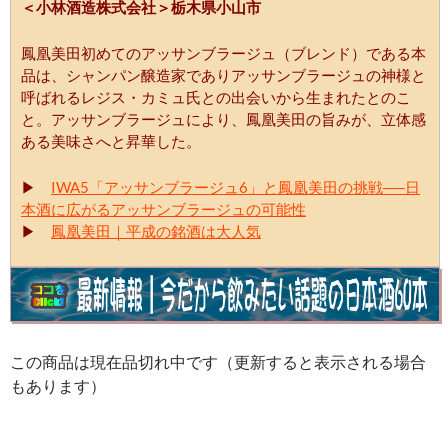
＜小林酒造株式会社＞栃木県小山市
鳳凰美田初めてのアッサンブラージュ（ブレンド）である本
品は、シャンパン醸造家でありアッサンブラージュの神様と
呼ばれるレジス・カミュ氏との出会いから生まれたとのこ
と。アッサンブラージュにより、鳳凰美田の旨みが、立体感
ある美味さへと昇華した。
▶
IWA5「アッサンブラージュ6」と鳳凰美田の挑戦──日
本酒に広がるアッサンブラージュの可能性
▶
鳳凰美田｜平成の銘酒は大人気
この商品は現在品切れ中です（更新すると表示される場合
もあります）