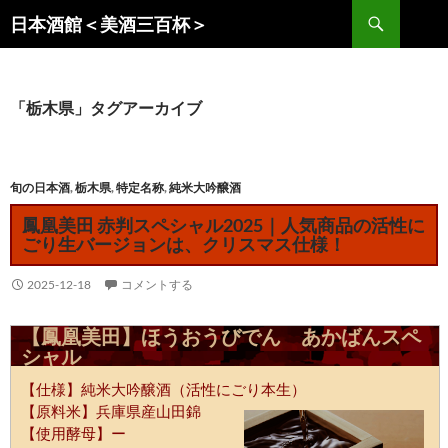
コ
検
日本酒館＜美酒三百杯＞
ン
索
テ
ン
ツ
「栃木県」タグアーカイブ
へ
ス
キ
旬の日本酒
,
栃木県
,
特定名称
,
純米大吟醸酒
ッ
鳳凰美田 赤判スペシャル2025｜人気商品の活性に
プ
ごり生バージョンは、クリスマス仕様！
2025-12-18
コメントする
【鳳凰美田】ほうおうびでん あかばんスペ
シャル
【仕様】純米大吟醸酒（活性にごり本生）
【原料米】兵庫県産山田錦
【使用酵母】ー