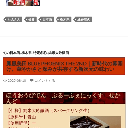
せんきん
仙禽
日本酒
栃木県
線香花火
旬の日本酒
,
栃木県
,
特定名称
,
純米大吟醸酒
鳳凰美田 BLUE PHOENIX THE 2ND｜新時代の幕開
け。華やかさと深みが共存する新次元の味わい
2025-08-10
コメントする
ほうおうびでん ぶるーふぇにっくす せか
んど
【仕様】純米大吟醸酒（スパークリング生）
【原料米】愛山
【使用酵母】ー