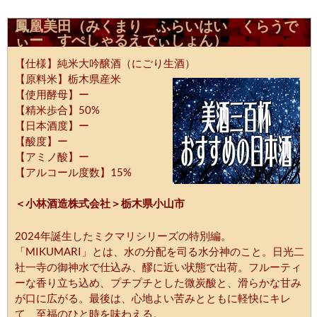
鳳凰美田（みくまり ふらいはい くらうで
ぃー すぺしゃるえでぃしょん）
【仕様】純米大吟醸酒（にごり生酒）
【原料米】栃木県産米
【使用酵母】ー
【精米歩合】50%
【日本酒度】ー
【酸度】ー
【アミノ酸】ー
【アルコール度数】15%
＜小林酒造株式会社＞栃木県小山市
2024年誕生したミクマリシリーズの特別編。
「MIKUMARI」とは、水の分配を司る水分神のこと。日光二
社一寺の御神水で仕込み、醪に近い状態で出荷。フルーティ
ーな香り立ち込め、プチプチとした微炭酸と、滑らかな甘み
が口に広がる。最後は、心地よい苦みとともに軽快にキレ
て、至福のひと時を味わえる。