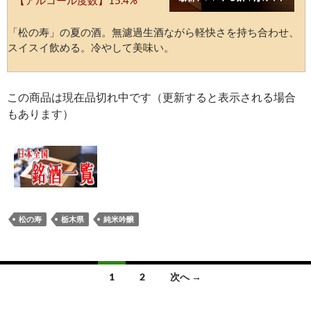
【アルコール度数】15.4%
「松の寿」の夏の酒。無濾過生酒ながら軽快さを持ち合わせ、
スイスイ飲める。冷やして美味い。
この商品は現在品切れ中です（更新すると表示される場合
もあります）
松の寿
栃木県
純米吟醸
投
1
2
次へ →
稿