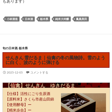
もあります）
小林酒造
日本酒
栃木県
純米大吟醸
鳳凰美田
旬の日本酒
,
栃木県
せんきん 雪だるま｜仙禽の冬の風物詩。雪のよう
に白く、波のように弾ける
2025-12-05
コメントする
【仙禽】せんきん ゆきだるま
【仕様】活性にごり生原酒
【原料米】さくら市産山田錦
【使用酵母】ー
【精米歩合】ー