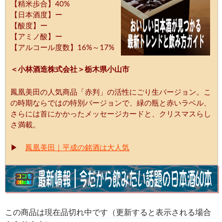
【精米歩合】40%
【日本酒度】ー
【酸度】ー
【アミノ酸】ー
【アルコール度数】16%～17%
＜小林酒造株式会社＞栃木県小山市
鳳凰美田の人気商品「赤判」の活性にごり生バージョン。こ
の時期ならではの特別バージョンで、緑の瓶と赤いラベル、
さらには首にかかったメッセージカードと、クリスマスらし
さ満載。
▶
鳳凰美田｜平成の銘酒は大人気
この商品は現在品切れ中です（更新すると表示される場合