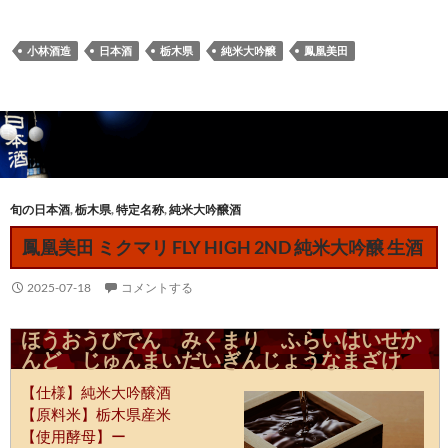
小林酒造
日本酒
栃木県
純米大吟醸
鳳凰美田
旬の日本酒
,
栃木県
,
特定名称
,
純米大吟醸酒
鳳凰美田 ミクマリ FLY HIGH 2ND 純米大吟醸 生酒
2025-07-18
コメントする
ほうおうびでん みくまり ふらいはいせか
んど じゅんまいだいぎんじょうなまざけ
【仕様】純米大吟醸酒
【原料米】栃木県産米
【使用酵母】ー