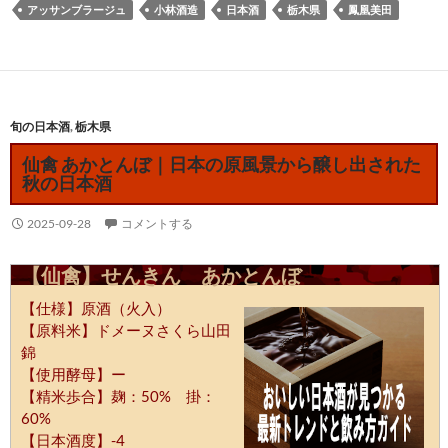
アッサンブラージュ
小林酒造
日本酒
栃木県
鳳凰美田
旬の日本酒
,
栃木県
仙禽 あかとんぼ｜日本の原風景から醸し出された
秋の日本酒
2025-09-28
コメントする
【仙禽】せんきん あかとんぼ
【仕様】原酒（火入）
【原料米】ドメーヌさくら山田
錦
【使用酵母】ー
【精米歩合】麹：50% 掛：
60%
【日本酒度】-4