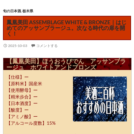
旬の日本酒
,
栃木県
鳳凰美田 ASSEMBLAGE WHITE & BRONZE｜はじ
めてのアッサンブラージュ。次なる時代の扉を開
く！
2025-10-03
コメントする
【鳳凰美田】ほうおうびでん アッサンブラ
ージュ ホワイトアンドブロンズ
【仕様】ー
【原料米】国産米
【使用酵母】ー
【精米歩合】ー
【日本酒度】ー
【酸度】ー
【アミノ酸】ー
【アルコール度数】15%