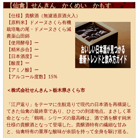
【仙禽】せんきん かくめい かもす
【仕様】貴醸酒（無濾過原酒火入）
【原料米】ドメーヌさくら有機
栽培亀の尾・ドメーヌさくら減
農薬山田錦
【使用酵母】ー
【精米歩合】ー
【日本酒度】ー
【酸度】ー
【アミノ酸】ー
【アルコール度数】15%
＜株式会社せんきん＞栃木県さくら市
「江戸返り」をテーマに生酛造りで現代の日本酒を再構築し
てきた仙禽の最終章であり、ひとつの到達地点。まさしく革
命となった「鶴鳴」シリーズの最高峰は、酒で酒を醸す純米
仕様の貴醸酒となって登場した。貴醸酒特有の繊細な甘み
と、仙禽特有の重厚な酸味が余韻を持って全身を駆け巡る。