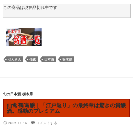
この商品は現在品切れ中です
せんきん
仙禽
日本酒
栃木県
旬の日本酒
,
栃木県
仙禽 鶴鳴 醸｜「江戸返り」の最終章は驚きの貴醸
酒。感動のプレミアム
2025-11-16
コメントする