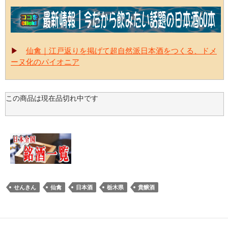
▶
仙禽｜江戸返りを掲げて超自然派日本酒をつくる、ドメ
ーヌ化のパイオニア
この商品は現在品切れ中です
せんきん
仙禽
日本酒
栃木県
貴醸酒