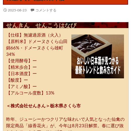
2025-08-23
コメントする
せんきん せんこうはなび
【仕様】無濾過原酒（火入）
【原料米】ドメーヌさくら山田
錦66%・ドメーヌさくら雄町
34%
【使用酵母】ー
【精米歩合】ー
【日本酒度】ー
【酸度】ー
【アミノ酸】ー
【アルコール度数】13%
＜株式会社せんきん＞栃木県さくら市
昨年、ジューシーかつクリアな味わいで人気となった仙禽の
限定商品「線香花火」が、今年は8月23日解禁。春に選び抜