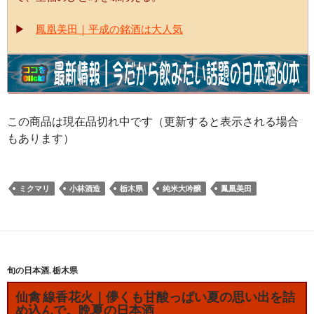
▶
鳳凰美田｜平成の銘酒は大人気
この商品は現在品切れ中です（更新すると表示される場合
もあります）
ミクマリ
小林酒造
栃木県
純米大吟醸
鳳凰美田
旬の日本酒
,
栃木県
仙禽 線香花火｜儚くも甘酸っぱい夏の思い出を詰
め込んで。晩夏の日本酒