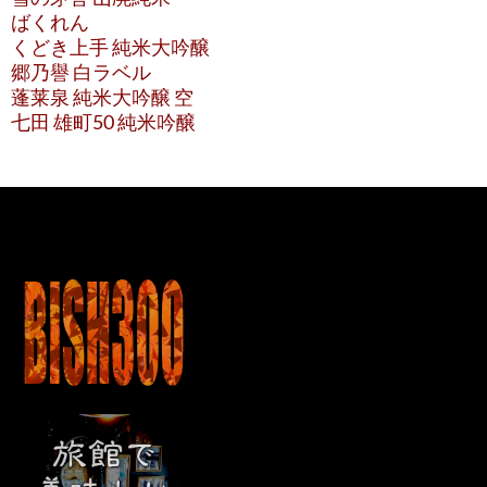
ばくれん
くどき上手 純米大吟醸
郷乃譽 白ラベル
蓬莱泉 純米大吟醸 空
七田 雄町50 純米吟醸