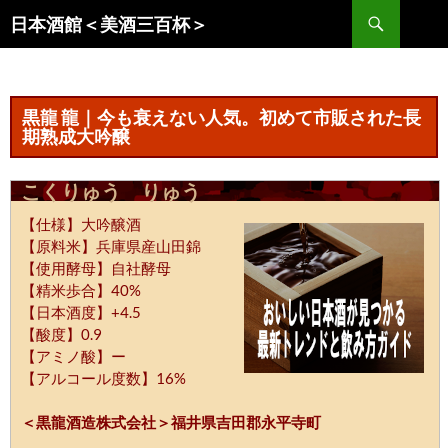
コ
検
日本酒館＜美酒三百杯＞
ン
索
テ
ン
ツ
黒龍 龍｜今も衰えない人気。初めて市販された長
へ
期熟成大吟醸
ス
キ
こくりゅう りゅう
ッ
【仕様】大吟醸酒
プ
【原料米】兵庫県産山田錦
【使用酵母】自社酵母
【精米歩合】40%
【日本酒度】+4.5
【酸度】0.9
【アミノ酸】ー
【アルコール度数】16%
＜黒龍酒造株式会社＞福井県吉田郡永平寺町