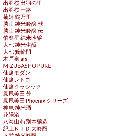
出羽桜 出羽の里
出羽桜 一路
菊姫 鶴乃里
勝山 純米吟醸 献
勝山 純米吟醸 伝
伯楽星 純米吟醸
大七 純米生酛
大七 箕輪門
木戸泉 afs
MIZUBASHO PURE
仙禽モダン
仙禽レトロ
仙禽クラシック
鳳凰美田 芳
鳳凰美田 Phoenix シリーズ
神亀 純米酒
花陽浴
八海山 特別本醸造
紀土ＫＩＤ 大吟醸
赤武 純米吟醸