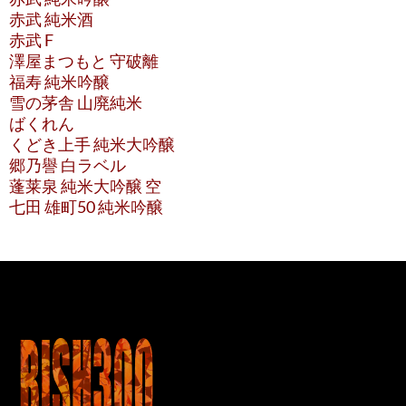
赤武 純米酒
赤武 F
澤屋まつもと 守破離
福寿 純米吟醸
雪の茅舎 山廃純米
ばくれん
くどき上手 純米大吟醸
郷乃譽 白ラベル
蓬莱泉 純米大吟醸 空
七田 雄町50 純米吟醸