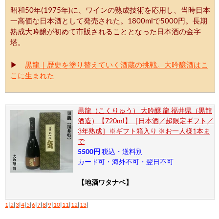
昭和50年(1975年)に、ワインの熟成技術を応用し、当時日本
一高価な日本酒として発売された。1800mlで5000円。長期
熟成大吟醸が初めて市販されることとなった日本酒の金字
塔。
▶
黒龍｜歴史を塗り替えていく酒蔵の挑戦。大吟醸酒はこ
こに生まれた
黒龍（こくりゅう） 大吟醸 龍 福井県（黒龍
酒造）【720ml】［日本酒／超限定ギフト／
3年熟成］※ギフト箱入り ※お一人様1本ま
で
5500円
税込・送料別
カード可・海外不可・翌日不可
【地酒ワタナベ】
1
|
2
|
3
|
4
|
5
|
6
|
7
|
8
|
9
|
10
|
11
|
12
|
13
|