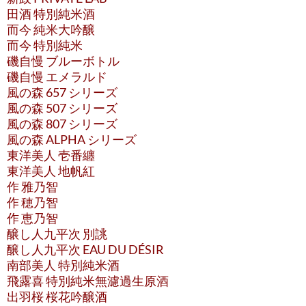
田酒 特別純米酒
而今 純米大吟醸
而今 特別純米
磯自慢 ブルーボトル
磯自慢 エメラルド
風の森 657 シリーズ
風の森 507 シリーズ
風の森 807 シリーズ
風の森 ALPHA シリーズ
東洋美人 壱番纏
東洋美人 地帆紅
作 雅乃智
作 穂乃智
作 恵乃智
醸し人九平次 別誂
醸し人九平次 EAU DU DÉSIR
南部美人 特別純米酒
飛露喜 特別純米無濾過生原酒
出羽桜 桜花吟醸酒