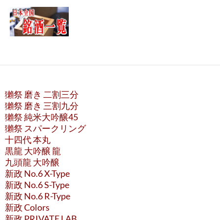
獺祭 磨き 二割三分
獺祭 磨き 三割九分
獺祭 純米大吟醸45
獺祭 スパークリング
十四代 本丸
黒龍 大吟醸 龍
九頭龍 大吟醸
新政 No.6 X-Type
新政 No.6 S-Type
新政 No.6 R-Type
新政 Colors
新政 PRIVATE LAB