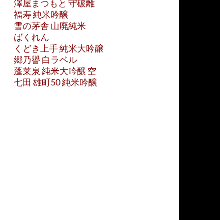
澤屋まつもと 守破離
福寿 純米吟醸
雪の茅舎 山廃純米
ばくれん
くどき上手 純米大吟醸
郷乃譽 白ラベル
蓬莱泉 純米大吟醸 空
七田 雄町50 純米吟醸