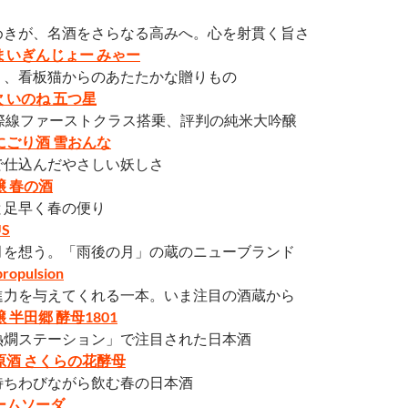
めきが、名酒をさらなる高みへ。心を射貫く旨さ
まいぎんじょー みゃー
く、看板猫からのあたたかな贈りもの
 いのね 五つ星
国際線ファーストクラス搭乗、評判の純米大吟醸
にごり酒 雪おんな
で仕込んだやさしい妖しさ
醸 春の酒
と足早く春の便り
US
月を想う。「雨後の月」の蔵のニューブランド
opulsion
進力を与えてくれる一本。いま注目の酒蔵から
 半田郷 酵母1801
熱燗ステーション」で注目された日本酒
原酒 さくらの花酵母
待ちわびながら飲む春の日本酒
ームソーダ