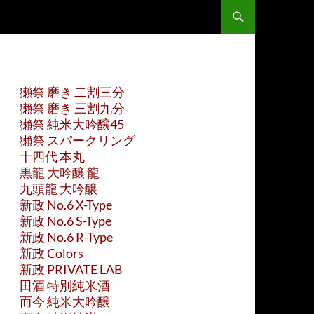
獺祭 磨き 二割三分
獺祭 磨き 三割九分
獺祭 純米大吟醸45
獺祭 スパークリング
十四代 本丸
黒龍 大吟醸 龍
九頭龍 大吟醸
新政 No.6 X-Type
新政 No.6 S-Type
新政 No.6 R-Type
新政 Colors
新政 PRIVATE LAB
田酒 特別純米酒
而今 純米大吟醸