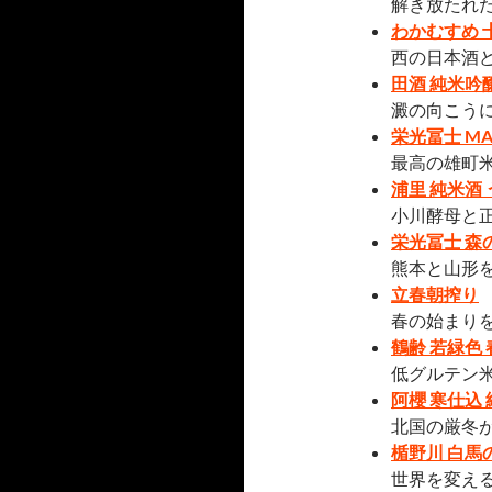
解き放たれた
わかむすめ 
西の日本酒
田酒 純米吟
澱の向こう
栄光冨士 M
最高の雄町
浦里 純米酒 
小川酵母と
栄光冨士 森
熊本と山形
立春朝搾り
春の始まり
鶴齢 若緑色 
低グルテン
阿櫻 寒仕込
北国の厳冬
楯野川 白馬
世界を変え