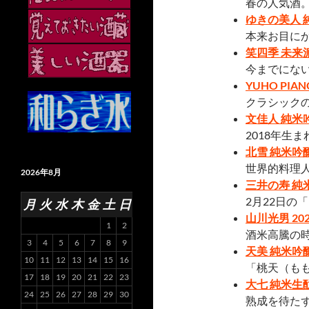
春の人気酒
ゆきの美人 
本来お目に
笑四季 未来
今までにな
YUHO PIAN
クラシック
文佳人 純米
2018年生
北雪 純米吟醸 
世界的料理
2026年8月
三井の寿 純米
2月22日の
月
火
水
木
金
土
日
山川光男 202
1
2
酒米高騰の
3
4
5
6
7
8
9
天美 純米吟
10
11
12
13
14
15
16
「桃天（も
17
18
19
20
21
22
23
大七 純米生
24
25
26
27
28
29
30
熟成を待た