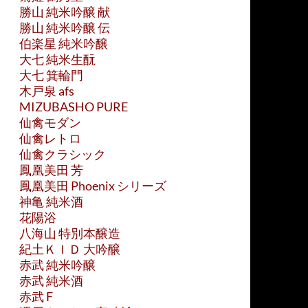
勝山 純米吟醸 献
勝山 純米吟醸 伝
伯楽星 純米吟醸
大七 純米生酛
大七 箕輪門
木戸泉 afs
MIZUBASHO PURE
仙禽モダン
仙禽レトロ
仙禽クラシック
鳳凰美田 芳
鳳凰美田 Phoenix シリーズ
神亀 純米酒
花陽浴
八海山 特別本醸造
紀土ＫＩＤ 大吟醸
赤武 純米吟醸
赤武 純米酒
赤武 F