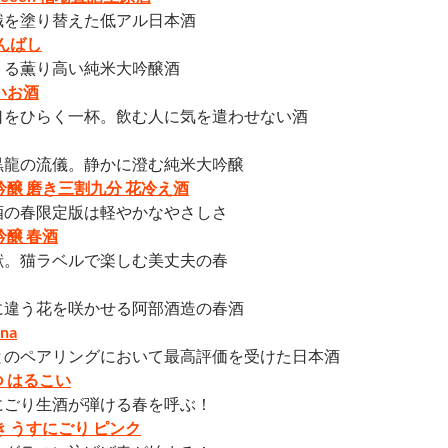
識を塗り替えた低アル日本酒
香んばし
くる薫り高い純米大吟醸酒
いお酒
口をひらく一杯。飲む人に気を遣わせない酒
黒龍の流儀。静かに澄む純米大吟醸
吟醸 磨き三割九分 花冷え酒
酒の春限定版は軽やかなやさしさ
吟醸 春酒
献。猫ラベルで楽しむ美丈夫の春
に違う花を咲かせる阿部酒造の春酒
na
とのペアリングにおいて最高評価を受けた日本酒
 はるこい
にごり生酒が弾ける春を呼ぶ！
き うすにごり ピンク