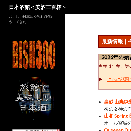
検
日本酒館＜美酒三百杯＞
索
コ
おいしい日本酒を飲む時代が
やってきた！
ン
テ
ン
最新情報｜
ツ
へ
2026年の
ス
今年は午年。馬
キ
ッ
▶
さらに話題
プ
高砂 山廃純
桜の女神の
山和 Sprin
オール宮城
Queeeen 