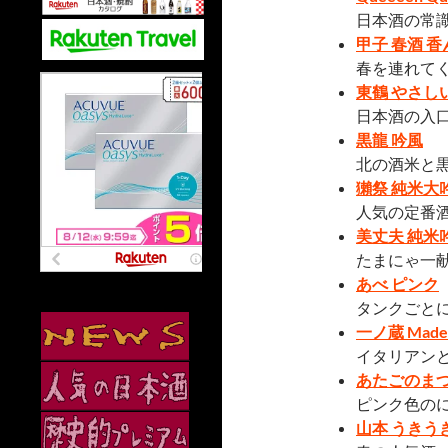
日本酒の常
甲子 春酒 
春を連れて
東鶴 やさし
日本酒の入
黒龍 吟風
北の酒米と
獺祭 純米大
人気の定番
美丈夫 純米
たまにゃ一
あべ ピンク
タンクごと
一ノ蔵 Made
イタリアン
あたごのまつ
ピンク色の
山本 うきう