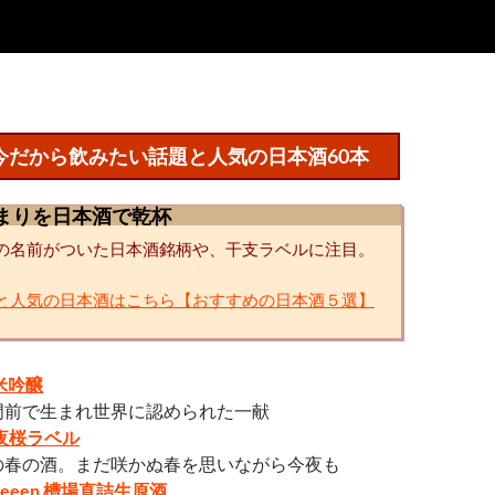
今だから飲みたい話題と人気の日本酒60本
始まりを日本酒で乾杯
の名前がついた日本酒銘柄や、干支ラベルに注目。
と人気の日本酒はこちら【おすすめの日本酒５選】
米吟醸
門前で生まれ世界に認められた一献
g 夜桜ラベル
の春の酒。まだ咲かぬ春を思いながら今夜も
Queeen 槽場直詰生原酒