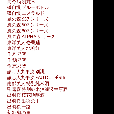
而今 特別純米
磯自慢 ブルーボトル
磯自慢 エメラルド
風の森 657 シリーズ
風の森 507 シリーズ
風の森 807 シリーズ
風の森 ALPHA シリーズ
東洋美人 壱番纏
東洋美人 地帆紅
作 雅乃智
作 穂乃智
作 恵乃智
醸し人九平次 別誂
醸し人九平次 EAU DU DÉSIR
南部美人 特別純米酒
飛露喜 特別純米無濾過生原酒
出羽桜 桜花吟醸酒
出羽桜 出羽の里
出羽桜 一路
菊姫 鶴乃里