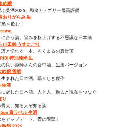
純米吟醸
ぶ美酒2026」和食カテゴリー最高評価
醸 おりがらみ 生
初亀を飲む！
ease
リに合う酒。旨みを格上げする不思議な日本酒
る 山田錦 うすにごり
り凛と切れる一本。ろくまるの真骨頂
RIBI 特別純米 生
性の良い漁師さんの食中酒、生酒バージョン
大吟醸 雪華
ら生まれた日本酒。瑞々しき傑作
ge 生酒
名に冠した日本酒。人と人、過去と現在をつなぐ
ぼり
の骨太。知る人ぞ知る酒
ation 青ラベル 生酒
念をアップデート。青の衝撃！
吟醸 2026