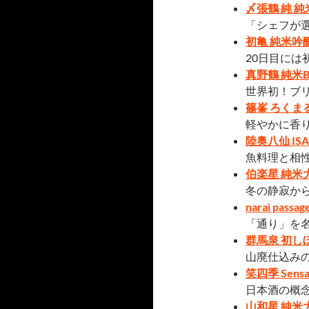
〆張鶴 純 
「シェフが選
初亀 純米吟
20日目には
真野鶴 純米Br
世界初！ブ
篠峯 ろくま
軽やかに香
陸奥八仙 ISA
魚料理と相
伯楽星 純米
冬の静寂か
narai passa
「通り」を
群馬泉 初し
山廃仕込み
笑四季 Sens
日本酒の概
山和星 純米大