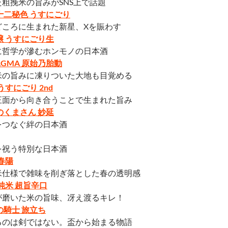
粗挽米の旨みがSNS上で話題
十二秘色 うすにごり
どころに生まれた新星、Xを賑わす
醸 うすにごり生
に哲学が滲むホンモノの日本酒
AGMA 原始乃胎動
米の旨みに凍りついた大地も目覚める
うすにごり 2nd
正面から向き合うことで生まれた旨み
のくまさん 妙延
をつなぐ絆の日本酒
を祝う特別な日本酒
春陽
米仕様で雑味を削ぎ落とした春の透明感
 純米 超旨辛口
が磨いた米の旨味、冴え渡るキレ！
の騎士 旅立ち
るのは剣ではない。盃から始まる物語