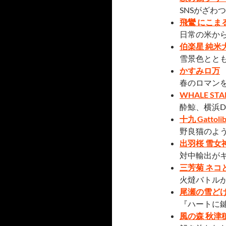
SNSがざわ
飛鸞 にこまる
日常の米か
伯楽星 純米
雪景色とと
かすみロ万
春のロマン
WHALE STA
酔鯨、横浜D
十九 Gattoli
野良猫のよ
出羽桜 雪女
対中輸出が
三芳菊 ネコ
火燵バトル
尾瀬の雪どけ Pa
『ハートに
風の森 秋津