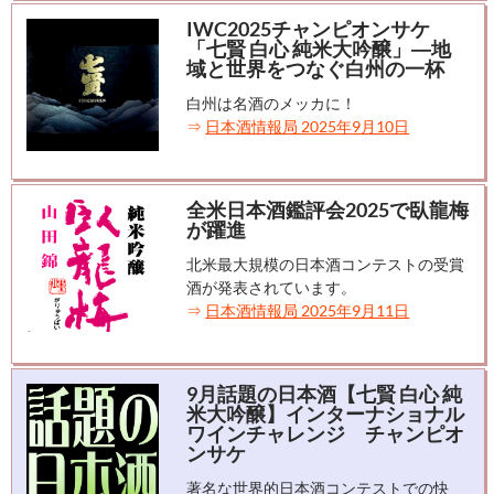
IWC2025チャンピオンサケ
「七賢 白心 純米大吟醸」―地
域と世界をつなぐ白州の一杯
白州は名酒のメッカに！
⇒
日本酒情報局 2025年9月10日
全米日本酒鑑評会2025で臥龍梅
が躍進
北米最大規模の日本酒コンテストの受賞
酒が発表されています。
⇒
日本酒情報局 2025年9月11日
9月話題の日本酒【七賢 白心 純
米大吟醸】インターナショナル
ワインチャレンジ チャンピオ
ンサケ
著名な世界的日本酒コンテストでの快