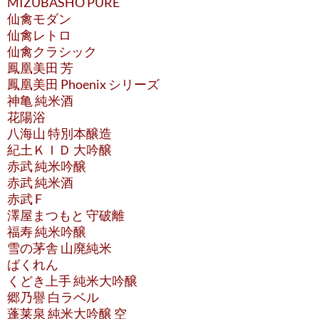
MIZUBASHO PURE
仙禽モダン
仙禽レトロ
仙禽クラシック
鳳凰美田 芳
鳳凰美田 Phoenix シリーズ
神亀 純米酒
花陽浴
八海山 特別本醸造
紀土ＫＩＤ 大吟醸
赤武 純米吟醸
赤武 純米酒
赤武 F
澤屋まつもと 守破離
福寿 純米吟醸
雪の茅舎 山廃純米
ばくれん
くどき上手 純米大吟醸
郷乃譽 白ラベル
蓬莱泉 純米大吟醸 空