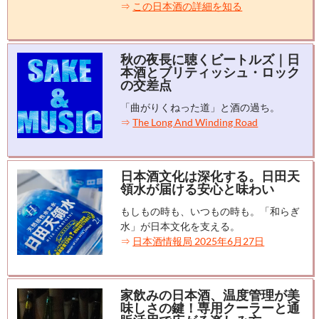
⇒
この日本酒の詳細を知る
秋の夜長に聴くビートルズ｜日
本酒とブリティッシュ・ロック
の交差点
「曲がりくねった道」と酒の過ち。
⇒
The Long And Winding Road
日本酒文化は深化する。日田天
領水が届ける安心と味わい
もしもの時も、いつもの時も。「和らぎ
水」が日本文化を支える。
⇒
日本酒情報局 2025年6月27日
家飲みの日本酒、温度管理が美
味しさの鍵！専用クーラーと通