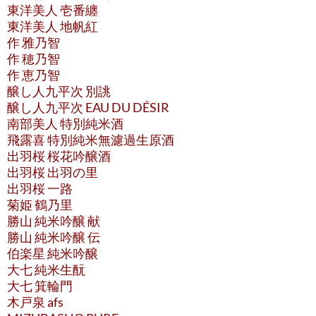
東洋美人 壱番纏
東洋美人 地帆紅
作 雅乃智
作 穂乃智
作 恵乃智
醸し人九平次 別誂
醸し人九平次 EAU DU DÉSIR
南部美人 特別純米酒
飛露喜 特別純米無濾過生原酒
出羽桜 桜花吟醸酒
出羽桜 出羽の里
出羽桜 一路
菊姫 鶴乃里
勝山 純米吟醸 献
勝山 純米吟醸 伝
伯楽星 純米吟醸
大七 純米生酛
大七 箕輪門
木戸泉 afs