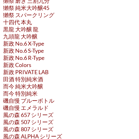
獺祭 磨き 三割九分
獺祭 純米大吟醸45
獺祭 スパークリング
十四代 本丸
黒龍 大吟醸 龍
九頭龍 大吟醸
新政 No.6 X-Type
新政 No.6 S-Type
新政 No.6 R-Type
新政 Colors
新政 PRIVATE LAB
田酒 特別純米酒
而今 純米大吟醸
而今 特別純米
磯自慢 ブルーボトル
磯自慢 エメラルド
風の森 657 シリーズ
風の森 507 シリーズ
風の森 807 シリーズ
風の森 ALPHA シリーズ