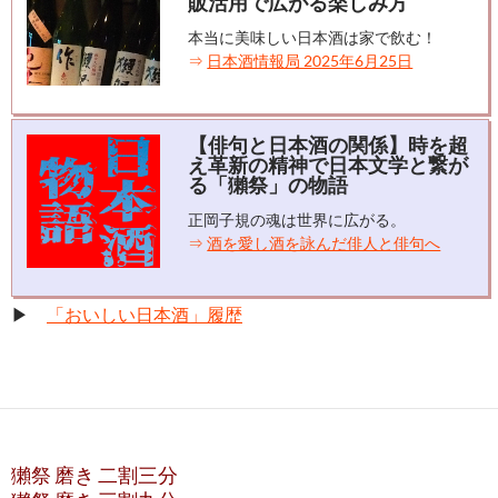
販活用で広がる楽しみ方
本当に美味しい日本酒は家で飲む！
⇒
日本酒情報局 2025年6月25日
【俳句と日本酒の関係】時を超
え革新の精神で日本文学と繋が
る「獺祭」の物語
正岡子規の魂は世界に広がる。
⇒
酒を愛し酒を詠んだ俳人と俳句へ
▶
「おいしい日本酒」履歴
獺祭 磨き 二割三分