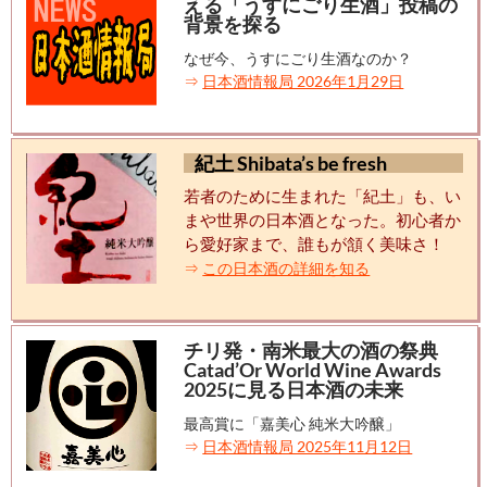
える「うすにごり生酒」投稿の
背景を探る
なぜ今、うすにごり生酒なのか？
⇒
日本酒情報局 2026年1月29日
紀土 Shibata’s be fresh
若者のために生まれた「紀土」も、い
まや世界の日本酒となった。初心者か
ら愛好家まで、誰もが頷く美味さ！
⇒
この日本酒の詳細を知る
チリ発・南米最大の酒の祭典
Catad’Or World Wine Awards
2025に見る日本酒の未来
最高賞に「嘉美心 純米大吟醸」
⇒
日本酒情報局 2025年11月12日