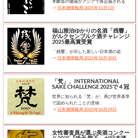
本醸造の価値がアジアで再定義される
⇒
日本酒情報局 2025年11月1日
福山雅治ゆかりの名酒「残響」
がルクセンブルク酒チャレンジ
2025最高賞受賞
「残響」が示した新しい日本酒の姿
⇒
日本酒情報局 2025年10月30日
「梵」、INTERNATIONAL
SAKE CHALLENGE 2025で４冠
世界に知られる「梵」が、再び世界基準
で認められたことの意味
⇒
日本酒情報局 2025年10月29日
女性審査員が選ぶ美酒コンクー