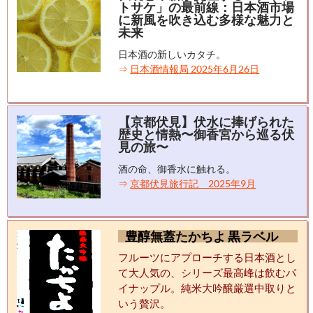
トサケ」の最前線：日本酒市場
に新風を吹き込む多様な魅力と
未来
日本酒の新しいカタチ。
⇒
日本酒情報局 2025年6月26日
【京都伏見】伏水に捧げられた
歴史と情熱〜御香宮から巡る伏
見の旅〜
酒の命、御香水に触れる。
⇒
京都伏見旅行記 2025年9月
豊醇無蓋たかちよ 黒ラベル
フルーツにアプローチする日本酒とし
て大人気の、シリーズ最高峰は飲むパ
イナップル。純米大吟醸厳選中取りと
いう贅沢。