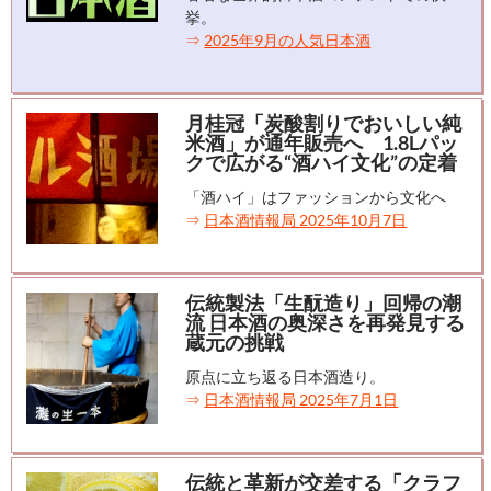
挙。
⇒
2025年9月の人気日本酒
月桂冠「炭酸割りでおいしい純
米酒」が通年販売へ 1.8Lパッ
クで広がる“酒ハイ文化”の定着
「酒ハイ」はファッションから文化へ
⇒
日本酒情報局 2025年10月7日
伝統製法「生酛造り」回帰の潮
流 日本酒の奥深さを再発見する
蔵元の挑戦
原点に立ち返る日本酒造り。
⇒
日本酒情報局 2025年7月1日
伝統と革新が交差する「クラフ