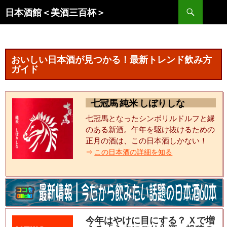
コ
検
日本酒館＜美酒三百杯＞
ン
索
テ
ン
ツ
おいしい日本酒が見つかる！最新トレンド飲み方
へ
ガイド
ス
キ
七冠馬 純米 しぼりしな
ッ
プ
七冠馬となったシンボリルドルフと縁
のある新酒。午年を駆け抜けるための
正月の酒は、この日本酒しかない！
⇒
この日本酒の詳細を知る
今年はやけに目にする？ Ｘで増