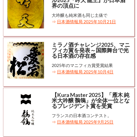
ル2025『吟天 龍王』が日本酒
界の頂点に
大吟醸も純米酒も同じ土俵で
⇒
日本酒情報局 2025年10月21日
ミラノ酒チャレンジ2025、マニ
フィカ賞を発表～国際舞台で光
る日本酒の存在感
2025年のマニフィカ賞受賞結果
⇒
日本酒情報局 2025年10月4日
【Kura Master 2025】「雁木 純
米大吟醸 鶺鴒」が全体一位とな
るプレジデント賞を受賞
フランスの日本酒コンテスト。
⇒
日本酒情報局 2025年9月25日