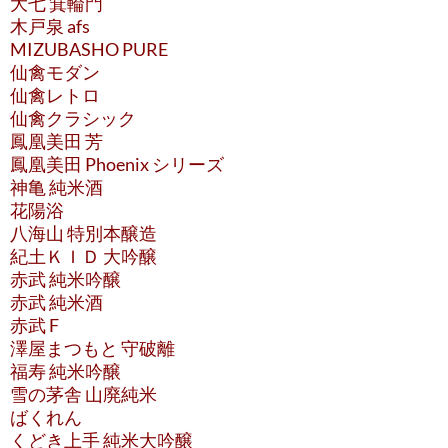
大七 箕輪門
木戸泉 afs
MIZUBASHO PURE
仙禽モダン
仙禽レトロ
仙禽クラシック
鳳凰美田 芳
鳳凰美田 Phoenix シリーズ
神亀 純米酒
花陽浴
八海山 特別本醸造
紀土ＫＩＤ 大吟醸
赤武 純米吟醸
赤武 純米酒
赤武 F
澤屋まつもと 守破離
福寿 純米吟醸
雪の茅舎 山廃純米
ばくれん
くどき上手 純米大吟醸