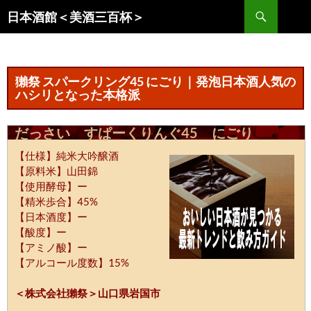
コ
検
日本酒館＜美酒三百杯＞
ン
索
テ
ン
ツ
獺祭 スパークリング45 にごり｜発泡日本酒人気の
へ
ハシリとなった本格派
ス
キ
だっさい すぱーくりんぐ45 にごり
ッ
【仕様】純米大吟醸酒
プ
【原料米】山田錦
【使用酵母】ー
【精米歩合】45%
【日本酒度】ー
【酸度】ー
【アミノ酸】ー
【アルコール度数】15%
＜株式会社獺祭＞山口県岩国市