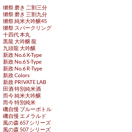
獺祭 磨き 二割三分
獺祭 磨き 三割九分
獺祭 純米大吟醸45
獺祭 スパークリング
十四代 本丸
黒龍 大吟醸 龍
九頭龍 大吟醸
新政 No.6 X-Type
新政 No.6 S-Type
新政 No.6 R-Type
新政 Colors
新政 PRIVATE LAB
田酒 特別純米酒
而今 純米大吟醸
而今 特別純米
磯自慢 ブルーボトル
磯自慢 エメラルド
風の森 657 シリーズ
風の森 507 シリーズ