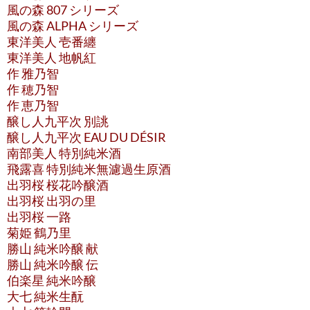
風の森 807 シリーズ
風の森 ALPHA シリーズ
東洋美人 壱番纏
東洋美人 地帆紅
作 雅乃智
作 穂乃智
作 恵乃智
醸し人九平次 別誂
醸し人九平次 EAU DU DÉSIR
南部美人 特別純米酒
飛露喜 特別純米無濾過生原酒
出羽桜 桜花吟醸酒
出羽桜 出羽の里
出羽桜 一路
菊姫 鶴乃里
勝山 純米吟醸 献
勝山 純米吟醸 伝
伯楽星 純米吟醸
大七 純米生酛