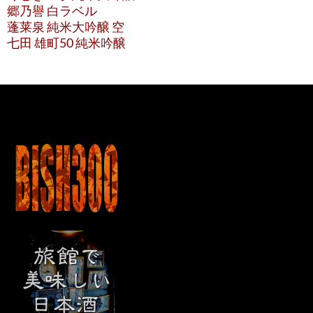
郷乃譽 白ラベル
蓬莱泉 純米大吟醸 空
七田 雄町50 純米吟醸