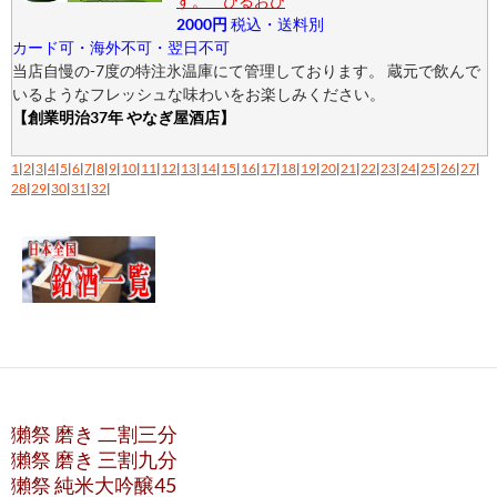
す。 ひるおび
2000円
税込・送料別
カード可・海外不可・翌日不可
当店自慢の-7度の特注氷温庫にて管理しております。 蔵元で飲んで
いるようなフレッシュな味わいをお楽しみください。
【創業明治37年 やなぎ屋酒店】
1
|
2
|
3
|
4
|
5
|
6
|
7
|
8
|
9
|
10
|
11
|
12
|
13
|
14
|
15
|
16
|
17
|
18
|
19
|
20
|
21
|
22
|
23
|
24
|
25
|
26
|
27
|
28
|
29
|
30
|
31
|
32
|
獺祭 磨き 二割三分
獺祭 磨き 三割九分
獺祭 純米大吟醸45