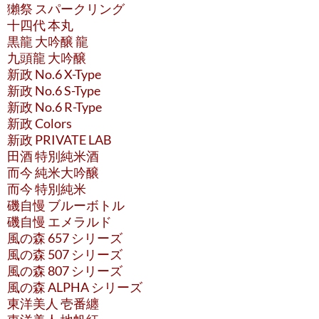
獺祭 スパークリング
十四代 本丸
黒龍 大吟醸 龍
九頭龍 大吟醸
新政 No.6 X-Type
新政 No.6 S-Type
新政 No.6 R-Type
新政 Colors
新政 PRIVATE LAB
田酒 特別純米酒
而今 純米大吟醸
而今 特別純米
磯自慢 ブルーボトル
磯自慢 エメラルド
風の森 657 シリーズ
風の森 507 シリーズ
風の森 807 シリーズ
風の森 ALPHA シリーズ
東洋美人 壱番纏