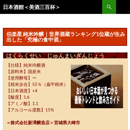
コ
検
日本酒館＜美酒三百杯＞
ン
索
テ
ン
ツ
伯楽星 純米吟醸｜世界酒蔵ランキング1位蔵が生み
へ
出した「究極の食中酒」
ス
キ
はくらくせい じゅんまいぎんじょう
ッ
【仕様】純米吟醸酒
プ
【原料米】国産米
【使用酵母】ー
【精米歩合】55％（扁平精米）
【日本酒度】+4
【酸度】1.6
【アミノ酸】1.1
【アルコール度数】15%
＜株式会社新澤醸造店＞宮城県大崎市