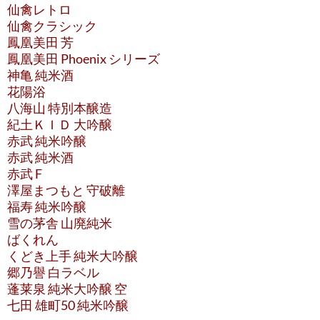
仙禽レトロ
仙禽クラシック
鳳凰美田 芳
鳳凰美田 Phoenix シリーズ
神亀 純米酒
花陽浴
八海山 特別本醸造
紀土ＫＩＤ 大吟醸
赤武 純米吟醸
赤武 純米酒
赤武 F
澤屋まつもと 守破離
福寿 純米吟醸
雪の茅舎 山廃純米
ばくれん
くどき上手 純米大吟醸
郷乃譽 白ラベル
蓬莱泉 純米大吟醸 空
七田 雄町50 純米吟醸