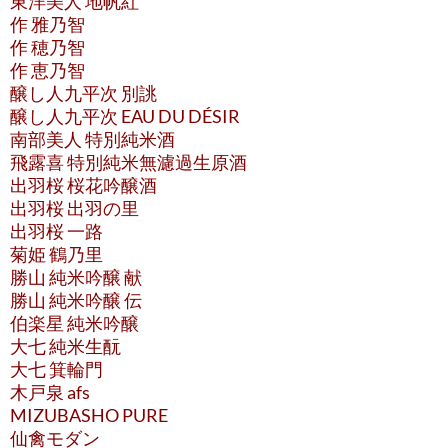
東洋美人 地帆紅
作 雅乃智
作 穂乃智
作 恵乃智
醸し人九平次 別誂
醸し人九平次 EAU DU DÉSIR
南部美人 特別純米酒
飛露喜 特別純米無濾過生原酒
出羽桜 桜花吟醸酒
出羽桜 出羽の里
出羽桜 一路
菊姫 鶴乃里
勝山 純米吟醸 献
勝山 純米吟醸 伝
伯楽星 純米吟醸
大七 純米生酛
大七 箕輪門
木戸泉 afs
MIZUBASHO PURE
仙禽モダン