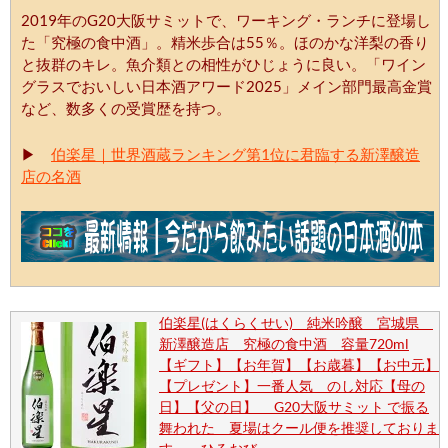
2019年のG20大阪サミットで、ワーキング・ランチに登場し
た「究極の食中酒」。精米歩合は55％。ほのかな洋梨の香り
と抜群のキレ。魚介類との相性がひじょうに良い。「ワイン
グラスでおいしい日本酒アワード2025」メイン部門最高金賞
など、数多くの受賞歴を持つ。
▶
伯楽星｜世界酒蔵ランキング第1位に君臨する新澤醸造
店の名酒
伯楽星(はくらくせい) 純米吟醸 宮城県
新澤醸造店 究極の食中酒 容量720ml
【ギフト】【お年賀】【お歳暮】【お中元】
【プレゼント】一番人気 のし対応【母の
日】【父の日】 G20大阪サミット で振る
舞われた 夏場はクール便を推奨しておりま