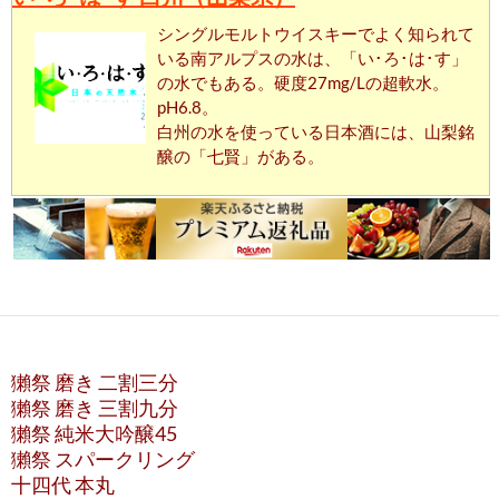
シングルモルトウイスキーでよく知られて
いる南アルプスの水は、「い･ろ･は･す」
の水でもある。硬度27mg/Lの超軟水。
pH6.8。
白州の水を使っている日本酒には、山梨銘
醸の「七賢」がある。
獺祭 磨き 二割三分
獺祭 磨き 三割九分
獺祭 純米大吟醸45
獺祭 スパークリング
十四代 本丸