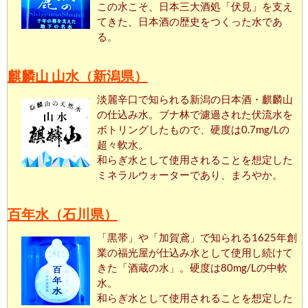
この水こそ、日本三大酒処「伏見」を支え
てきた、日本酒の歴史をつくった水であ
る。
麒麟山 山水（新潟県）
淡麗辛口で知られる新潟の日本酒・麒麟山
の仕込み水。ブナ林で濾過された伏流水を
ボトリングしたもので、硬度は0.7mg/Lの
超々軟水。
和らぎ水として使用されることを想定した
ミネラルウォーターであり、まろやか。
百年水（石川県）
「黒帯」や「加賀鳶」で知られる1625年創
業の福光屋が仕込み水として使用し続けて
きた「酒蔵の水」。硬度は80mg/Lの中軟
水。
和らぎ水として使用されることを想定した