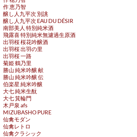
作 恵乃智
醸し人九平次 別誂
醸し人九平次 EAU DU DÉSIR
南部美人 特別純米酒
飛露喜 特別純米無濾過生原酒
出羽桜 桜花吟醸酒
出羽桜 出羽の里
出羽桜 一路
菊姫 鶴乃里
勝山 純米吟醸 献
勝山 純米吟醸 伝
伯楽星 純米吟醸
大七 純米生酛
大七 箕輪門
木戸泉 afs
MIZUBASHO PURE
仙禽モダン
仙禽レトロ
仙禽クラシック