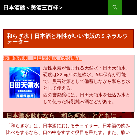
コ
検
日本酒館＜美酒三百杯＞
ン
索
テ
ン
ツ
和らぎ水｜日本酒と相性がいい市販のミネラルウ
へ
ォーター
ス
キ
長期保存用 日田天領水（大分県）
ッ
活性水素が含まれる天然水・日田天領水。
プ
硬度は32mg/Lの超軟水。5年保存が可能
で、災害対策として備蓄しながら和らぎ水
として使える。
西の誉銘醸には、日田天領水を仕込み水と
して使った特別純米酒などがある。
日本酒を飲むなら「和らぎ水」とともに
「和らぎ水」は、日本酒におけるチェイサー。日本酒の飲み
比べをするなら、口の中をすすぐ役目を果たす。また、酔い