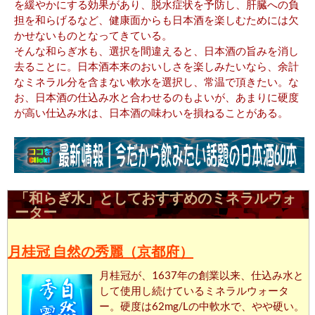
を緩やかにする効果があり、脱水症状を予防し、肝臓への負
担を和らげるなど、健康面からも日本酒を楽しむためには欠
かせないものとなってきている。
そんな和らぎ水も、選択を間違えると、日本酒の旨みを消し
去ることに。日本酒本来のおいしさを楽しみたいなら、余計
なミネラル分を含まない軟水を選択し、常温で頂きたい。な
お、日本酒の仕込み水と合わせるのもよいが、あまりに硬度
が高い仕込み水は、日本酒の味わいを損ねることがある。
「和らぎ水」としておすすめのミネラルウォ
ーター
月桂冠 自然の秀麗（京都府）
月桂冠が、1637年の創業以来、仕込み水と
して使用し続けているミネラルウォータ
ー。硬度は62mg/Lの中軟水で、やや硬い。