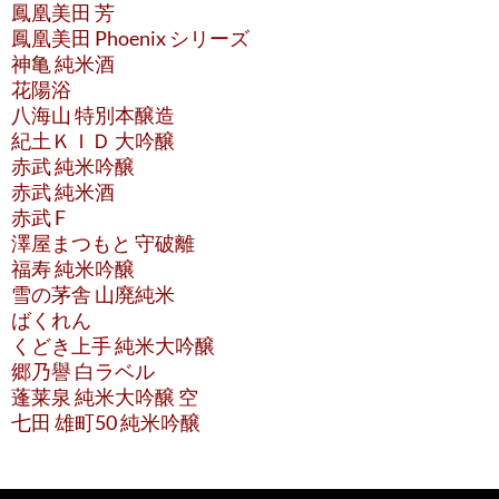
鳳凰美田 芳
鳳凰美田 Phoenix シリーズ
神亀 純米酒
花陽浴
八海山 特別本醸造
紀土ＫＩＤ 大吟醸
赤武 純米吟醸
赤武 純米酒
赤武 F
澤屋まつもと 守破離
福寿 純米吟醸
雪の茅舎 山廃純米
ばくれん
くどき上手 純米大吟醸
郷乃譽 白ラベル
蓬莱泉 純米大吟醸 空
七田 雄町50 純米吟醸