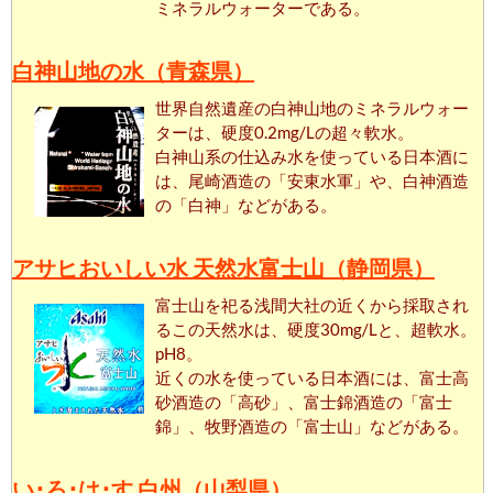
ミネラルウォーターである。
白神山地の水（青森県）
世界自然遺産の白神山地のミネラルウォー
ターは、硬度0.2mg/Lの超々軟水。
白神山系の仕込み水を使っている日本酒に
は、尾崎酒造の「安東水軍」や、白神酒造
の「白神」などがある。
アサヒおいしい水 天然水富士山（静岡県）
富士山を祀る浅間大社の近くから採取され
るこの天然水は、硬度30mg/Lと、超軟水。
pH8。
近くの水を使っている日本酒には、富士高
砂酒造の「高砂」、富士錦酒造の「富士
錦」、牧野酒造の「富士山」などがある。
い･ろ･は･す 白州（山梨県）