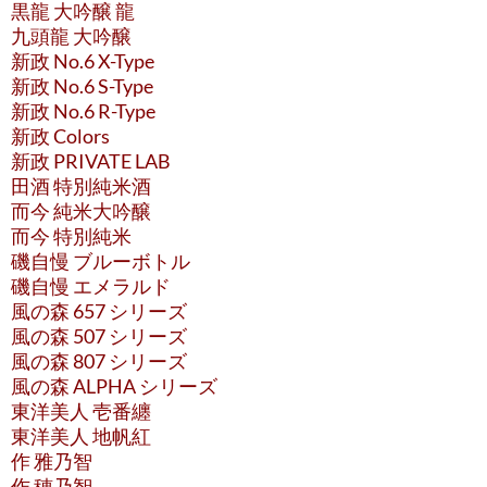
黒龍 大吟醸 龍
九頭龍 大吟醸
新政 No.6 X-Type
新政 No.6 S-Type
新政 No.6 R-Type
新政 Colors
新政 PRIVATE LAB
田酒 特別純米酒
而今 純米大吟醸
而今 特別純米
磯自慢 ブルーボトル
磯自慢 エメラルド
風の森 657 シリーズ
風の森 507 シリーズ
風の森 807 シリーズ
風の森 ALPHA シリーズ
東洋美人 壱番纏
東洋美人 地帆紅
作 雅乃智
作 穂乃智