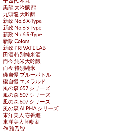
十四代 本丸
黒龍 大吟醸 龍
九頭龍 大吟醸
新政 No.6 X-Type
新政 No.6 S-Type
新政 No.6 R-Type
新政 Colors
新政 PRIVATE LAB
田酒 特別純米酒
而今 純米大吟醸
而今 特別純米
磯自慢 ブルーボトル
磯自慢 エメラルド
風の森 657 シリーズ
風の森 507 シリーズ
風の森 807 シリーズ
風の森 ALPHA シリーズ
東洋美人 壱番纏
東洋美人 地帆紅
作 雅乃智