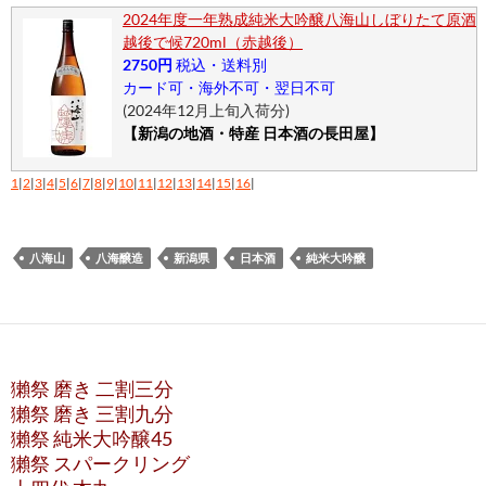
2024年度一年熟成純米大吟醸八海山しぼりたて原酒
越後で候720ml（赤越後）
2750円
税込・送料別
カード可・海外不可・翌日不可
(2024年12月上旬入荷分)
【新潟の地酒・特産 日本酒の長田屋】
1
|
2
|
3
|
4
|
5
|
6
|
7
|
8
|
9
|
10
|
11
|
12
|
13
|
14
|
15
|
16
|
八海山
八海醸造
新潟県
日本酒
純米大吟醸
獺祭 磨き 二割三分
獺祭 磨き 三割九分
獺祭 純米大吟醸45
獺祭 スパークリング