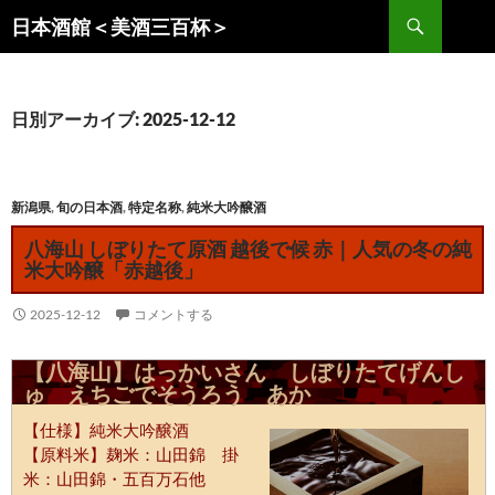
コ
検
日本酒館＜美酒三百杯＞
ン
索
テ
ン
ツ
日別アーカイブ: 2025-12-12
へ
ス
キ
新潟県
,
旬の日本酒
,
特定名称
,
純米大吟醸酒
ッ
八海山 しぼりたて原酒 越後で候 赤｜人気の冬の純
プ
米大吟醸「赤越後」
2025-12-12
コメントする
【八海山】はっかいさん しぼりたてげんし
ゅ えちごでそうろう あか
【仕様】純米大吟醸酒
【原料米】麹米：山田錦​ 掛
米：山田錦・五百万石他