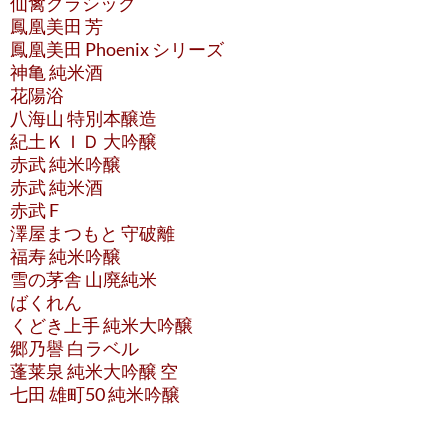
仙禽クラシック
鳳凰美田 芳
鳳凰美田 Phoenix シリーズ
神亀 純米酒
花陽浴
八海山 特別本醸造
紀土ＫＩＤ 大吟醸
赤武 純米吟醸
赤武 純米酒
赤武 F
澤屋まつもと 守破離
福寿 純米吟醸
雪の茅舎 山廃純米
ばくれん
くどき上手 純米大吟醸
郷乃譽 白ラベル
蓬莱泉 純米大吟醸 空
七田 雄町50 純米吟醸