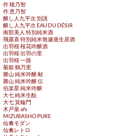
作 穂乃智
作 恵乃智
醸し人九平次 別誂
醸し人九平次 EAU DU DÉSIR
南部美人 特別純米酒
飛露喜 特別純米無濾過生原酒
出羽桜 桜花吟醸酒
出羽桜 出羽の里
出羽桜 一路
菊姫 鶴乃里
勝山 純米吟醸 献
勝山 純米吟醸 伝
伯楽星 純米吟醸
大七 純米生酛
大七 箕輪門
木戸泉 afs
MIZUBASHO PURE
仙禽モダン
仙禽レトロ