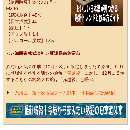
【使用酵母】協会701号・
M310
【精米歩合】45％
【日本酒度】±0
【酸度】1.7
【アミノ酸】1.4
【アルコール度数】17%
＜八海醸造株式会社＞新潟県南魚沼市
八海山人気の冬季（10月～3月）限定しぼりたて原酒。11月
に登場する特別本醸造の通称
「青越後」
に対し、12月に登場
するこちらの純米大吟醸は「赤越後」と呼ぶ。
▶
八海山｜第一次地酒ブーム以来、日本酒の花形銘柄