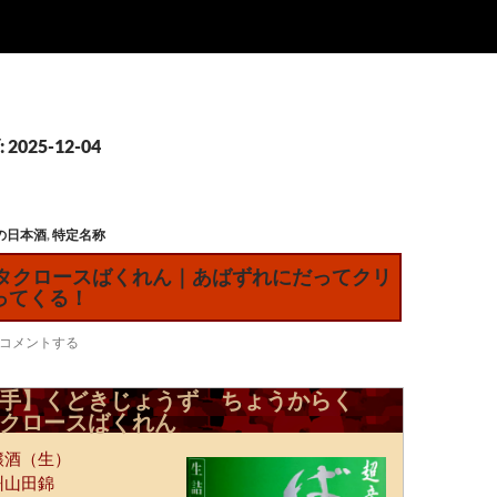
025-12-04
の日本酒
,
特定名称
ンタクロースばくれん｜あばずれにだってクリ
ってくる！
コメントする
手】くどきじょうず ちょうからく
クロースばくれん
醸酒（生）
州山田錦