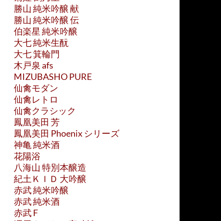
勝山 純米吟醸 献
勝山 純米吟醸 伝
伯楽星 純米吟醸
大七 純米生酛
大七 箕輪門
木戸泉 afs
MIZUBASHO PURE
仙禽モダン
仙禽レトロ
仙禽クラシック
鳳凰美田 芳
鳳凰美田 Phoenix シリーズ
神亀 純米酒
花陽浴
八海山 特別本醸造
紀土ＫＩＤ 大吟醸
赤武 純米吟醸
赤武 純米酒
赤武 F