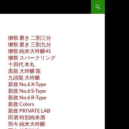
獺祭 磨き 二割三分
獺祭 磨き 三割九分
獺祭 純米大吟醸45
獺祭 スパークリング
十四代 本丸
黒龍 大吟醸 龍
九頭龍 大吟醸
新政 No.6 X-Type
新政 No.6 S-Type
新政 No.6 R-Type
新政 Colors
新政 PRIVATE LAB
田酒 特別純米酒
而今 純米大吟醸