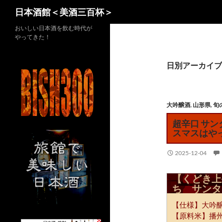
検
日本酒館＜美酒三百杯＞
索
コ
おいしい日本酒を飲む時代が
やってきた！
ン
テ
ン
日別アーカイブ: 2
ツ
へ
ス
大吟醸酒
,
山形県
,
旬
キ
超辛口 サ
ッ
スマスはや
プ
2025-12-04
【くどき上
ち サンタ
【仕様】大吟
【原料米】播