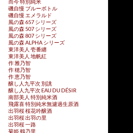
而今 特別純米
磯自慢 ブルーボトル
磯自慢 エメラルド
風の森 657 シリーズ
風の森 507 シリーズ
風の森 807 シリーズ
風の森 ALPHA シリーズ
東洋美人 壱番纏
東洋美人 地帆紅
作 雅乃智
作 穂乃智
作 恵乃智
醸し人九平次 別誂
醸し人九平次 EAU DU DÉSIR
南部美人 特別純米酒
飛露喜 特別純米無濾過生原酒
出羽桜 桜花吟醸酒
出羽桜 出羽の里
出羽桜 一路
菊姫 鶴乃里