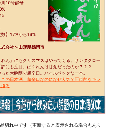
川10号酵母
0%
15
ー
数】17%から18%
株式会社＞山形県鶴岡市
くれん」にもクリスマスはやってくる。サンタクロー
手許にも注目。ばくれんは甘党だったのか？？？
使った大吟醸で超辛口。ハイスペックな一本。
｜この日本酒、超辛口なのになぜ人気？圧倒的なキレ
に迫る
品切れ中です（更新すると表示される場合もあり