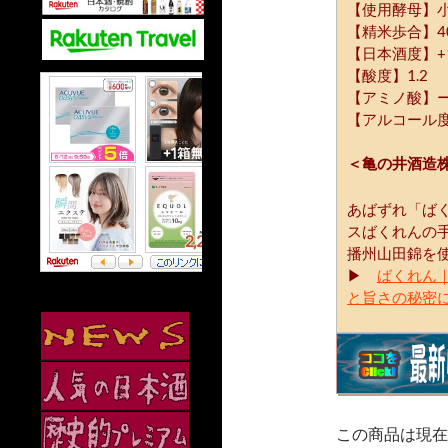
【使用酵母】小
【精米歩合】4
【日本酒度】+
【酸度】1.2
【アミノ酸】
【アルコール度
＜亀の井酒造
あばずれ「ば
スばくれんの
播州山田錦を
▶
ばくれん
と旨さの秘密
この商品は現在