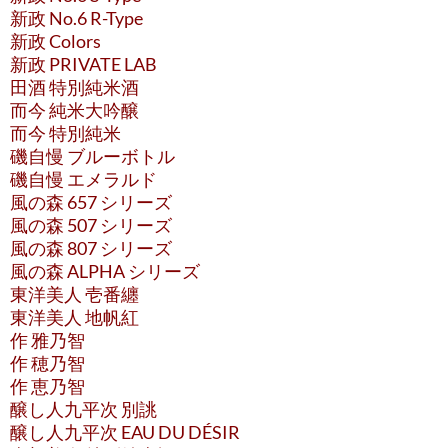
新政 No.6 R-Type
新政 Colors
新政 PRIVATE LAB
田酒 特別純米酒
而今 純米大吟醸
而今 特別純米
磯自慢 ブルーボトル
磯自慢 エメラルド
風の森 657 シリーズ
風の森 507 シリーズ
風の森 807 シリーズ
風の森 ALPHA シリーズ
東洋美人 壱番纏
東洋美人 地帆紅
作 雅乃智
作 穂乃智
作 恵乃智
醸し人九平次 別誂
醸し人九平次 EAU DU DÉSIR