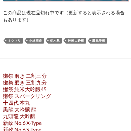
この商品は現在品切れ中です（更新すると表示される場合
もあります）
ミクマリ
小林酒造
栃木県
純米大吟醸
鳳凰美田
獺祭 磨き 二割三分
獺祭 磨き 三割九分
獺祭 純米大吟醸45
獺祭 スパークリング
十四代 本丸
黒龍 大吟醸 龍
九頭龍 大吟醸
新政 No.6 X-Type
新政 No.6 S-Type