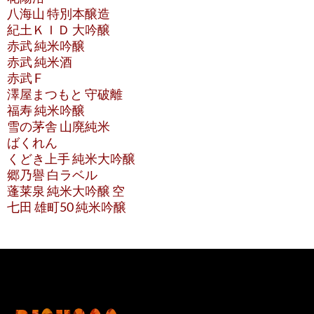
八海山 特別本醸造
紀土ＫＩＤ 大吟醸
赤武 純米吟醸
赤武 純米酒
赤武 F
澤屋まつもと 守破離
福寿 純米吟醸
雪の茅舎 山廃純米
ばくれん
くどき上手 純米大吟醸
郷乃譽 白ラベル
蓬莱泉 純米大吟醸 空
七田 雄町50 純米吟醸