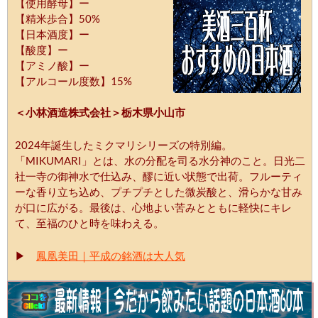
【使用酵母】ー
【精米歩合】50%
【日本酒度】ー
【酸度】ー
【アミノ酸】ー
【アルコール度数】15%
＜小林酒造株式会社＞栃木県小山市
2024年誕生したミクマリシリーズの特別編。
「MIKUMARI」とは、水の分配を司る水分神のこと。日光二
社一寺の御神水で仕込み、醪に近い状態で出荷。フルーティ
ーな香り立ち込め、プチプチとした微炭酸と、滑らかな甘み
が口に広がる。最後は、心地よい苦みとともに軽快にキレ
て、至福のひと時を味わえる。
▶
鳳凰美田｜平成の銘酒は大人気