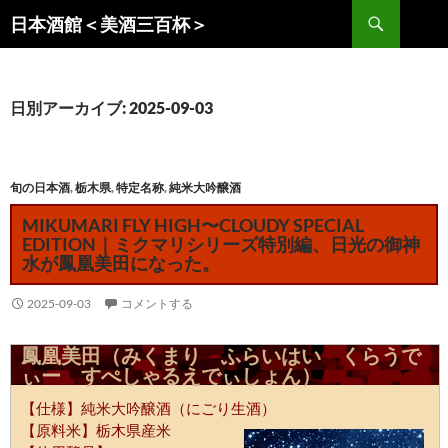
コ
検
日本酒館＜美酒三百杯＞
ン
索
テ
ン
ツ
日別アーカイブ: 2025-09-03
へ
ス
キ
旬の日本酒
,
栃木県
,
特定名称
,
純米大吟醸酒
ッ
MIKUMARI FLY HIGH〜CLOUDY SPECIAL
プ
EDITION｜ミクマリシリーズ特別編、日光の御神
水が鳳凰美田になった。
2025-09-03
コメントする
鳳凰美田（みくまり ふらいはい くらうで
ぃー すぺしゃるえでぃしょん）
【仕様】純米大吟醸酒（にごり生酒）
【原料米】栃木県産米