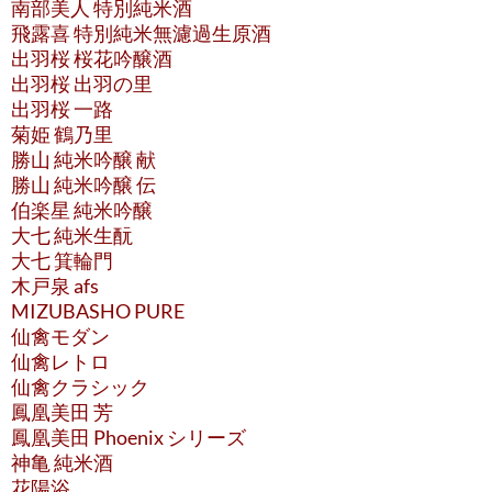
南部美人 特別純米酒
飛露喜 特別純米無濾過生原酒
出羽桜 桜花吟醸酒
出羽桜 出羽の里
出羽桜 一路
菊姫 鶴乃里
勝山 純米吟醸 献
勝山 純米吟醸 伝
伯楽星 純米吟醸
大七 純米生酛
大七 箕輪門
木戸泉 afs
MIZUBASHO PURE
仙禽モダン
仙禽レトロ
仙禽クラシック
鳳凰美田 芳
鳳凰美田 Phoenix シリーズ
神亀 純米酒
花陽浴