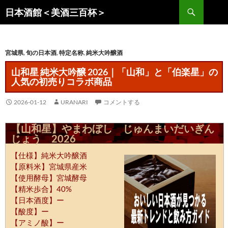
コ
検
日本酒館＜美酒三百杯＞
ン
索
テ
ン
宮城県
,
旬の日本酒
,
特定名称
,
純米大吟醸酒
ツ
へ
山和星 純米大吟醸 2026｜「山和」と「伯楽星」の
ス
人気の初売りコラボ商品
キ
ッ
2026-01-12
URANARI
コメントする
プ
【山和星】やまわぼし じゅんまいだいぎん
じょう 2026
【仕様】純米大吟醸酒
【原料米】宮城県産米
【使用酵母】宮城酵母
【精米歩合】40%
【日本酒度】ー
【酸度】ー
【アミノ酸】ー