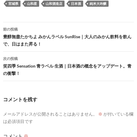
宮城県
山和星
山和酒造店
日本酒
純米大吟醸
投
前の投稿
稿
豊醇無盡たかちよ みかんラベル SunRise｜大人のみかん飲料を飲ん
で、日はまた昇る！
ナ
ビ
次の投稿
笑四季 Sensation 青ラベル 生酒｜日本酒の概念をアップデート。青
ゲ
の衝撃！
ー
シ
コメントを残す
ョ
ン
メールアドレスが公開されることはありません。
※
が付いている欄
は必須項目です
コメント
※