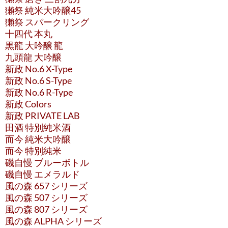
獺祭 純米大吟醸45
獺祭 スパークリング
十四代 本丸
黒龍 大吟醸 龍
九頭龍 大吟醸
新政 No.6 X-Type
新政 No.6 S-Type
新政 No.6 R-Type
新政 Colors
新政 PRIVATE LAB
田酒 特別純米酒
而今 純米大吟醸
而今 特別純米
磯自慢 ブルーボトル
磯自慢 エメラルド
風の森 657 シリーズ
風の森 507 シリーズ
風の森 807 シリーズ
風の森 ALPHA シリーズ