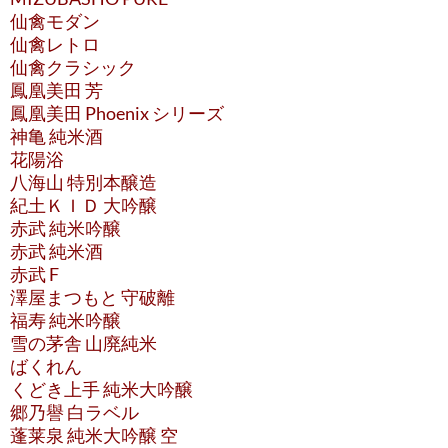
仙禽モダン
仙禽レトロ
仙禽クラシック
鳳凰美田 芳
鳳凰美田 Phoenix シリーズ
神亀 純米酒
花陽浴
八海山 特別本醸造
紀土ＫＩＤ 大吟醸
赤武 純米吟醸
赤武 純米酒
赤武 F
澤屋まつもと 守破離
福寿 純米吟醸
雪の茅舎 山廃純米
ばくれん
くどき上手 純米大吟醸
郷乃譽 白ラベル
蓬莱泉 純米大吟醸 空