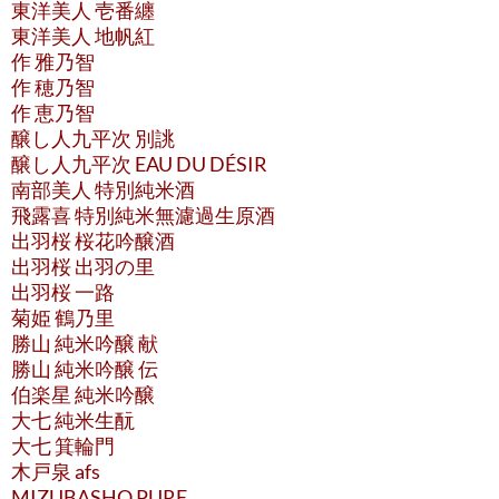
東洋美人 壱番纏
東洋美人 地帆紅
作 雅乃智
作 穂乃智
作 恵乃智
醸し人九平次 別誂
醸し人九平次 EAU DU DÉSIR
南部美人 特別純米酒
飛露喜 特別純米無濾過生原酒
出羽桜 桜花吟醸酒
出羽桜 出羽の里
出羽桜 一路
菊姫 鶴乃里
勝山 純米吟醸 献
勝山 純米吟醸 伝
伯楽星 純米吟醸
大七 純米生酛
大七 箕輪門
木戸泉 afs
MIZUBASHO PURE