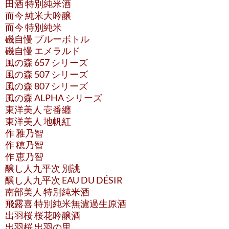
田酒 特別純米酒
而今 純米大吟醸
而今 特別純米
磯自慢 ブルーボトル
磯自慢 エメラルド
風の森 657 シリーズ
風の森 507 シリーズ
風の森 807 シリーズ
風の森 ALPHA シリーズ
東洋美人 壱番纏
東洋美人 地帆紅
作 雅乃智
作 穂乃智
作 恵乃智
醸し人九平次 別誂
醸し人九平次 EAU DU DÉSIR
南部美人 特別純米酒
飛露喜 特別純米無濾過生原酒
出羽桜 桜花吟醸酒
出羽桜 出羽の里