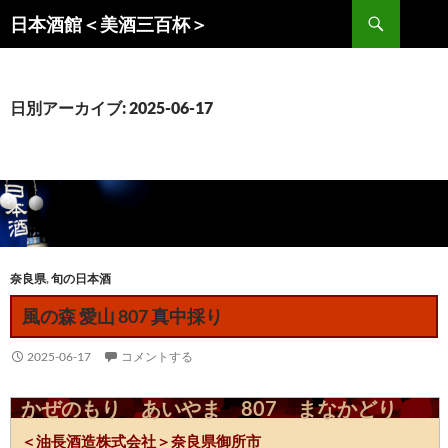
コ
検
日本酒館＜美酒三百杯＞
ン
索
テ
ン
ツ
日別アーカイブ: 2025-06-17
へ
ス
キ
ッ
プ
奈良県
,
旬の日本酒
風の森 愛山 807 真中採り
2025-06-17
コメントする
かぜのもり あいやま 807 まなかどり
＜油長酒造株式会社＞奈良県御所市