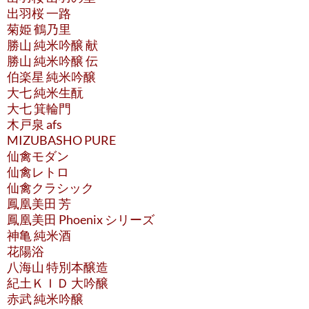
出羽桜 一路
菊姫 鶴乃里
勝山 純米吟醸 献
勝山 純米吟醸 伝
伯楽星 純米吟醸
大七 純米生酛
大七 箕輪門
木戸泉 afs
MIZUBASHO PURE
仙禽モダン
仙禽レトロ
仙禽クラシック
鳳凰美田 芳
鳳凰美田 Phoenix シリーズ
神亀 純米酒
花陽浴
八海山 特別本醸造
紀土ＫＩＤ 大吟醸
赤武 純米吟醸