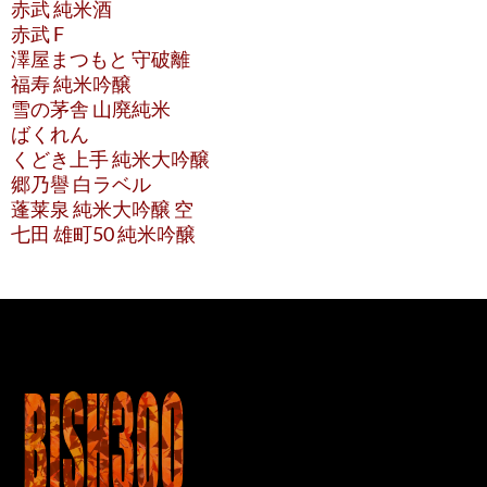
赤武 純米酒
赤武 F
澤屋まつもと 守破離
福寿 純米吟醸
雪の茅舎 山廃純米
ばくれん
くどき上手 純米大吟醸
郷乃譽 白ラベル
蓬莱泉 純米大吟醸 空
七田 雄町50 純米吟醸