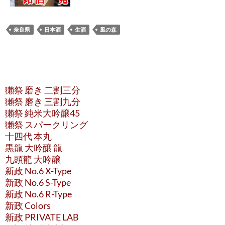
奈良県
日本酒
生酒
風の森
獺祭 磨き 二割三分
獺祭 磨き 三割九分
獺祭 純米大吟醸45
獺祭 スパークリング
十四代 本丸
黒龍 大吟醸 龍
九頭龍 大吟醸
新政 No.6 X-Type
新政 No.6 S-Type
新政 No.6 R-Type
新政 Colors
新政 PRIVATE LAB