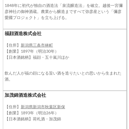
1848年に初代が独自の酒造法「泉流醸造法」を確立。越後一宮彌
彦神社の御神酒蔵。農業から醸造まですべて弥彦産という「彌彦
愛國プロジェクト」を立ち上げる。
福顔酒造株式会社
【住所】
新潟県三条市林町
【創業】1897年（明治30年）
【日本酒銘柄】福顔・五十嵐川ほか
飲んだ人が福の顔になる旨い酒を造りたいとの思いから生まれた
酒。
加茂錦酒造株式会社
【住所】
新潟県新潟市秋葉区新保
【創業】1893年（明治26年）
【日本酒銘柄】荷札酒・加茂錦