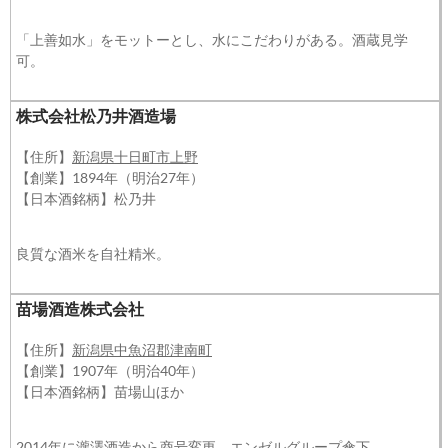
「上善如水」をモットーとし、水にこだわりがある。酒蔵見学
可。
株式会社松乃井酒造場
【住所】
新潟県十日町市上野
【創業】1894年（明治27年）
【日本酒銘柄】松乃井
良質な酒米を自社精米。
苗場酒造株式会社
【住所】
新潟県中魚沼郡津南町
【創業】1907年（明治40年）
【日本酒銘柄】苗場山ほか
2014年に瀧澤酒造から商号変更。エンゼルグループ傘下。