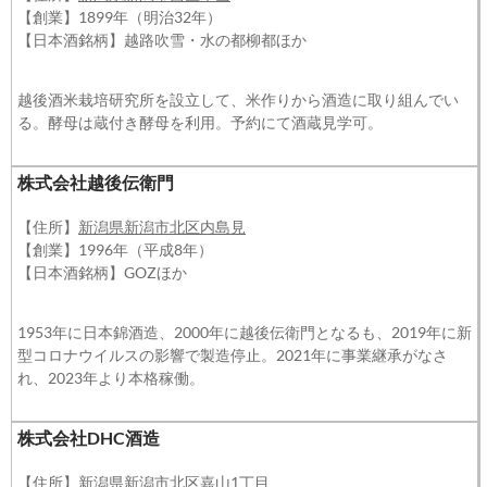
【創業】1899年（明治32年）
【日本酒銘柄】越路吹雪・水の都柳都ほか
越後酒米栽培研究所を設立して、米作りから酒造に取り組んでい
る。酵母は蔵付き酵母を利用。予約にて酒蔵見学可。
株式会社越後伝衛門
【住所】
新潟県新潟市北区内島見
【創業】1996年（平成8年）
【日本酒銘柄】GOZほか
1953年に日本錦酒造、2000年に越後伝衛門となるも、2019年に新
型コロナウイルスの影響で製造停止。2021年に事業継承がなさ
れ、2023年より本格稼働。
株式会社DHC酒造
【住所】
新潟県新潟市北区嘉山1丁目