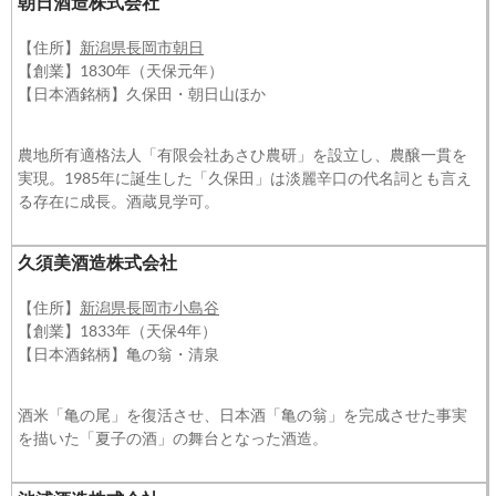
朝日酒造株式会社
【住所】
新潟県長岡市朝日
【創業】1830年（天保元年）
【日本酒銘柄】久保田・朝日山ほか
農地所有適格法人「有限会社あさひ農研」を設立し、農醸一貫を
実現。1985年に誕生した「久保田」は淡麗辛口の代名詞とも言え
る存在に成長。酒蔵見学可。
久須美酒造株式会社
【住所】
新潟県長岡市小島谷
【創業】1833年（天保4年）
【日本酒銘柄】亀の翁・清泉
酒米「亀の尾」を復活させ、日本酒「亀の翁」を完成させた事実
を描いた「夏子の酒」の舞台となった酒造。