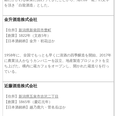
を頂き「白龍酒造」とした。
金升酒造株式会社
【住所】
新潟県新発田市豊町
【創業】1822年（文政5年）
【日本酒銘柄】金升・初花ほか
1958年に、全国でもっとも早くに清酒の四季醸造を開始。2017年
に農業法人かなうカンパニーを設立、地産製造プロジェクトを立
ち上げた。構内に蔵カフェをオープンし、開かれた蔵造りを行っ
ている。
近藤酒造株式会社
【住所】
新潟県五泉市吉沢二丁目
【創業】1865年（慶応元年）
【日本酒銘柄】越乃鹿六・菅名岳ほか