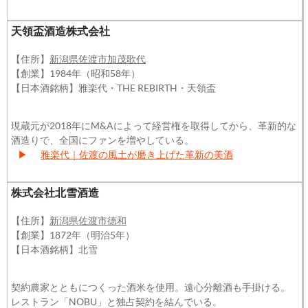
天領盃酒造株式会社
【住所】
新潟県佐渡市加茂歌代
【創業】1984年（昭和58年）
【日本酒銘柄】雅楽代・THE REBIRTH・天領盃
現蔵元が2018年にM&Aによって経営権を取得してから、革新的な
酒造りで、全国にファンを増やしている。
▶
雅楽代｜佐渡の風土が磨き上げた革新の美酒
株式会社北雪酒造
【住所】
新潟県佐渡市徳和
【創業】1872年（明治5年）
【日本酒銘柄】北雪
契約農家とともにつくった酒米を使用。遠心分離酒も手掛ける。
レストラン「NOBU」と独占契約を結んでいる。