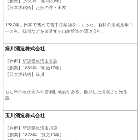
【創業】1955年（昭和30年）
【日本酒銘柄】たかの井・田友
1987年、日本で初めて雪中貯蔵酒をつくった。有料の酒蔵見学コ
ース有。味噌などを製造する山﨑醸造の関連会社。
緑川酒造株式会社
【住所】
新潟県魚沼市青島
【創業】1884年（明治17年）
【日本酒銘柄】緑川
もち米四段仕込みや雪洞貯蔵酒がある。徹底した清潔さが光る
蔵。
玉川酒造株式会社
【住所】
新潟県魚沼市須原
【創業】1673年（寛文13年）