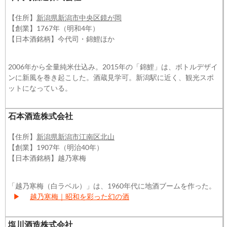
【住所】
新潟県新潟市中央区鏡が岡
【創業】1767年（明和4年）
【日本酒銘柄】今代司・錦鯉ほか
2006年から全量純米仕込み。2015年の「錦鯉」は、ボトルデザイ
ンに新風を巻き起こした。酒蔵見学可。新潟駅に近く、観光スポ
ットになっている。
石本酒造株式会社
【住所】
新潟県新潟市江南区北山
【創業】1907年（明治40年）
【日本酒銘柄】越乃寒梅
「越乃寒梅（白ラベル）」は、1960年代に地酒ブームを作った。
▶
越乃寒梅｜昭和を彩った幻の酒
塩川酒造株式会社