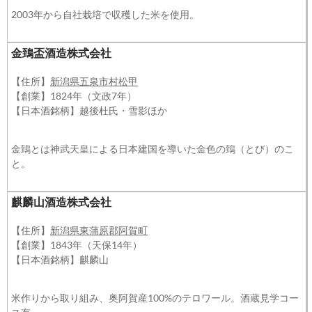
2003年から自社栽培で収穫した米を使用。
金鵄盃酒造株式会社
【住所】
新潟県五泉市村松甲
【創業】1824年（文政7年）
【日本酒銘柄】越後杜氏・雪影ほか
金鵄とは神武天皇による日本建国を導いた金色の鵄（とび）のこ
と。
麒麟山酒造株式会社
【住所】
新潟県東蒲原郡阿賀町
【創業】1843年（天保14年）
【日本酒銘柄】麒麟山
米作りから取り組み、奥阿賀産100%のテロワール。酒蔵見学コー