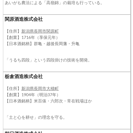
あいがも農法による「高嶺錦」の栽培も行っている。
関原酒造株式会社
【住所】
新潟県長岡市関原町
【創業】1716年（享保元年）
【日本酒銘柄】群亀・越後長岡藩・升亀
「うるち四段」という四段掛けの技術を開発。
栃倉酒造株式会社
【住所】
新潟県長岡市大積町
【創業】1904年（明治37年）
【日本酒銘柄】米百俵・六郎次・常在戦場ほか
「土と心を耕せ」の理念を守る。