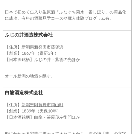
日本で初めて缶入り生原酒「ふなぐち菊水一番しぼり」の商品化
に成功。有料の酒蔵見学コースや蔵人体験プログラム有。
ふじの井酒造株式会社
【住所】
新潟県新発田市藤塚浜
【創業】1867年（慶応3年）
【日本酒銘柄】ふじの井・紫雲の光ほか
オール新潟の地酒を醸す。
白龍酒造株式会社
【住所】
新潟県阿賀野市岡山町
【創業】1839年（天保10年）
【日本酒銘柄】白龍・笹屋茂左衛門ほか
船にかかわる家業に携わってきたことから、海の神「龍」の文字