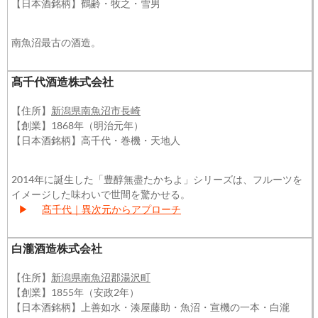
【日本酒銘柄】鶴齢・牧之・雪男
南魚沼最古の酒造。
髙千代酒造株式会社
【住所】
新潟県南魚沼市長崎
【創業】1868年（明治元年）
【日本酒銘柄】高千代・巻機・天地人
2014年に誕生した「豊醇無盡たかちよ」シリーズは、フルーツを
イメージした味わいで世間を驚かせる。
▶
髙千代｜異次元からアプローチ
白瀧酒造株式会社
【住所】
新潟県南魚沼郡湯沢町
【創業】1855年（安政2年）
【日本酒銘柄】上善如水・湊屋藤助・魚沼・宣機の一本・白瀧