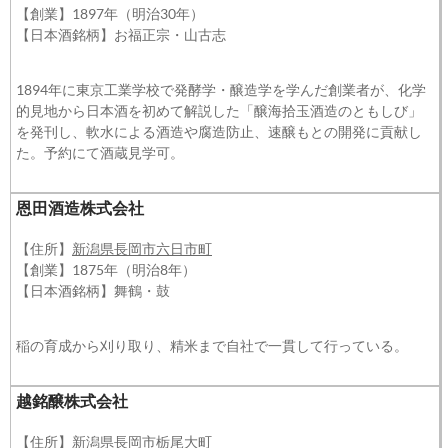
【創業】1897年（明治30年）
【日本酒銘柄】お福正宗・山古志
1894年に東京工業学校で発酵学・醸造学を学んだ創業者が、化学
的見地から日本酒を初めて解説した「醸海拾玉酒造のともしび」
を発刊し、軟水による酒造や腐造防止、速醸もとの開発に貢献し
た。予約にて酒蔵見学可。
恩田酒造株式会社
【住所】
新潟県長岡市六日市町
【創業】1875年（明治8年）
【日本酒銘柄】舞鶴・鼓
稲の育成から刈り取り、精米まで自社で一貫して行っている。
越銘醸株式会社
【住所】
新潟県長岡市栃尾大町