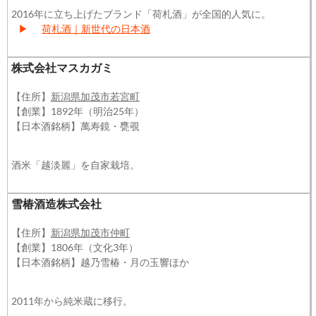
2016年に立ち上げたブランド「荷札酒」が全国的人気に。
▶
荷札酒｜新世代の日本酒
株式会社マスカガミ
【住所】
新潟県加茂市若宮町
【創業】1892年（明治25年）
【日本酒銘柄】萬寿鏡・甕覗
酒米「越淡麗」を自家栽培。
雪椿酒造株式会社
【住所】
新潟県加茂市仲町
【創業】1806年（文化3年）
【日本酒銘柄】越乃雪椿・月の玉響ほか
2011年から純米蔵に移行。