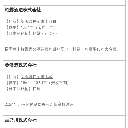
柏露酒造株式会社
【住所】
新潟県長岡市十日町
【創業】1751年（宝暦元年）
【日本酒銘柄】柏露・⺡ほか
長岡藩主牧野家の酒造蔵を譲り受け「柏露」を継承した大名蔵。
葵酒造株式会社
【住所】
新潟県長岡市地蔵
【創業】1854～1860年（安政年間）
【日本酒銘柄】長陵
2024年から新体制に移った旧高橋酒造。
吉乃川株式会社