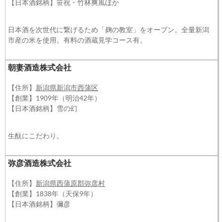
【日本酒銘柄】笹祝・竹林爽風ほか
日本酒を次世代に繋げるため「麹の教室」をオープン。全量新潟
市産の米を使用。有料の酒蔵見学コース有。
朝妻酒造株式会社
【住所】
新潟県新潟市西蒲区
【創業】1909年（明治42年）
【日本酒銘柄】雪の幻
生酛にこだわり。
弥彦酒造株式会社
【住所】
新潟県西蒲原郡弥彦村
【創業】1838年（天保9年）
【日本酒銘柄】彌彦