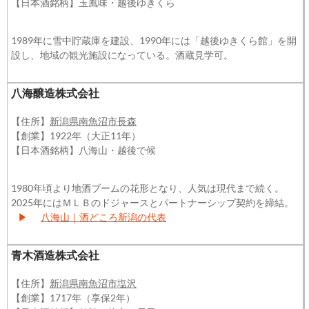
【日本酒銘柄】玉風味・越後ゆきくら
1989年に雪中貯蔵庫を建設、1990年には「越後ゆきくら館」を開
設し、地域の観光施設になっている。酒蔵見学可。
八海醸造株式会社
【住所】
新潟県南魚沼市長森
【創業】1922年（大正11年）
【日本酒銘柄】八海山・越後で候
1980年頃より地酒ブームの花形となり、人気は現代まで続く。
2025年にはＭＬＢのドジャースとパートナーシップ契約を締結。
▶
八海山｜酒どころ新潟の代表
青木酒造株式会社
【住所】
新潟県南魚沼市塩沢
【創業】1717年（享保2年）