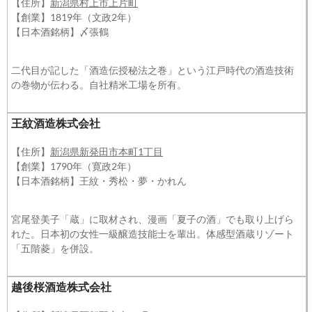
【住所】
新潟県村上市上片町
【創業】1819年（文政2年）
【日本酒銘柄】〆張鶴
二代目が記した「酒造伝授秘法之巻」という江戸時代の酒造技術
の巻物が伝わる。自社精米工場を所有。
王紋酒造株式会社
【住所】
新潟県新発田市本町1丁目
【創業】1790年（寛政2年）
【日本酒銘柄】王紋・秀松・夢・かれん
宮尾登美子「蔵」に取材され、漫画「夏子の酒」でも取り上げら
れた。日本初の女性一級醸造技能士を輩出。体感型酒蔵リゾート
「五階菱」を併設。
越後桜酒造株式会社