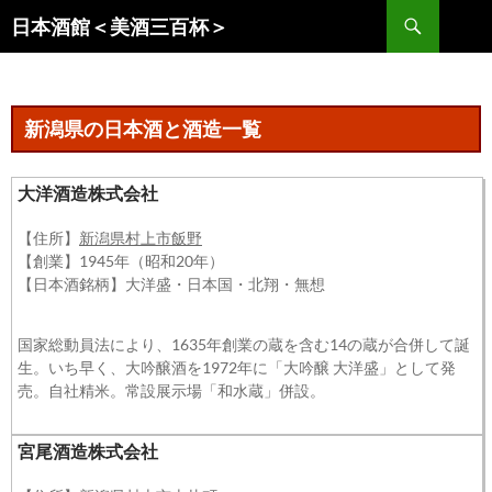
コ
検
日本酒館＜美酒三百杯＞
ン
索
テ
ン
ツ
新潟県の日本酒と酒造一覧
へ
ス
大洋酒造株式会社
キ
ッ
【住所】
新潟県村上市飯野
プ
【創業】1945年（昭和20年）
【日本酒銘柄】大洋盛・日本国・北翔・無想
国家総動員法により、1635年創業の蔵を含む14の蔵が合併して誕
生。いち早く、大吟醸酒を1972年に「大吟醸 大洋盛」として発
売。自社精米。常設展示場「和水蔵」併設。
宮尾酒造株式会社