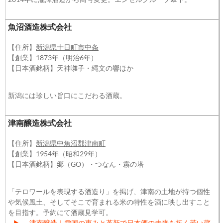
魚沼酒造株式会社
【住所】
新潟県十日町市中条
【創業】1873年（明治6年）
【日本酒銘柄】天神囃子・縄文の響ほか
新潟には珍しい旨口にこだわる酒蔵。
津南醸造株式会社
【住所】
新潟県中魚沼郡津南町
【創業】1954年（昭和29年）
【日本酒銘柄】郷（GO）・つなん・霧の塔
「テロワールを表現する酒造り」を掲げ、津南の土地が持つ個性
や気候風土、そしてそこで育まれる米の特性を酒に映し出すこと
を目指す。予約にて酒蔵見学可。
▶
津南醸造｜雪国の恵みと革新で日本酒の未来を拓く若い蔵