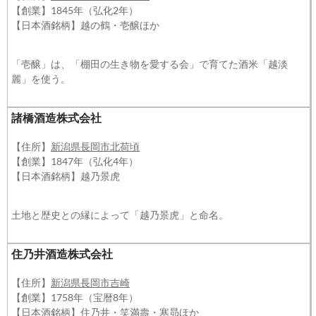
【創業】1845年（弘化2年）
【日本酒銘柄】越の鶴・壱醸ほか
「壱醸」は、「棚田の生き物を愛する会」で育てた酒米「越淡
麗」を使う。
諸橋酒造株式会社
【住所】
新潟県長岡市北荷頃
【創業】1847年（弘化4年）
【日本酒銘柄】越乃景虎
土地と歴史との縁によって「越乃景虎」と命名。
住乃井酒造株式会社
【住所】
新潟県長岡市吉崎
【創業】1758年（宝暦8年）
【日本酒銘柄】住乃井・笑満壽・寒昴ほか