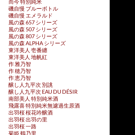
而今 特別純米
磯自慢 ブルーボトル
磯自慢 エメラルド
風の森 657 シリーズ
風の森 507 シリーズ
風の森 807 シリーズ
風の森 ALPHA シリーズ
東洋美人 壱番纏
東洋美人 地帆紅
作 雅乃智
作 穂乃智
作 恵乃智
醸し人九平次 別誂
醸し人九平次 EAU DU DÉSIR
南部美人 特別純米酒
飛露喜 特別純米無濾過生原酒
出羽桜 桜花吟醸酒
出羽桜 出羽の里
出羽桜 一路
菊姫 鶴乃里