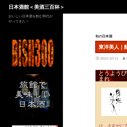
検
日本酒館＜美酒三百杯＞
索
コ
おいしい日本酒を飲む時代が
やってきた！
ン
テ
旬の日本酒
ン
ツ
東洋美人｜
へ
ス
2021-10-11
キ
ッ
とうようび
プ
まれ
は、さすがに