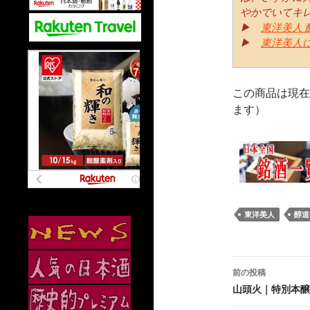
やかでいてキ
▶
東洋美人 
▶
東洋美人
この商品は現在
ます）
東洋美人
醇道
投
前の投稿
稿
山頭火｜特別本醸