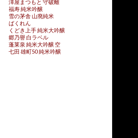
澤屋まつもと 守破離
福寿 純米吟醸
雪の茅舎 山廃純米
ばくれん
くどき上手 純米大吟醸
郷乃譽 白ラベル
蓬莱泉 純米大吟醸 空
七田 雄町50 純米吟醸