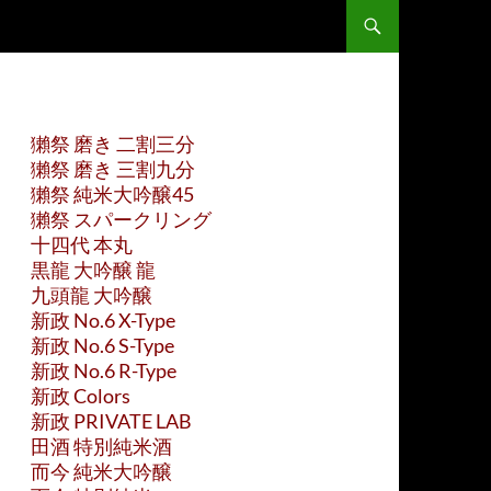
獺祭 磨き 二割三分
獺祭 磨き 三割九分
獺祭 純米大吟醸45
獺祭 スパークリング
十四代 本丸
黒龍 大吟醸 龍
九頭龍 大吟醸
新政 No.6 X-Type
新政 No.6 S-Type
新政 No.6 R-Type
新政 Colors
新政 PRIVATE LAB
田酒 特別純米酒
而今 純米大吟醸