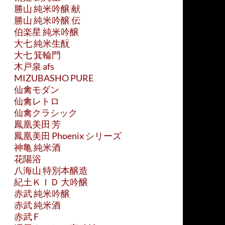
勝山 純米吟醸 献
勝山 純米吟醸 伝
伯楽星 純米吟醸
大七 純米生酛
大七 箕輪門
木戸泉 afs
MIZUBASHO PURE
仙禽モダン
仙禽レトロ
仙禽クラシック
鳳凰美田 芳
鳳凰美田 Phoenix シリーズ
神亀 純米酒
花陽浴
八海山 特別本醸造
紀土ＫＩＤ 大吟醸
赤武 純米吟醸
赤武 純米酒
赤武 F