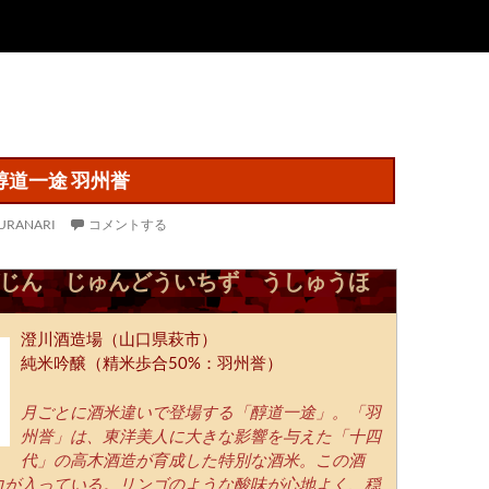
醇道一途 羽州誉
URANARI
コメントする
じん じゅんどういちず うしゅうほ
澄川酒造場（山口県萩市）
純米吟醸（精米歩合50%：羽州誉）
月ごとに酒米違いで登場する「醇道一途」。「羽
州誉」は、東洋美人に大きな影響を与えた「十四
代」の高木酒造が育成した特別な酒米。この酒
力が入っている。リンゴのような酸味が心地よく、穏