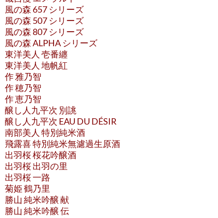
風の森 657 シリーズ
風の森 507 シリーズ
風の森 807 シリーズ
風の森 ALPHA シリーズ
東洋美人 壱番纏
東洋美人 地帆紅
作 雅乃智
作 穂乃智
作 恵乃智
醸し人九平次 別誂
醸し人九平次 EAU DU DÉSIR
南部美人 特別純米酒
飛露喜 特別純米無濾過生原酒
出羽桜 桜花吟醸酒
出羽桜 出羽の里
出羽桜 一路
菊姫 鶴乃里
勝山 純米吟醸 献
勝山 純米吟醸 伝