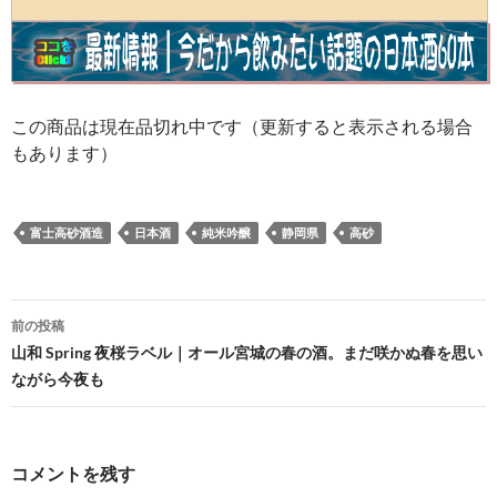
この商品は現在品切れ中です（更新すると表示される場合
もあります）
富士高砂酒造
日本酒
純米吟醸
静岡県
高砂
投
前の投稿
稿
山和 Spring 夜桜ラベル｜オール宮城の春の酒。まだ咲かぬ春を思い
ながら今夜も
ナ
ビ
ゲ
コメントを残す