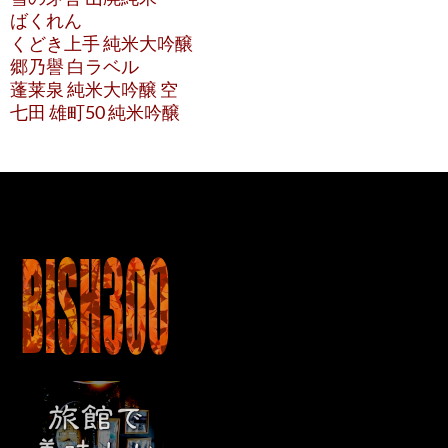
ばくれん
くどき上手 純米大吟醸
郷乃譽 白ラベル
蓬莱泉 純米大吟醸 空
七田 雄町50 純米吟醸