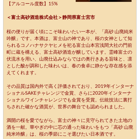
【アルコール度数】15%
＜富士高砂酒造株式会社＞静岡県富士宮市
桜の便りが届く頃にこそ味わいたい一本が、「高砂 山廃純米
吟醸」です。本酒は、富士山の神であり、桜の女神として知
られるコノハナサクヤヒメを祀る富士山本宮浅間大社の門前
町に蔵を構える、富士高砂酒造が醸しています。霊峰富士の
伏流水を用い、山廃仕込みならではの奥行きある旨味と、凛
とした酸が調和した味わいは、春の食卓に静かな存在感を添
えてくれます。
その品質は国内外で高く評価されており、2019年インターナ
ショナルSAKEチャレンジで金賞、さらに2020年インターナ
ショナルワインチャレンジでも金賞を受賞。伝統技法に裏打
ちされた確かな酒質が、世界の舞台でも認められました。
満開の桜を愛でながら、富士の神々に見守られてきた土地の
酒を一献。華やぎの中に芯の通った味わいをもつ「高砂 山廃
純米吟醸」は、桜の季節にこそ選びたい日本酒です。