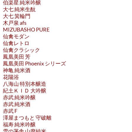
伯楽星 純米吟醸
大七 純米生酛
大七 箕輪門
木戸泉 afs
MIZUBASHO PURE
仙禽モダン
仙禽レトロ
仙禽クラシック
鳳凰美田 芳
鳳凰美田 Phoenix シリーズ
神亀 純米酒
花陽浴
八海山 特別本醸造
紀土ＫＩＤ 大吟醸
赤武 純米吟醸
赤武 純米酒
赤武 F
澤屋まつもと 守破離
福寿 純米吟醸
雪の茅舎 山廃純米