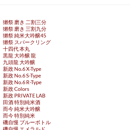
獺祭 磨き 二割三分
獺祭 磨き 三割九分
獺祭 純米大吟醸45
獺祭 スパークリング
十四代 本丸
黒龍 大吟醸 龍
九頭龍 大吟醸
新政 No.6 X-Type
新政 No.6 S-Type
新政 No.6 R-Type
新政 Colors
新政 PRIVATE LAB
田酒 特別純米酒
而今 純米大吟醸
而今 特別純米
磯自慢 ブルーボトル
磯自慢 エメラルド