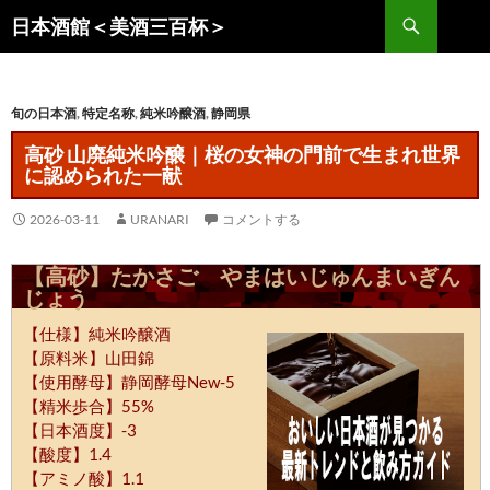
コ
検
日本酒館＜美酒三百杯＞
ン
索
テ
ン
旬の日本酒
,
特定名称
,
純米吟醸酒
,
静岡県
ツ
へ
高砂 山廃純米吟醸｜桜の女神の門前で生まれ世界
ス
に認められた一献
キ
ッ
2026-03-11
URANARI
コメントする
プ
【高砂】たかさご やまはいじゅんまいぎん
じょう
【仕様】純米吟醸酒
【原料米】山田錦
【使用酵母】静岡酵母New-5
【精米歩合】55%
【日本酒度】-3
【酸度】1.4
【アミノ酸】1.1