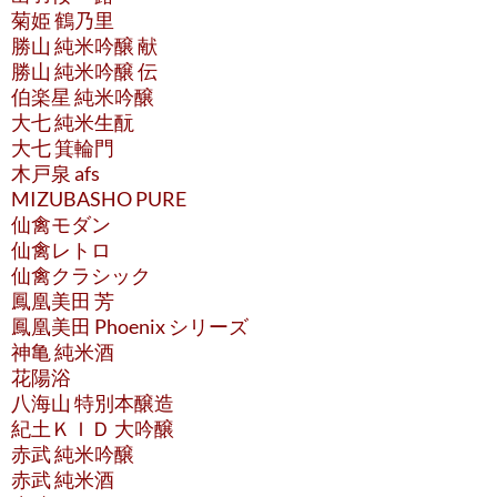
菊姫 鶴乃里
勝山 純米吟醸 献
勝山 純米吟醸 伝
伯楽星 純米吟醸
大七 純米生酛
大七 箕輪門
木戸泉 afs
MIZUBASHO PURE
仙禽モダン
仙禽レトロ
仙禽クラシック
鳳凰美田 芳
鳳凰美田 Phoenix シリーズ
神亀 純米酒
花陽浴
八海山 特別本醸造
紀土ＫＩＤ 大吟醸
赤武 純米吟醸
赤武 純米酒