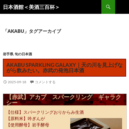
コ
検
日本酒館＜美酒三百杯＞
ン
索
テ
ン
ツ
「AKABU」タグアーカイブ
へ
ス
キ
岩手県
,
旬の日本酒
ッ
AKABU SPARKLING GALAXY｜天の川を見上げな
プ
がら飲みたい。赤武の発泡日本酒
2025-09-18
コメントする
【赤武】アカブ スパークリング ギャラク
シー
【仕様】スパークリングおりからみ生酒
【原料米】吟ぎんが
【使用酵母】岩手酵母