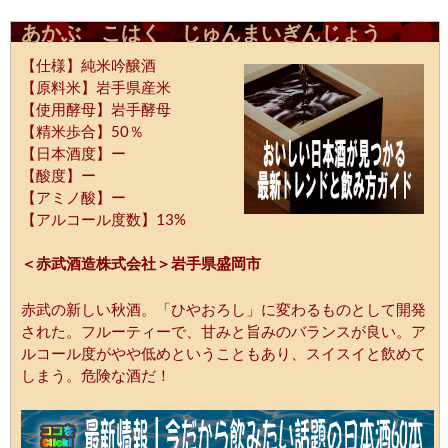
あかぶ こはく じゅんまいぎんじょう
【仕様】純米吟醸酒
【原料米】岩手県産米
【使用酵母】岩手酵母
【精米歩合】50％
【日本酒度】ー
【酸度】ー
【アミノ酸】ー
【アルコール度数】13%
＜赤武酒造株式会社＞岩手県盛岡市
赤武の新しい秋酒。「ひやおろし」に変わるものとして開発
された。フルーティーで、甘みと旨みのバランスが良い。ア
ルコール度がやや低めということもあり、スイスイと飲めて
しまう。危険な酒だ！