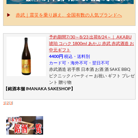
▶
赤武｜震災を乗り越え、全国有数の人気ブランドへ
予約期間7/30～8/23 出荷8/24～｜ AKABU
琥珀 コハク 1800ml あかぶ 赤武 赤武酒造 お
中元ギフト
4400円
税込・送料別
カード可・海外不可・翌日不可
赤武酒造 岩手県 日本酒 お酒 酒 SAKE BBQ
ピクニック パーティー お祝い ギフト プレゼ
ント 贈り物
【銘酒本舗 IMANAKA SAKESHOP】
1
|
2
|
3
|