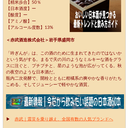
【精米歩合】50％
【日本酒度】ー
【酸度】ー
【アミノ酸】ー
【アルコール度数】13%
＜赤武酒造株式会社＞岩手県盛岡市
「吟ぎんが」は、この酒のために生まれてきたのではないか
という気がする。まるで天の川のようなミルキーな酒をグラ
スに注ぐと、プチプチと、星のような泡が広がってくる。秋
の夜空のような日本酒だ。
瓶内二次発酵で、開栓とともに柑橘系の爽やかな香りがたち
こめる。そしてジューシーで軽やかな酒質。
▶
赤武｜震災を乗り越え、全国有数の人気ブランドへ