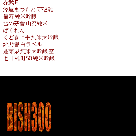
赤武 F
澤屋まつもと 守破離
福寿 純米吟醸
雪の茅舎 山廃純米
ばくれん
くどき上手 純米大吟醸
郷乃譽 白ラベル
蓬莱泉 純米大吟醸 空
七田 雄町50 純米吟醸