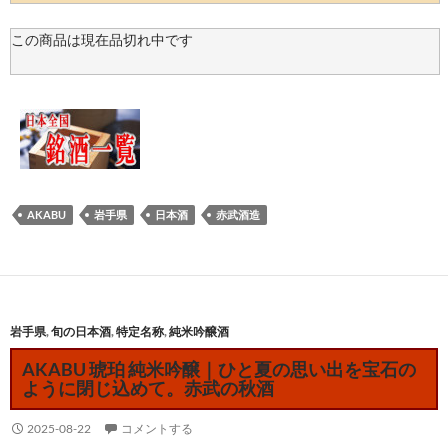
この商品は現在品切れ中です
AKABU
岩手県
日本酒
赤武酒造
岩手県
,
旬の日本酒
,
特定名称
,
純米吟醸酒
AKABU 琥珀 純米吟醸｜ひと夏の思い出を宝石の
ように閉じ込めて。赤武の秋酒
2025-08-22
コメントする