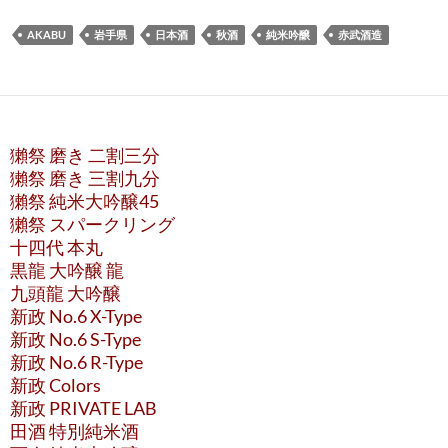
AKABU
岩手県
日本酒
秋酒
純米吟醸
赤武酒造
獺祭 磨き 二割三分
獺祭 磨き 三割九分
獺祭 純米大吟醸45
獺祭 スパークリング
十四代 本丸
黒龍 大吟醸 龍
九頭龍 大吟醸
新政 No.6 X-Type
新政 No.6 S-Type
新政 No.6 R-Type
新政 Colors
新政 PRIVATE LAB
田酒 特別純米酒