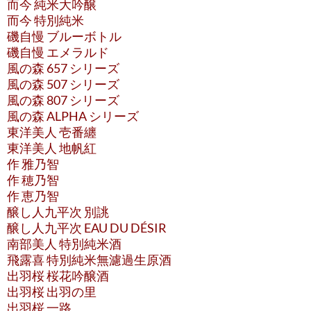
而今 純米大吟醸
而今 特別純米
磯自慢 ブルーボトル
磯自慢 エメラルド
風の森 657 シリーズ
風の森 507 シリーズ
風の森 807 シリーズ
風の森 ALPHA シリーズ
東洋美人 壱番纏
東洋美人 地帆紅
作 雅乃智
作 穂乃智
作 恵乃智
醸し人九平次 別誂
醸し人九平次 EAU DU DÉSIR
南部美人 特別純米酒
飛露喜 特別純米無濾過生原酒
出羽桜 桜花吟醸酒
出羽桜 出羽の里
出羽桜 一路