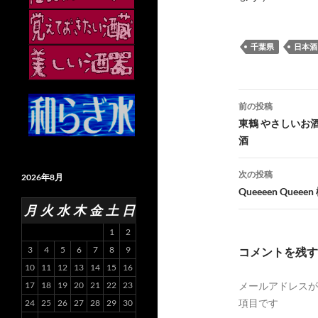
千葉県
日本酒
投
前の投稿
稿
東鶴 やさしいお
酒
ナ
ビ
次の投稿
2026年8月
Queeeen Q
ゲ
月
火
水
木
金
土
日
ー
1
2
シ
3
4
5
6
7
8
9
コメントを残す
10
11
12
13
14
15
16
ョ
17
18
19
20
21
22
23
メールアドレスが
ン
項目です
24
25
26
27
28
29
30