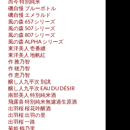
而今 特別純米
磯自慢 ブルーボトル
磯自慢 エメラルド
風の森 657 シリーズ
風の森 507 シリーズ
風の森 807 シリーズ
風の森 ALPHA シリーズ
東洋美人 壱番纏
東洋美人 地帆紅
作 雅乃智
作 穂乃智
作 恵乃智
醸し人九平次 別誂
醸し人九平次 EAU DU DÉSIR
南部美人 特別純米酒
飛露喜 特別純米無濾過生原酒
出羽桜 桜花吟醸酒
出羽桜 出羽の里
出羽桜 一路
菊姫 鶴乃里