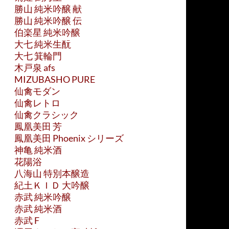
勝山 純米吟醸 献
勝山 純米吟醸 伝
伯楽星 純米吟醸
大七 純米生酛
大七 箕輪門
木戸泉 afs
MIZUBASHO PURE
仙禽モダン
仙禽レトロ
仙禽クラシック
鳳凰美田 芳
鳳凰美田 Phoenix シリーズ
神亀 純米酒
花陽浴
八海山 特別本醸造
紀土ＫＩＤ 大吟醸
赤武 純米吟醸
赤武 純米酒
赤武 F