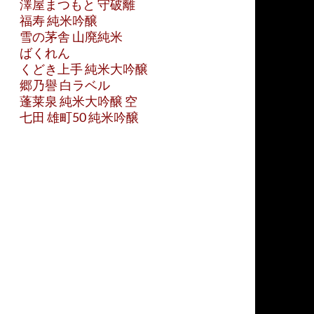
澤屋まつもと 守破離
福寿 純米吟醸
雪の茅舎 山廃純米
ばくれん
くどき上手 純米大吟醸
郷乃譽 白ラベル
蓬莱泉 純米大吟醸 空
七田 雄町50 純米吟醸