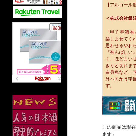
【アルコール度
＜株式会社飯
「甲子 春酒 
楽しませてく
思わせるやわ
『香んばしい
く、ほどよい
きりと切れま
白身魚など、
外へ向かう季
す。
この商品は現在
ます）