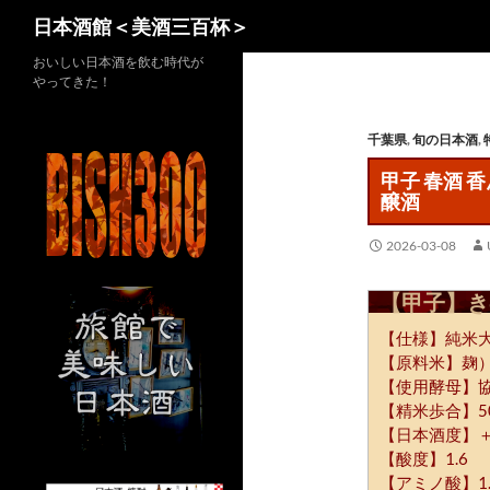
検
日本酒館＜美酒三百杯＞
索
コ
おいしい日本酒を飲む時代が
やってきた！
ン
テ
千葉県
,
旬の日本酒
,
ン
ツ
甲子 春酒
へ
醸酒
ス
キ
2026-03-08
ッ
【甲子】き
プ
【仕様】純米
【原料米】麹
【使用酵母】協
【精米歩合】5
【日本酒度】＋
【酸度】1.6
【アミノ酸】1.