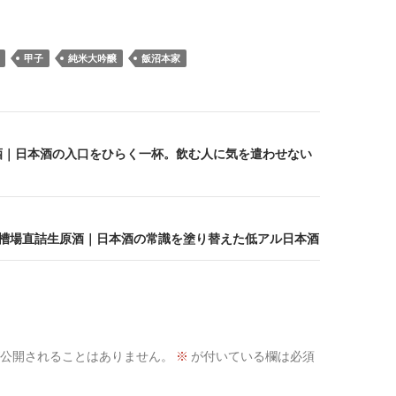
甲子
純米大吟醸
飯沼本家
酒｜日本酒の入口をひらく一杯。飲む人に気を遣わせない
ueeen 槽場直詰生原酒｜日本酒の常識を塗り替えた低アル日本酒
公開されることはありません。
※
が付いている欄は必須