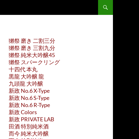
獺祭 磨き 二割三分
獺祭 磨き 三割九分
獺祭 純米大吟醸45
獺祭 スパークリング
十四代 本丸
黒龍 大吟醸 龍
九頭龍 大吟醸
新政 No.6 X-Type
新政 No.6 S-Type
新政 No.6 R-Type
新政 Colors
新政 PRIVATE LAB
田酒 特別純米酒
而今 純米大吟醸