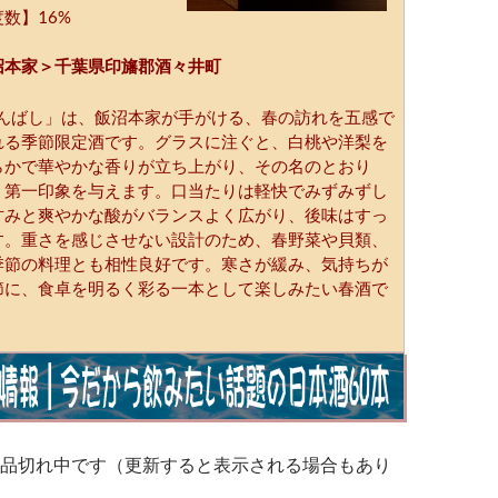
数】16%
沼本家＞千葉県印旛郡酒々井町
香んばし」は、飯沼本家が手がける、春の訪れを五感で
れる季節限定酒です。グラスに注ぐと、白桃や洋梨を
らかで華やかな香りが立ち上がり、その名のとおり
』第一印象を与えます。口当たりは軽快でみずみずし
甘みと爽やかな酸がバランスよく広がり、後味はすっ
す。重さを感じさせない設計のため、春野菜や貝類、
季節の料理とも相性良好です。寒さが緩み、気持ちが
節に、食卓を明るく彩る一本として楽しみたい春酒で
品切れ中です（更新すると表示される場合もあり