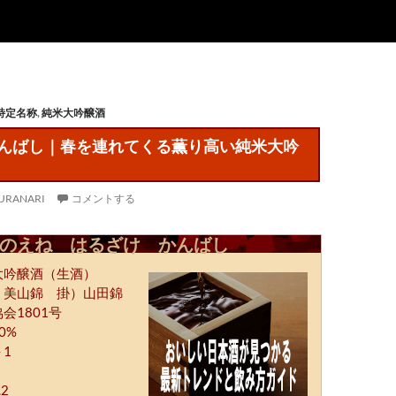
特定名称
,
純米大吟醸酒
 香んばし｜春を連れてくる薫り高い純米大吟
URANARI
コメントする
のえね はるざけ かんばし
大吟醸酒（生酒）
）美山錦 掛）山田錦
会1801号
0%
1
2