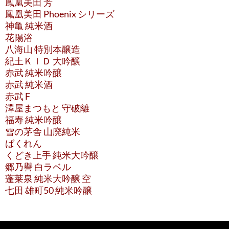
鳳凰美田 芳
鳳凰美田 Phoenix シリーズ
神亀 純米酒
花陽浴
八海山 特別本醸造
紀土ＫＩＤ 大吟醸
赤武 純米吟醸
赤武 純米酒
赤武 F
澤屋まつもと 守破離
福寿 純米吟醸
雪の茅舎 山廃純米
ばくれん
くどき上手 純米大吟醸
郷乃譽 白ラベル
蓬莱泉 純米大吟醸 空
七田 雄町50 純米吟醸