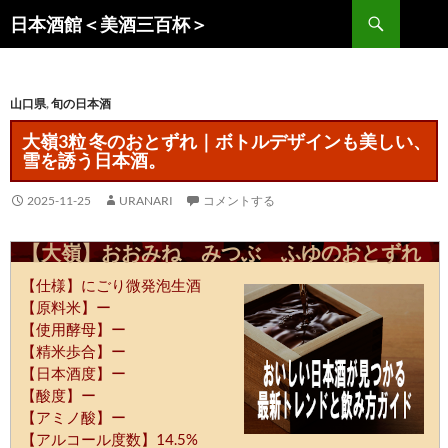
コ
検
日本酒館＜美酒三百杯＞
ン
索
テ
ン
山口県
,
旬の日本酒
ツ
へ
大嶺3粒 冬のおとずれ｜ボトルデザインも美しい、
ス
雪を誘う日本酒。
キ
ッ
2025-11-25
URANARI
コメントする
プ
【大嶺】おおみね みつぶ ふゆのおとずれ
【仕様】にごり微発泡生酒
【原料米】ー
【使用酵母】ー
【精米歩合】ー
【日本酒度】ー
【酸度】ー
【アミノ酸】ー
【アルコール度数】14.5%