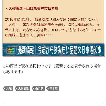
＜大嶺酒造＞山口県美祢市秋芳町
2010年に復活し、斬新な取り組みで瞬く間に人気となった
「大嶺」。米粒の数は精米歩合を表し、3粒は概ね50％。イ
ラストは、たなかみさき氏。メロンのような甘みがミルキー
な酸味に包まれて、美味い･･･
この商品は現在品切れ中です（更新すると表示される場合
もあります）
大嶺
大嶺酒造
山口県
日本酒