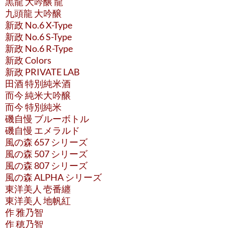
黒龍 大吟醸 龍
九頭龍 大吟醸
新政 No.6 X-Type
新政 No.6 S-Type
新政 No.6 R-Type
新政 Colors
新政 PRIVATE LAB
田酒 特別純米酒
而今 純米大吟醸
而今 特別純米
磯自慢 ブルーボトル
磯自慢 エメラルド
風の森 657 シリーズ
風の森 507 シリーズ
風の森 807 シリーズ
風の森 ALPHA シリーズ
東洋美人 壱番纏
東洋美人 地帆紅
作 雅乃智
作 穂乃智