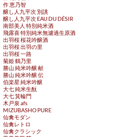
作 恵乃智
醸し人九平次 別誂
醸し人九平次 EAU DU DÉSIR
南部美人 特別純米酒
飛露喜 特別純米無濾過生原酒
出羽桜 桜花吟醸酒
出羽桜 出羽の里
出羽桜 一路
菊姫 鶴乃里
勝山 純米吟醸 献
勝山 純米吟醸 伝
伯楽星 純米吟醸
大七 純米生酛
大七 箕輪門
木戸泉 afs
MIZUBASHO PURE
仙禽モダン
仙禽レトロ
仙禽クラシック