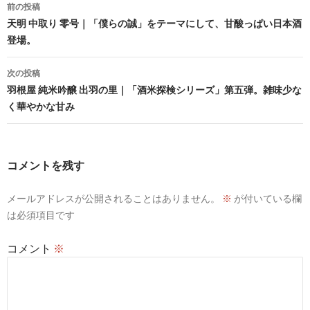
投
前の投稿
稿
天明 中取り 零号｜「僕らの誠」をテーマにして、甘酸っぱい日本酒
登場。
ナ
ビ
次の投稿
羽根屋 純米吟醸 出羽の里｜「酒米探検シリーズ」第五弾。雑味少な
ゲ
く華やかな甘み
ー
シ
コメントを残す
ョ
ン
メールアドレスが公開されることはありません。
※
が付いている欄
は必須項目です
コメント
※