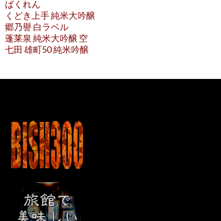
ばくれん
くどき上手 純米大吟醸
郷乃譽 白ラベル
蓬莱泉 純米大吟醸 空
七田 雄町50 純米吟醸