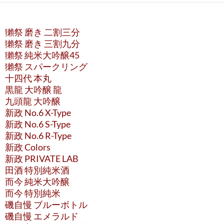
獺祭 磨き 二割三分
獺祭 磨き 三割九分
獺祭 純米大吟醸45
獺祭 スパークリング
十四代 本丸
黒龍 大吟醸 龍
九頭龍 大吟醸
新政 No.6 X-Type
新政 No.6 S-Type
新政 No.6 R-Type
新政 Colors
新政 PRIVATE LAB
田酒 特別純米酒
而今 純米大吟醸
而今 特別純米
磯自慢 ブルーボトル
磯自慢 エメラルド