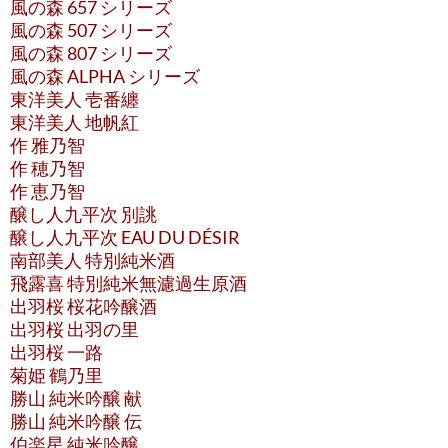
風の森 657 シリーズ
風の森 507 シリーズ
風の森 807 シリーズ
風の森 ALPHA シリーズ
東洋美人 壱番纏
東洋美人 地帆紅
作 雅乃智
作 穂乃智
作 恵乃智
醸し人九平次 別誂
醸し人九平次 EAU DU DÉSIR
南部美人 特別純米酒
飛露喜 特別純米無濾過生原酒
出羽桜 桜花吟醸酒
出羽桜 出羽の里
出羽桜 一路
菊姫 鶴乃里
勝山 純米吟醸 献
勝山 純米吟醸 伝
伯楽星 純米吟醸