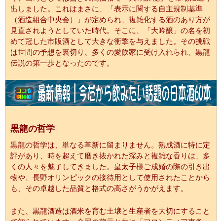
出しました。これはまさに、「表示に関する自主規制基準
（酒造組合中央会）」が定められ、複雑化する酒のあり方が
見直されようとしていた時代。そこに、「大吟醸」の名を初
めて冠した市販酒として大きな衝撃を与えました。その挑戦
は世間の予想を裏切り、多くの愛飲家に受け入れられ、黒龍
伝説の第一歩となったのです。
黒龍の哲学
黒龍の哲学は、単なる革新に留まりません。熟成酒に特に定
評があり、時を超えて磨き抜かれた深みと複雑な香りは、多
くの人々を魅了してきました。皇太子様ご成婚の際の引き出
物や、長野オリンピックの接待用として使用されたことから
も、その卓越した品質と格式の高さがうかがえます。
また、黒龍酒造は酒米を育む土壌と生産者を大切にすること