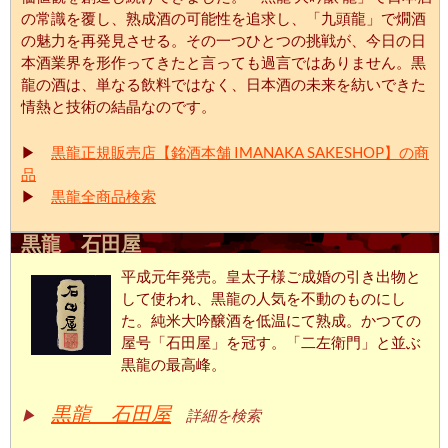
の常識を覆し、熟成酒の可能性を追求し、「九頭龍」で燗酒
の魅力を再発見させる。その一つひとつの挑戦が、今日の日
本酒業界を形作ってきたと言っても過言ではありません。黒
龍の酒は、単なる飲料ではなく、日本酒の未来を紡いできた
情熱と技術の結晶なのです。
▶
黒龍正規販売店【銘酒本舗 IMANAKA SAKESHOP】の商
品
▶
黒龍全商品検索
黒龍 石田屋
平成元年発売。皇太子様ご成婚の引き出物と
して使われ、黒龍の人気を不動のものにし
た。純米大吟醸酒を低温にて熟成。かつての
屋号「石田屋」を冠す。「二左衛門」と並ぶ
黒龍の最高峰。
黒龍 石田屋
▶
詳細を検索