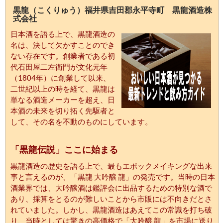
黒龍（こくりゅう）福井県吉田郡永平寺町 黒龍酒造株
式会社
日本酒を語る上で、黒龍酒造の
名は、決して欠かすことのでき
ない存在です。創業者である初
代石田屋二左衛門が文化元年
（1804年）に創業して以来、
二世紀以上の時を経て、黒龍は
単なる酒造メーカーを超え、日
本酒の未来を切り拓く先駆者と
して、その名を不動のものにしています。
「黒龍伝説」ここに始まる
黒龍酒造の歴史を語る上で、最もエポックメイキングな出来
事と言えるのが、「黒龍 大吟醸 龍」の発売です。当時の日本
酒業界では、大吟醸酒は鑑評会に出品するための特別な酒で
あり、採算をとるのが難しいことから市販には不向きだとさ
れていました。しかし、黒龍酒造はあえてこの常識を打ち破
り、当時としては驚きの高価格で「大吟醸 龍」を市場に送り