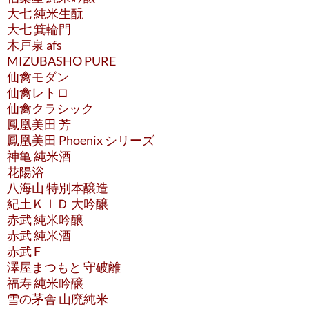
大七 純米生酛
大七 箕輪門
木戸泉 afs
MIZUBASHO PURE
仙禽モダン
仙禽レトロ
仙禽クラシック
鳳凰美田 芳
鳳凰美田 Phoenix シリーズ
神亀 純米酒
花陽浴
八海山 特別本醸造
紀土ＫＩＤ 大吟醸
赤武 純米吟醸
赤武 純米酒
赤武 F
澤屋まつもと 守破離
福寿 純米吟醸
雪の茅舎 山廃純米