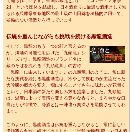
で知られています。全国の蔵元と共に「フロンティア東条
21」という団体を結成し、日本酒造りに最適な酒米として知
られる兵庫県東条地区の最上級の山田錦を積極的に用いて、
妥協のない酒造りを行っています。
伝統を重んじながらも挑戦を続ける黒龍酒造
そして、黒龍のもう一つの顔と言えるの
が、燗酒の可能性を広げた「九頭龍」シ
リーズです。黒龍酒造のブランド名は、
蔵のそばを流れる「九頭竜川」の古称
「黒龍」に由来しています。この九頭竜川のように、常に新
たな挑戦を続ける黒龍酒造は、冷やして飲むのが主流だった
大吟醸の概念を変え、燗にすることでさらに味わいが花開く
という、日本酒の新たな楽しみ方を提案しました。九頭龍
は、温度によって表情を変える豊かな香りと、まろやかな口
当たりが特徴で、冷酒とは一味違う奥深さを堪能させてくれ
ます。
このように、黒龍酒造は伝統を重んじながらも、常に新しい
価値観を創造し続けてきました。「黒龍 大吟醸 龍」で日本酒