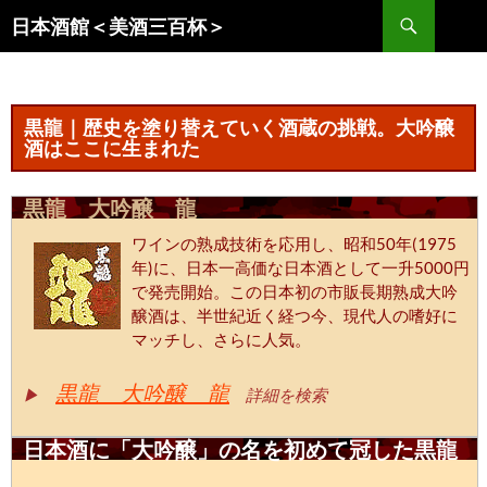
コ
検
日本酒館＜美酒三百杯＞
ン
索
テ
ン
ツ
黒龍｜歴史を塗り替えていく酒蔵の挑戦。大吟醸
へ
酒はここに生まれた
ス
キ
黒龍 大吟醸 龍
ッ
ワインの熟成技術を応用し、昭和50年(1975
プ
年)に、日本一高価な日本酒として一升5000円
で発売開始。この日本初の市販長期熟成大吟
醸酒は、半世紀近く経つ今、現代人の嗜好に
マッチし、さらに人気。
黒龍 大吟醸 龍
▶
詳細を検索
日本酒に「大吟醸」の名を初めて冠した黒龍