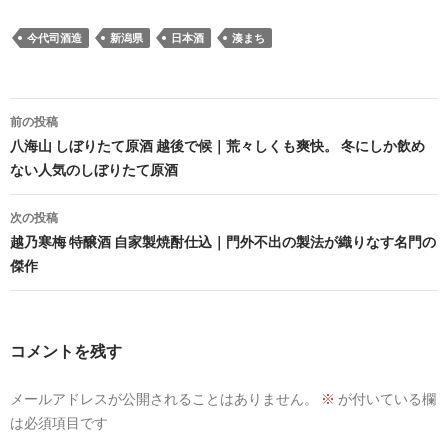
今代司酒造
新潟県
日本酒
湊まち
投
前の投稿
稿
八海山 しぼりたて原酒 越後で候｜荒々しくも爽快。 冬にしか飲め
ない人気のしぼりたて原酒
ナ
ビ
次の投稿
越乃寒梅 特醸酒 自家製焼酎仕込｜門外不出の製法が織りなす名門の
ゲ
傑作
ー
シ
コメントを残す
ョ
ン
メールアドレスが公開されることはありません。
※
が付いている欄
は必須項目です