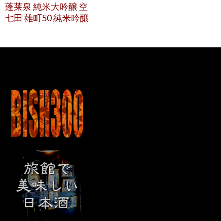
蓬莱泉 純米大吟醸 空
七田 雄町50 純米吟醸