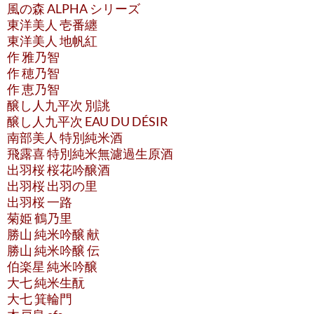
風の森 ALPHA シリーズ
東洋美人 壱番纏
東洋美人 地帆紅
作 雅乃智
作 穂乃智
作 恵乃智
醸し人九平次 別誂
醸し人九平次 EAU DU DÉSIR
南部美人 特別純米酒
飛露喜 特別純米無濾過生原酒
出羽桜 桜花吟醸酒
出羽桜 出羽の里
出羽桜 一路
菊姫 鶴乃里
勝山 純米吟醸 献
勝山 純米吟醸 伝
伯楽星 純米吟醸
大七 純米生酛
大七 箕輪門