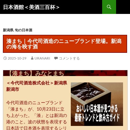
コ
検
日本酒館＜美酒三百杯＞
ン
索
テ
ン
新潟県
,
旬の日本酒
ツ
へ
湊まち｜今代司酒造のニューブランド登場。新潟
ス
の海を映す酒
キ
ッ
2025-10-29
URANARI
コメントする
プ
【湊まち】みなとまち
＜今代司酒造株式会社＞新潟県
新潟市
今代司酒造のニューブランド
「湊まち」が、10月23日に立
ち上がった。「湊」とは新潟の
港のこと。波の状態を表現する
日本語で日本酒を表現するシリ