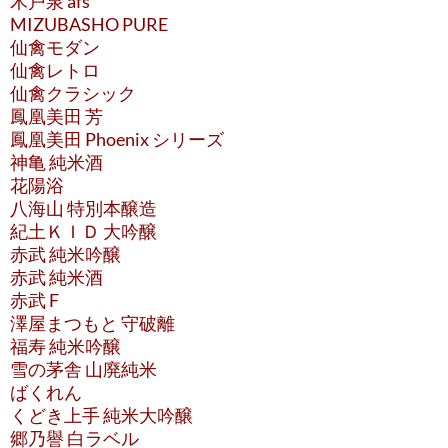
木戸泉 afs
MIZUBASHO PURE
仙禽モダン
仙禽レトロ
仙禽クラシック
鳳凰美田 芳
鳳凰美田 Phoenix シリーズ
神亀 純米酒
花陽浴
八海山 特別本醸造
紀土ＫＩＤ 大吟醸
赤武 純米吟醸
赤武 純米酒
赤武 F
澤屋まつもと 守破離
福寿 純米吟醸
雪の茅舎 山廃純米
ばくれん
くどき上手 純米大吟醸
郷乃譽 白ラベル