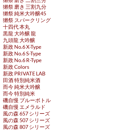
獺祭 磨き 二割三分
獺祭 磨き 三割九分
獺祭 純米大吟醸45
獺祭 スパークリング
十四代 本丸
黒龍 大吟醸 龍
九頭龍 大吟醸
新政 No.6 X-Type
新政 No.6 S-Type
新政 No.6 R-Type
新政 Colors
新政 PRIVATE LAB
田酒 特別純米酒
而今 純米大吟醸
而今 特別純米
磯自慢 ブルーボトル
磯自慢 エメラルド
風の森 657 シリーズ
風の森 507 シリーズ
風の森 807 シリーズ