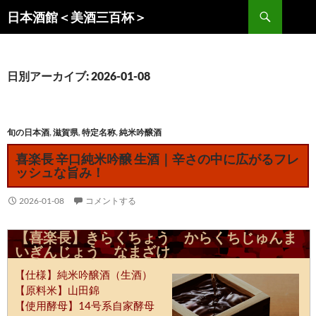
コ
検
日本酒館＜美酒三百杯＞
ン
索
テ
ン
ツ
日別アーカイブ: 2026-01-08
へ
ス
キ
旬の日本酒
,
滋賀県
,
特定名称
,
純米吟醸酒
ッ
喜楽長 辛口純米吟醸 生酒｜辛さの中に広がるフレ
プ
ッシュな旨み！
2026-01-08
コメントする
【喜楽長】きらくちょう からくちじゅんま
いぎんじょう なまざけ
【仕様】純米吟醸酒（生酒）
【原料米】山田錦
【使用酵母】14号系自家酵母