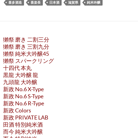
喜多酒造
喜楽長
日本酒
滋賀県
純米吟醸
獺祭 磨き 二割三分
獺祭 磨き 三割九分
獺祭 純米大吟醸45
獺祭 スパークリング
十四代 本丸
黒龍 大吟醸 龍
九頭龍 大吟醸
新政 No.6 X-Type
新政 No.6 S-Type
新政 No.6 R-Type
新政 Colors
新政 PRIVATE LAB
田酒 特別純米酒
而今 純米大吟醸