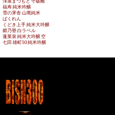
澤屋まつもと 守破離
福寿 純米吟醸
雪の茅舎 山廃純米
ばくれん
くどき上手 純米大吟醸
郷乃譽 白ラベル
蓬莱泉 純米大吟醸 空
七田 雄町50 純米吟醸