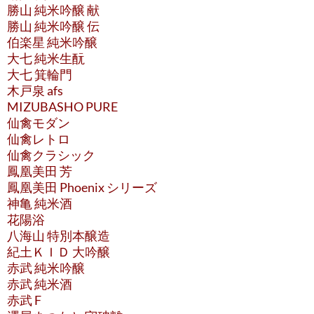
勝山 純米吟醸 献
勝山 純米吟醸 伝
伯楽星 純米吟醸
大七 純米生酛
大七 箕輪門
木戸泉 afs
MIZUBASHO PURE
仙禽モダン
仙禽レトロ
仙禽クラシック
鳳凰美田 芳
鳳凰美田 Phoenix シリーズ
神亀 純米酒
花陽浴
八海山 特別本醸造
紀土ＫＩＤ 大吟醸
赤武 純米吟醸
赤武 純米酒
赤武 F