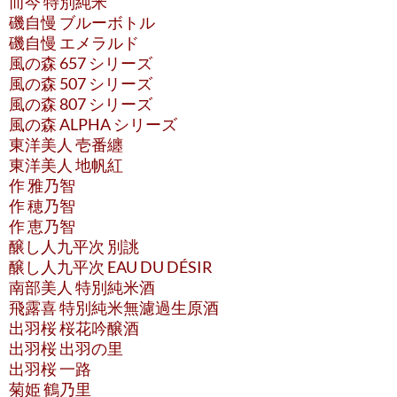
而今 特別純米
磯自慢 ブルーボトル
磯自慢 エメラルド
風の森 657 シリーズ
風の森 507 シリーズ
風の森 807 シリーズ
風の森 ALPHA シリーズ
東洋美人 壱番纏
東洋美人 地帆紅
作 雅乃智
作 穂乃智
作 恵乃智
醸し人九平次 別誂
醸し人九平次 EAU DU DÉSIR
南部美人 特別純米酒
飛露喜 特別純米無濾過生原酒
出羽桜 桜花吟醸酒
出羽桜 出羽の里
出羽桜 一路
菊姫 鶴乃里