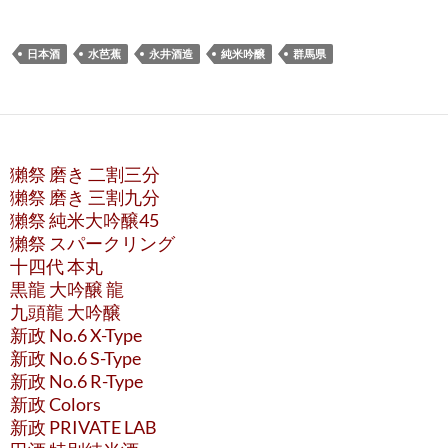
日本酒
水芭蕉
永井酒造
純米吟醸
群馬県
獺祭 磨き 二割三分
獺祭 磨き 三割九分
獺祭 純米大吟醸45
獺祭 スパークリング
十四代 本丸
黒龍 大吟醸 龍
九頭龍 大吟醸
新政 No.6 X-Type
新政 No.6 S-Type
新政 No.6 R-Type
新政 Colors
新政 PRIVATE LAB