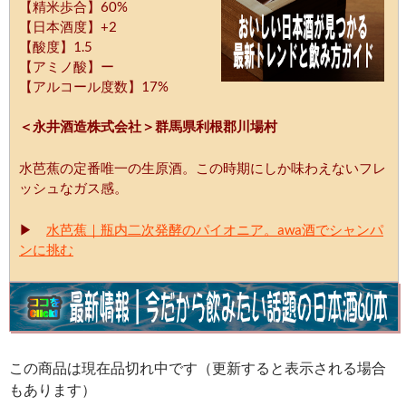
【精米歩合】60%
【日本酒度】+2
【酸度】1.5
【アミノ酸】ー
【アルコール度数】17%
＜永井酒造株式会社＞群馬県利根郡川場村
水芭蕉の定番唯一の生原酒。この時期にしか味わえないフレ
ッシュなガス感。
▶
水芭蕉｜瓶内二次発酵のパイオニア。awa酒でシャンパ
ンに挑む
この商品は現在品切れ中です（更新すると表示される場合
もあります）