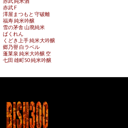
赤武 純米酒
赤武 F
澤屋まつもと 守破離
福寿 純米吟醸
雪の茅舎 山廃純米
ばくれん
くどき上手 純米大吟醸
郷乃譽 白ラベル
蓬莱泉 純米大吟醸 空
七田 雄町50 純米吟醸