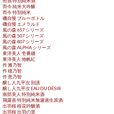
田酒 特別純米酒
而今 純米大吟醸
而今 特別純米
磯自慢 ブルーボトル
磯自慢 エメラルド
風の森 657 シリーズ
風の森 507 シリーズ
風の森 807 シリーズ
風の森 ALPHA シリーズ
東洋美人 壱番纏
東洋美人 地帆紅
作 雅乃智
作 穂乃智
作 恵乃智
醸し人九平次 別誂
醸し人九平次 EAU DU DÉSIR
南部美人 特別純米酒
飛露喜 特別純米無濾過生原酒
出羽桜 桜花吟醸酒
出羽桜 出羽の里