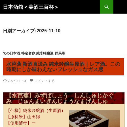
コ
検
日本酒館＜美酒三百杯＞
ン
索
テ
ン
ツ
日別アーカイブ: 2025-11-10
へ
ス
キ
旬の日本酒
,
特定名称
,
純米吟醸酒
,
群馬県
ッ
水芭蕉 新酒直汲み 純米吟醸生原酒｜レア酒。この
プ
時期にしか味わえないフレッシュなガス感
2025-11-10
コメントする
【水芭蕉】みずばしょう しんしゅじかぐ
み じゅんまいぎんじょうなまげんしゅ
【仕様】純米吟醸酒（生原酒）
【原料米】山田錦
【使用酵母】ー