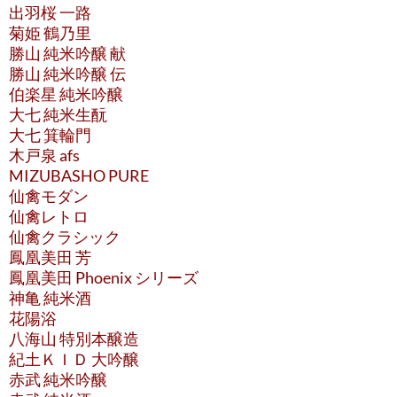
出羽桜 一路
菊姫 鶴乃里
勝山 純米吟醸 献
勝山 純米吟醸 伝
伯楽星 純米吟醸
大七 純米生酛
大七 箕輪門
木戸泉 afs
MIZUBASHO PURE
仙禽モダン
仙禽レトロ
仙禽クラシック
鳳凰美田 芳
鳳凰美田 Phoenix シリーズ
神亀 純米酒
花陽浴
八海山 特別本醸造
紀土ＫＩＤ 大吟醸
赤武 純米吟醸