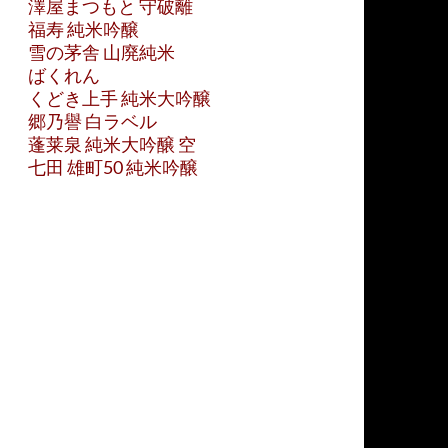
澤屋まつもと 守破離
福寿 純米吟醸
雪の茅舎 山廃純米
ばくれん
くどき上手 純米大吟醸
郷乃譽 白ラベル
蓬莱泉 純米大吟醸 空
七田 雄町50 純米吟醸