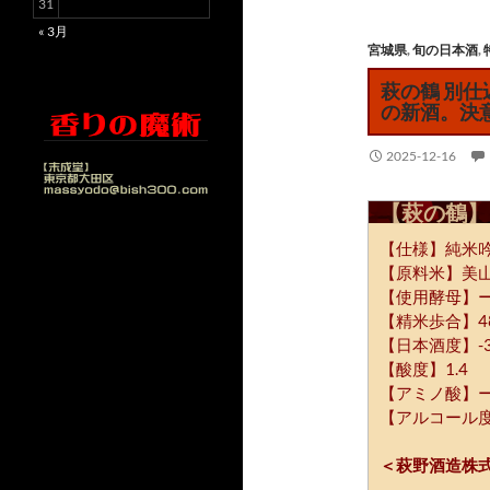
31
« 3月
宮城県
,
旬の日本酒
,
萩の鶴 別
の新酒。決
2025-12-16
【萩の鶴】
【仕様】純米
【原料米】美
【使用酵母】
【精米歩合】4
【日本酒度】-
【酸度】1.4
【アミノ酸】
【アルコール度
＜萩野酒造株