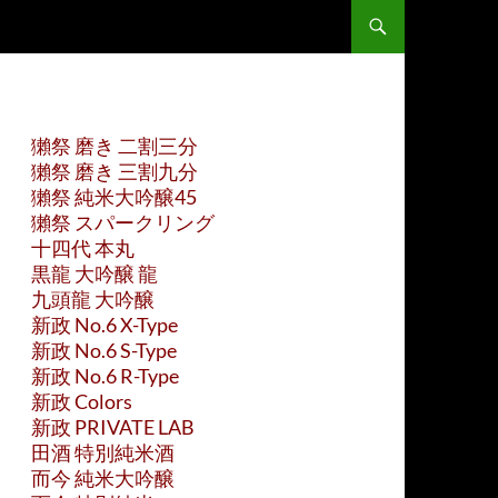
獺祭 磨き 二割三分
獺祭 磨き 三割九分
獺祭 純米大吟醸45
獺祭 スパークリング
十四代 本丸
黒龍 大吟醸 龍
九頭龍 大吟醸
新政 No.6 X-Type
新政 No.6 S-Type
新政 No.6 R-Type
新政 Colors
新政 PRIVATE LAB
田酒 特別純米酒
而今 純米大吟醸