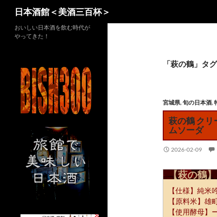
検
日本酒館＜美酒三百杯＞
索
コ
おいしい日本酒を飲む時代が
やってきた！
ン
テ
ン
「萩の鶴」タグ
ツ
へ
ス
宮城県
,
旬の日本酒
,
キ
萩の鶴 ク
ッ
ムソーダ
プ
2026-02-09
【萩の鶴】
【仕様】純米
【原料米】雄
【使用酵母】