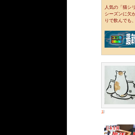
人気の「猫シ
シーズンに欠
りで飲んでも
1
|