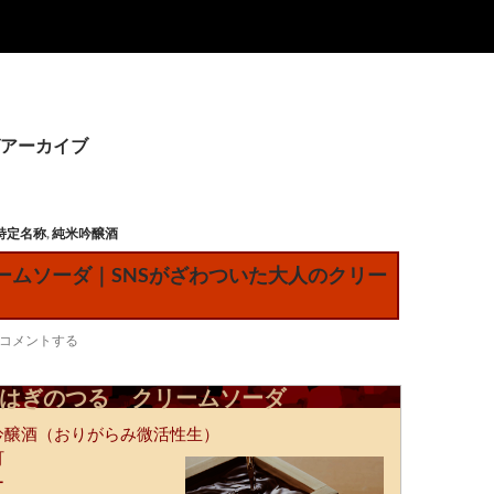
アーカイブ
特定名称
,
純米吟醸酒
リームソーダ｜SNSがざわついた大人のクリー
コメントする
はぎのつる クリームソーダ
吟醸酒（おりがらみ微活性生）
町
ー