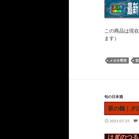
この商品は現在
ます）
メガネ専用
宮
旬の日本酒
萩の鶴｜夕
2021-07-25
はぎのつる