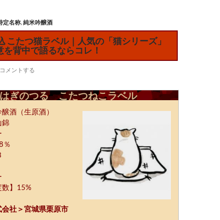
特定名称
,
純米吟醸酒
仕込 こたつ猫ラベル｜人気の「猫シリーズ」
意を背中で語るならコレ！
コメントする
はぎのつる こたつねこラベル
吟醸酒（生原酒）
山錦
ー
8％
3
ー
数】15%
式会社＞宮城県栗原市