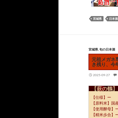
宮城県
日本酒
宮城県
,
旬の日本酒
元祖メガネ専
き残り、今
2025-09-27
【萩の鶴】
【仕様】ー
【原料米】国
【使用酵母】
【精米歩合】