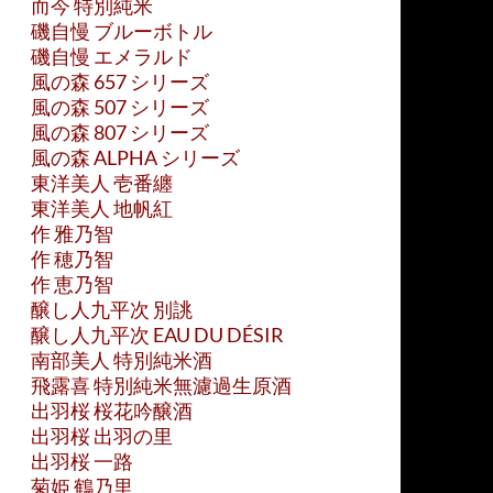
而今 特別純米
磯自慢 ブルーボトル
磯自慢 エメラルド
風の森 657 シリーズ
風の森 507 シリーズ
風の森 807 シリーズ
風の森 ALPHA シリーズ
東洋美人 壱番纏
東洋美人 地帆紅
作 雅乃智
作 穂乃智
作 恵乃智
醸し人九平次 別誂
醸し人九平次 EAU DU DÉSIR
南部美人 特別純米酒
飛露喜 特別純米無濾過生原酒
出羽桜 桜花吟醸酒
出羽桜 出羽の里
出羽桜 一路
菊姫 鶴乃里