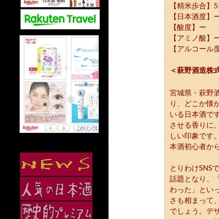
【精米歩合】5
【日本酒度】
【酸度】ー
【アミノ酸】
【アルコール度
＜萩野酒造株
宮城県・萩野
り、どこか懐
いる日本酒で
させる香りに
しい印象です
本酒初心者か
とりわけSNS
話題となり、
わった」とい
さも相まって
でしょう。デ