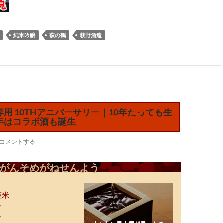
純米吟醸
萩の鶴
萩野酒造
用 10THアニバーサリー｜10年たっても生
年はコラボ酒も誕生
コメントする
がんそめがねせんよう
産米
ー
ー