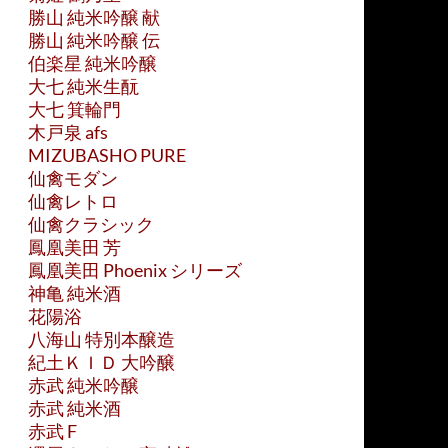
勝山 純米吟醸 献
勝山 純米吟醸 伝
伯楽星 純米吟醸
大七 純米生酛
大七 箕輪門
木戸泉 afs
MIZUBASHO PURE
仙禽モダン
仙禽レトロ
仙禽クラシック
鳳凰美田 芳
鳳凰美田 Phoenix シリーズ
神亀 純米酒
花陽浴
八海山 特別本醸造
紀土ＫＩＤ 大吟醸
赤武 純米吟醸
赤武 純米酒
赤武 F