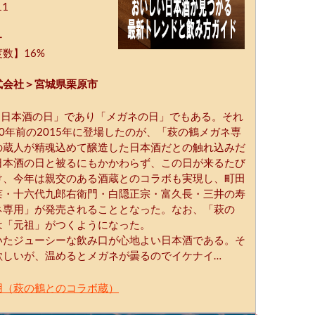
1
ー
数】16%
式会社＞宮城県栗原市
「日本酒の日」であり「メガネの日」でもある。それ
0年前の2015年に登場したのが、「萩の鶴メガネ専
の蔵人が精魂込めて醸造した日本酒だとの触れ込みだ
日本酒の日と被るにもかかわらず、この日が来るたび
け、今年は親交のある酒蔵とのコラボも実現し、町田
莱・十六代九郎右衛門・白隠正宗・富久長・三井の寿
ネ専用」が発売されることとなった。なお、「萩の
は「元祖」がつくようになった。
いたジューシーな飲み口が心地よい日本酒である。そ
欲しいが、温めるとメガネが曇るのでイケナイ…
用（萩の鶴とのコラボ蔵）