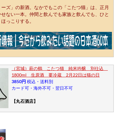
リーズ」の新酒。なかでもこの「こたつ猫」は、正月
かせない一本。仲間と飲んでも家族と飲んでも、ひと
、ほっこりする。
（宮城）萩の鶴 こたつ猫 純米吟醸 別仕込
1800ml 生原酒 要冷蔵 2月22日は猫の日
3850円
税込・送料別
カード可・海外不可・翌日不可
【丸石酒店】