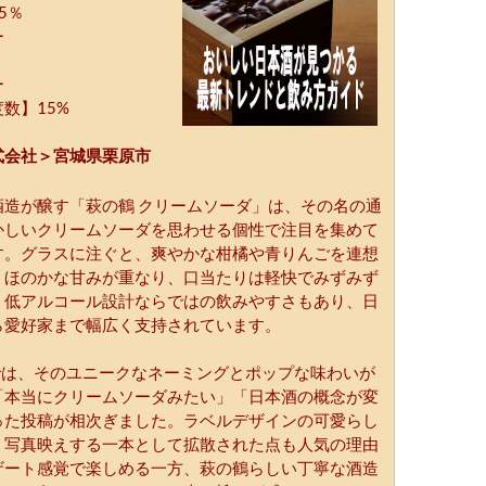
5％
ー
ー
数】15%
式会社＞宮城県栗原市
酒造が醸す「萩の鶴 クリームソーダ」は、その名の通
かしいクリームソーダを思わせる個性で注目を集めて
す。グラスに注ぐと、爽やかな柑橘や青りんごを連想
、ほのかな甘みが重なり、口当たりは軽快でみずみず
。低アルコール設計ならではの飲みやすさもあり、日
ら愛好家まで幅広く支持されています。
では、そのユニークなネーミングとポップな味わいが
「本当にクリームソーダみたい」「日本酒の概念が変
った投稿が相次ぎました。ラベルデザインの可愛らし
、写真映えする一本として拡散された点も人気の理由
ザート感覚で楽しめる一方、萩の鶴らしい丁寧な酒造