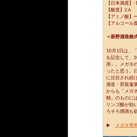
【日本酒度】-1
【酸度】2.6
【アミノ酸】
【アルコール度
＜萩野酒造株
10月1日は、
を記念して、1
用」。メガネ
ったと思う。
に注目され続
酒造・昇龍蓬
からも「メガ
鶴」のものに
リンゴ酸が効
ろそろ燗酒も
▶
メガネ専