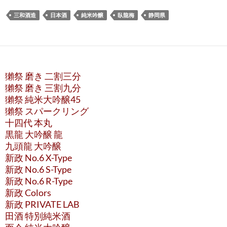
三和酒造
日本酒
純米吟醸
臥龍梅
静岡県
獺祭 磨き 二割三分
獺祭 磨き 三割九分
獺祭 純米大吟醸45
獺祭 スパークリング
十四代 本丸
黒龍 大吟醸 龍
九頭龍 大吟醸
新政 No.6 X-Type
新政 No.6 S-Type
新政 No.6 R-Type
新政 Colors
新政 PRIVATE LAB
田酒 特別純米酒