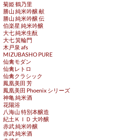
菊姫 鶴乃里
勝山 純米吟醸 献
勝山 純米吟醸 伝
伯楽星 純米吟醸
大七 純米生酛
大七 箕輪門
木戸泉 afs
MIZUBASHO PURE
仙禽モダン
仙禽レトロ
仙禽クラシック
鳳凰美田 芳
鳳凰美田 Phoenix シリーズ
神亀 純米酒
花陽浴
八海山 特別本醸造
紀土ＫＩＤ 大吟醸
赤武 純米吟醸
赤武 純米酒