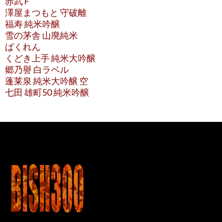
赤武 F
澤屋まつもと 守破離
福寿 純米吟醸
雪の茅舎 山廃純米
ばくれん
くどき上手 純米大吟醸
郷乃譽 白ラベル
蓬莱泉 純米大吟醸 空
七田 雄町50 純米吟醸