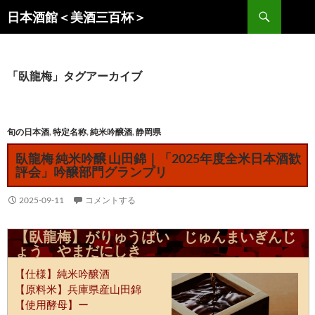
コ
検
日本酒館＜美酒三百杯＞
ン
索
テ
ン
ツ
「臥龍梅」タグアーカイブ
へ
ス
キ
旬の日本酒
,
特定名称
,
純米吟醸酒
,
静岡県
ッ
臥龍梅 純米吟醸 山田錦｜「2025年度全米日本酒歓
プ
評会」吟醸部門グランプリ
2025-09-11
コメントする
【臥龍梅】がりゅうばい じゅんまいぎんじ
ょう やまだにしき
【仕様】純米吟醸酒
【原料米】兵庫県産山田錦
【使用酵母】ー