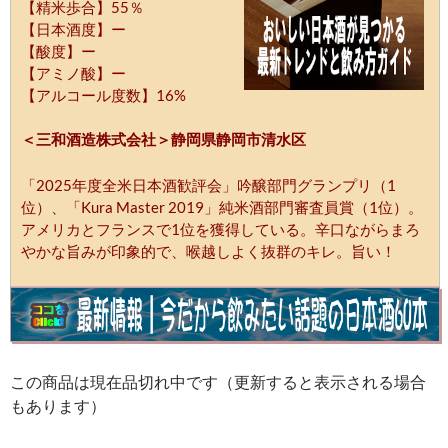
【精米歩合】55％
【日本酒度】ー
【酸度】ー
【アミノ酸】ー
【アルコール度数】16%
＜三和酒造株式会社＞静岡県静岡市清水区
「2025年度全米日本酒歓評会」吟醸部門グランプリ（1
位）、「Kura Master 2019」純米酒部門審査員賞（1位）。
アメリカとフランスで1位を獲得している。辛口ながらまろ
やかな旨みが印象的で、喉越しよく抜群のキレ。旨い！
この商品は現在品切れ中です（更新すると表示される場合
もあります）