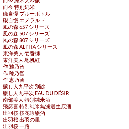
而今 純米大吟醸
而今 特別純米
磯自慢 ブルーボトル
磯自慢 エメラルド
風の森 657 シリーズ
風の森 507 シリーズ
風の森 807 シリーズ
風の森 ALPHA シリーズ
東洋美人 壱番纏
東洋美人 地帆紅
作 雅乃智
作 穂乃智
作 恵乃智
醸し人九平次 別誂
醸し人九平次 EAU DU DÉSIR
南部美人 特別純米酒
飛露喜 特別純米無濾過生原酒
出羽桜 桜花吟醸酒
出羽桜 出羽の里
出羽桜 一路