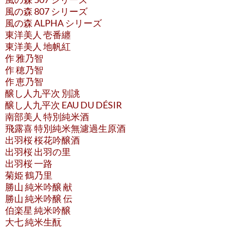
風の森 807 シリーズ
風の森 ALPHA シリーズ
東洋美人 壱番纏
東洋美人 地帆紅
作 雅乃智
作 穂乃智
作 恵乃智
醸し人九平次 別誂
醸し人九平次 EAU DU DÉSIR
南部美人 特別純米酒
飛露喜 特別純米無濾過生原酒
出羽桜 桜花吟醸酒
出羽桜 出羽の里
出羽桜 一路
菊姫 鶴乃里
勝山 純米吟醸 献
勝山 純米吟醸 伝
伯楽星 純米吟醸
大七 純米生酛