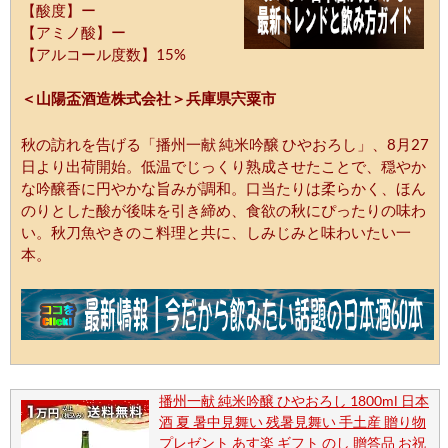
【酸度】ー
【アミノ酸】ー
【アルコール度数】15%
＜山陽盃酒造株式会社＞兵庫県宍粟市
秋の訪れを告げる「播州一献 純米吟醸 ひやおろし」、8月27
日より出荷開始。低温でじっくり熟成させたことで、穏やか
な吟醸香に円やかな旨みが調和。口当たりは柔らかく、ほん
のりとした酸が後味を引き締め、食欲の秋にぴったりの味わ
い。秋刀魚やきのこ料理と共に、しみじみと味わいたい一
本。
播州一献 純米吟醸 ひやおろし 1800ml 日本
酒 夏 暑中見舞い 残暑見舞い 手土産 贈り物
プレゼント あす楽 ギフト のし 贈答品 お祝