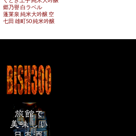
くどき上手 純米大吟醸
郷乃譽 白ラベル
蓬莱泉 純米大吟醸 空
七田 雄町50 純米吟醸