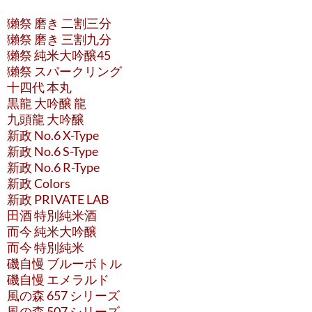
獺祭 磨き 二割三分
獺祭 磨き 三割九分
獺祭 純米大吟醸45
獺祭 スパークリング
十四代 本丸
黒龍 大吟醸 龍
九頭龍 大吟醸
新政 No.6 X-Type
新政 No.6 S-Type
新政 No.6 R-Type
新政 Colors
新政 PRIVATE LAB
田酒 特別純米酒
而今 純米大吟醸
而今 特別純米
磯自慢 ブルーボトル
磯自慢 エメラルド
風の森 657 シリーズ
風の森 507 シリーズ