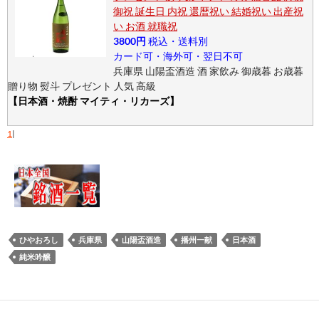
御祝 誕生日 内祝 還暦祝い 結婚祝い 出産祝
い お酒 就職祝
3800円
税込・送料別
カード可・海外可・翌日不可
兵庫県 山陽盃酒造 酒 家飲み 御歳暮 お歳暮
贈り物 熨斗 プレゼント 人気 高級
【日本酒・焼酎 マイティ・リカーズ】
1
|
ひやおろし
兵庫県
山陽盃酒造
播州一献
日本酒
純米吟醸