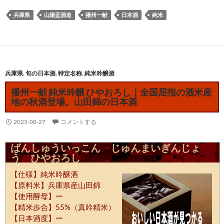
兵庫県
山陽盃酒造
播州一献
日本酒
純米
兵庫県
,
旬の日本酒
,
特定名称
,
純米吟醸酒
播州一献 純米吟醸 ひやおろし｜全国屈指の酒米産
地の秋酒登場。山田錦の日本酒
2025-08-27
コメントする
ばんしゅういっこん じゅんまいぎんじょ
う ひやおろし
【仕様】純米吟醸酒
【原料米】兵庫県産山田錦
【使用酵母】ー
【精米歩合】55%（真吟精米）
【日本酒度】ー