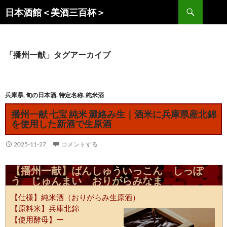
コ
検
日本酒館＜美酒三百杯＞
ン
索
テ
ン
ツ
「播州一献」タグアーカイブ
へ
ス
キ
兵庫県
,
旬の日本酒
,
特定名称
,
純米酒
ッ
播州一献 七宝 純米 澱絡み生｜酒米に兵庫県産北錦
プ
を使用した新酒で生原酒
2025-11-27
コメントする
【播州一献】ばんしゅういっこん しっぽ
う じゅんまい おりがらみなま
【仕様】純米酒（おりがらみ生原酒）
【原料米】兵庫北錦
【使用酵母】ー