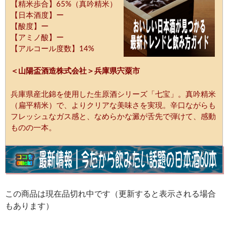
【精米歩合】65%（真吟精米）
【日本酒度】ー
【酸度】ー
【アミノ酸】ー
【アルコール度数】14%
＜山陽盃酒造株式会社＞兵庫県宍粟市
兵庫県産北錦を使用した生原酒シリーズ「七宝」。真吟精米
（扁平精米）で、よりクリアな美味さを実現。辛口ながらも
フレッシュなガス感と、なめらかな澱が舌先で弾けて、感動
ものの一本。
この商品は現在品切れ中です（更新すると表示される場合
もあります）