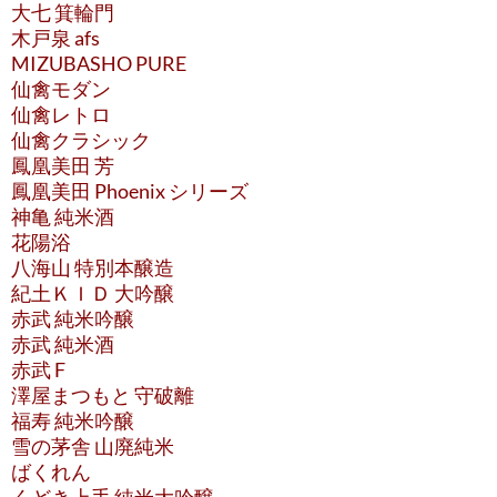
大七 箕輪門
木戸泉 afs
MIZUBASHO PURE
仙禽モダン
仙禽レトロ
仙禽クラシック
鳳凰美田 芳
鳳凰美田 Phoenix シリーズ
神亀 純米酒
花陽浴
八海山 特別本醸造
紀土ＫＩＤ 大吟醸
赤武 純米吟醸
赤武 純米酒
赤武 F
澤屋まつもと 守破離
福寿 純米吟醸
雪の茅舎 山廃純米
ばくれん