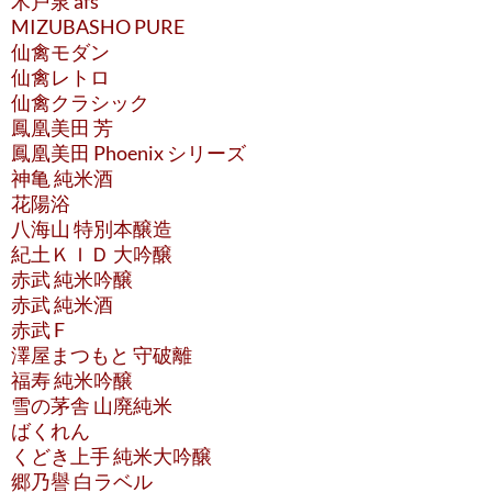
木戸泉 afs
MIZUBASHO PURE
仙禽モダン
仙禽レトロ
仙禽クラシック
鳳凰美田 芳
鳳凰美田 Phoenix シリーズ
神亀 純米酒
花陽浴
八海山 特別本醸造
紀土ＫＩＤ 大吟醸
赤武 純米吟醸
赤武 純米酒
赤武 F
澤屋まつもと 守破離
福寿 純米吟醸
雪の茅舎 山廃純米
ばくれん
くどき上手 純米大吟醸
郷乃譽 白ラベル