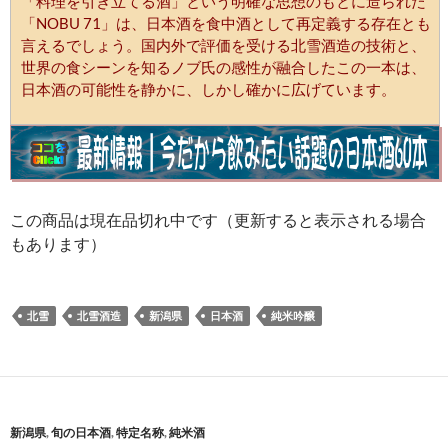
「料理を引き立てる酒」という明確な思想のもとに造られた
「NOBU 71」は、日本酒を食中酒として再定義する存在とも
言えるでしょう。国内外で評価を受ける北雪酒造の技術と、
世界の食シーンを知るノブ氏の感性が融合したこの一本は、
日本酒の可能性を静かに、しかし確かに広げています。
この商品は現在品切れ中です（更新すると表示される場合
もあります）
北雪
北雪酒造
新潟県
日本酒
純米吟醸
新潟県
,
旬の日本酒
,
特定名称
,
純米酒