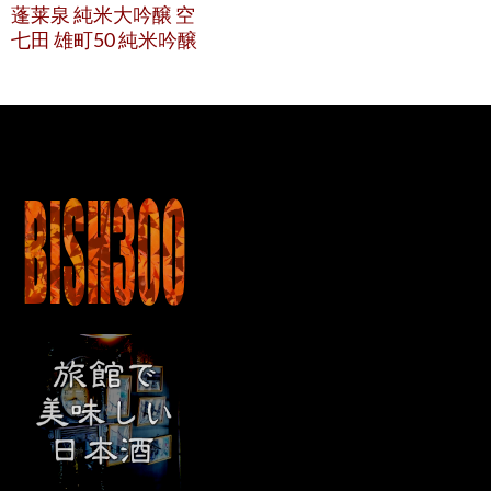
蓬莱泉 純米大吟醸 空
七田 雄町50 純米吟醸