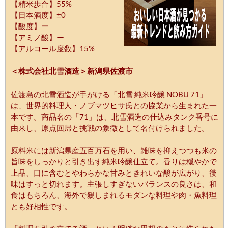
【精米歩合】55%
【日本酒度】±0
【酸度】ー
【アミノ酸】ー
【アルコール度数】15%
＜株式会社北雪酒造＞新潟県佐渡市
佐渡島の北雪酒造が手がける「北雪 純米吟醸 NOBU 71」
は、世界的料理人・ノブマツヒサ氏との協業から生まれた一
本です。商品名の「71」は、北雪酒造の仕込みタンク番号に
由来し、原点回帰と挑戦の象徴として名付けられました。
原料米には新潟県産五百万石を用い、雑味を抑えつつも米の
旨味をしっかりと引き出す純米吟醸仕立て。香りは穏やかで
上品、口に含むとやわらかな甘みときれいな酸が広がり、後
味はすっと切れます。主張しすぎないバランスの良さは、和
食はもちろん、海外で親しまれるモダンな料理や肉・魚料理
とも好相性です。