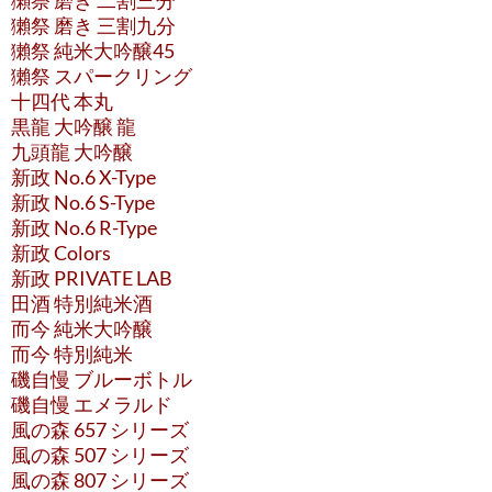
獺祭 磨き 二割三分
獺祭 磨き 三割九分
獺祭 純米大吟醸45
獺祭 スパークリング
十四代 本丸
黒龍 大吟醸 龍
九頭龍 大吟醸
新政 No.6 X-Type
新政 No.6 S-Type
新政 No.6 R-Type
新政 Colors
新政 PRIVATE LAB
田酒 特別純米酒
而今 純米大吟醸
而今 特別純米
磯自慢 ブルーボトル
磯自慢 エメラルド
風の森 657 シリーズ
風の森 507 シリーズ
風の森 807 シリーズ