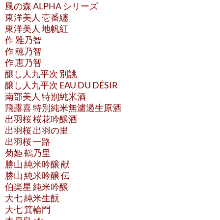
風の森 ALPHA シリーズ
東洋美人 壱番纏
東洋美人 地帆紅
作 雅乃智
作 穂乃智
作 恵乃智
醸し人九平次 別誂
醸し人九平次 EAU DU DÉSIR
南部美人 特別純米酒
飛露喜 特別純米無濾過生原酒
出羽桜 桜花吟醸酒
出羽桜 出羽の里
出羽桜 一路
菊姫 鶴乃里
勝山 純米吟醸 献
勝山 純米吟醸 伝
伯楽星 純米吟醸
大七 純米生酛
大七 箕輪門