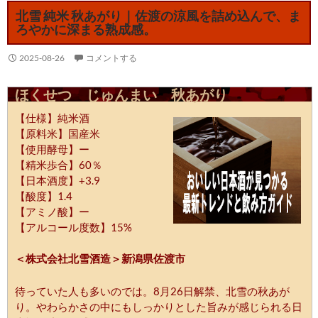
北雪 純米 秋あがり｜佐渡の涼風を詰め込んで、ま
ろやかに深まる熟成感。
2025-08-26
コメントする
ほくせつ じゅんまい 秋あがり
【仕様】純米酒
【原料米】国産米
【使用酵母】ー
【精米歩合】60％
【日本酒度】+3.9
【酸度】1.4
【アミノ酸】ー
【アルコール度数】15%
＜株式会社北雪酒造＞新潟県佐渡市
待っていた人も多いのでは。8月26日解禁、北雪の秋あが
り。やわらかさの中にもしっかりとした旨みが感じられる日