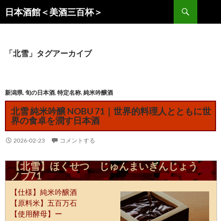
コ
検
日本酒館＜美酒三百杯＞
ン
索
テ
ン
ツ
「北雪」タグアーカイブ
へ
ス
キ
新潟県
,
旬の日本酒
,
特定名称
,
純米吟醸酒
ッ
北雪 純米吟醸 NOBU 71｜世界的料理人とともに世
プ
界の食卓を潤す日本酒
2026-02-23
コメントする
【北雪】ほくせつ じゅんまいぎんじょう
ノブ71
【仕様】純米吟醸酒
【原料米】五百万石
【使用酵母】ー