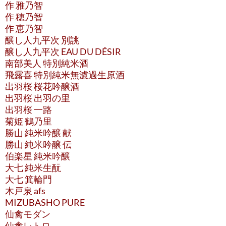
作 雅乃智
作 穂乃智
作 恵乃智
醸し人九平次 別誂
醸し人九平次 EAU DU DÉSIR
南部美人 特別純米酒
飛露喜 特別純米無濾過生原酒
出羽桜 桜花吟醸酒
出羽桜 出羽の里
出羽桜 一路
菊姫 鶴乃里
勝山 純米吟醸 献
勝山 純米吟醸 伝
伯楽星 純米吟醸
大七 純米生酛
大七 箕輪門
木戸泉 afs
MIZUBASHO PURE
仙禽モダン
仙禽レトロ