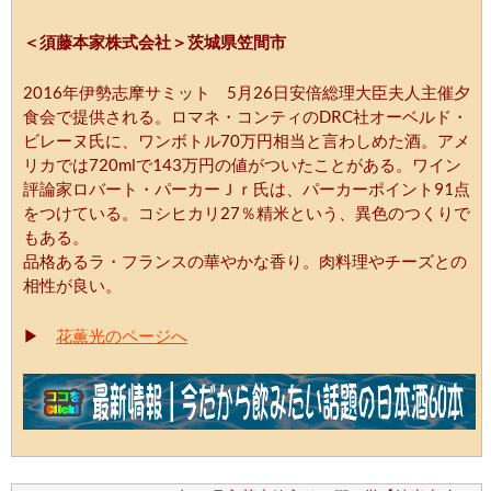
＜須藤本家株式会社＞茨城県笠間市
2016年伊勢志摩サミット 5月26日安倍総理大臣夫人主催夕
食会で提供される。ロマネ・コンティのDRC社オーベルド・
ビレーヌ氏に、ワンボトル70万円相当と言わしめた酒。アメ
リカでは720mlで143万円の値がついたことがある。ワイン
評論家ロバート・パーカーＪｒ氏は、パーカーポイント91点
をつけている。コシヒカリ27％精米という、異色のつくりで
もある。
品格あるラ・フランスの華やかな香り。肉料理やチーズとの
相性が良い。
▶
花薫光のページへ