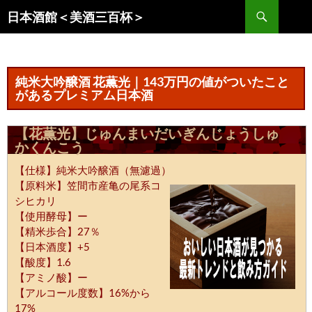
コ
検
日本酒館＜美酒三百杯＞
ン
索
テ
ン
ツ
純米大吟醸酒 花薫光｜143万円の値がついたこと
へ
があるプレミアム日本酒
ス
キ
【花薫光】じゅんまいだいぎんじょうしゅ
ッ
かくんこう
プ
【仕様】純米大吟醸酒（無濾過）
【原料米】笠間市産亀の尾系コ
シヒカリ
【使用酵母】ー
【精米歩合】27％
【日本酒度】+5
【酸度】1.6
【アミノ酸】ー
【アルコール度数】16%から
17%