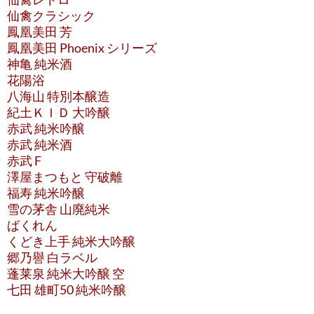
仙禽クラシック
鳳凰美田 芳
鳳凰美田 Phoenix シリーズ
神亀 純米酒
花陽浴
八海山 特別本醸造
紀土ＫＩＤ 大吟醸
赤武 純米吟醸
赤武 純米酒
赤武 F
澤屋まつもと 守破離
福寿 純米吟醸
雪の茅舎 山廃純米
ばくれん
くどき上手 純米大吟醸
郷乃譽 白ラベル
蓬莱泉 純米大吟醸 空
七田 雄町50 純米吟醸