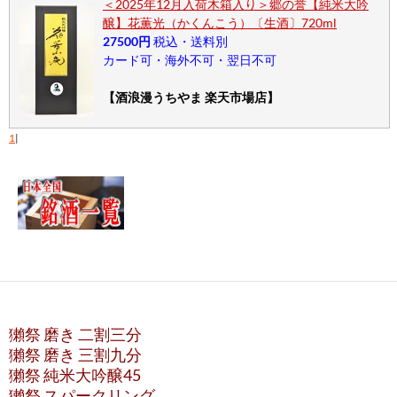
＜2025年12月入荷木箱入り＞郷の誉【純米大吟
醸】花薫光（かくんこう）〔生酒〕720ml
27500円
税込・送料別
カード可・海外不可・翌日不可
【酒浪漫うちやま 楽天市場店】
1
|
獺祭 磨き 二割三分
獺祭 磨き 三割九分
獺祭 純米大吟醸45
獺祭 スパークリング