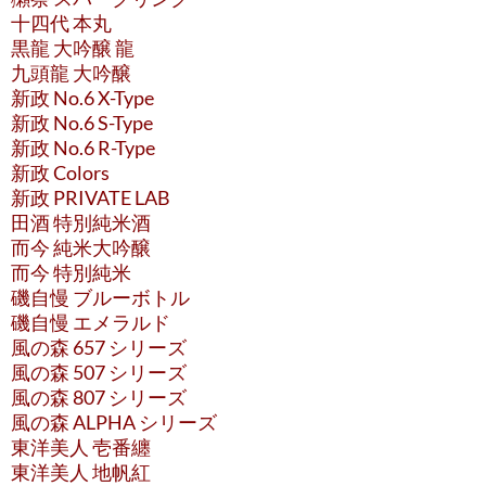
十四代 本丸
黒龍 大吟醸 龍
九頭龍 大吟醸
新政 No.6 X-Type
新政 No.6 S-Type
新政 No.6 R-Type
新政 Colors
新政 PRIVATE LAB
田酒 特別純米酒
而今 純米大吟醸
而今 特別純米
磯自慢 ブルーボトル
磯自慢 エメラルド
風の森 657 シリーズ
風の森 507 シリーズ
風の森 807 シリーズ
風の森 ALPHA シリーズ
東洋美人 壱番纏
東洋美人 地帆紅