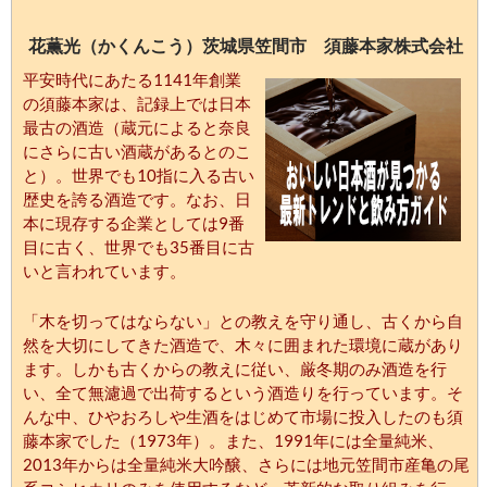
花薫光（かくんこう）茨城県笠間市 須藤本家株式会社
平安時代にあたる1141年創業
の須藤本家は、記録上では日本
最古の酒造（蔵元によると奈良
にさらに古い酒蔵があるとのこ
と）。世界でも10指に入る古い
歴史を誇る酒造です。なお、日
本に現存する企業としては9番
目に古く、世界でも35番目に古
いと言われています。
「木を切ってはならない」との教えを守り通し、古くから自
然を大切にしてきた酒造で、木々に囲まれた環境に蔵があり
ます。しかも古くからの教えに従い、厳冬期のみ酒造を行
い、全て無濾過で出荷するという酒造りを行っています。そ
んな中、ひやおろしや生酒をはじめて市場に投入したのも須
藤本家でした（1973年）。また、1991年には全量純米、
2013年からは全量純米大吟醸、さらには地元笠間市産亀の尾