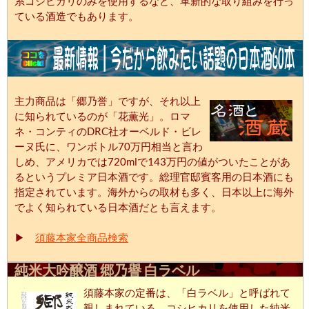
系コシヒカリのみを使用するなど、革新的な取り組みを行っ
ている酒造でもあります。
主力商品は「郷乃誉」ですが、それ以上
に知られているのが「花薫光」。ロマ
ネ・コンティのDRC社オーベルド・ビレ
ーヌ氏に、ワンボトル70万円相当と言わ
しめ、アメリカでは720mlで143万円の値がついたことがあ
るというプレミア日本酒です。総理官邸賓客用の日本酒にも
指定されています。海外からの取材も多く、日本以上に海外
でよく知られている日本酒だとも言えます。
▶
須藤本家全商品検索
純米大吟醸酒 郷乃譽 白ラベル
須藤本家の定番は、「白ラベル」と呼ばれて
親しまれている。コシヒカリを使用した純米