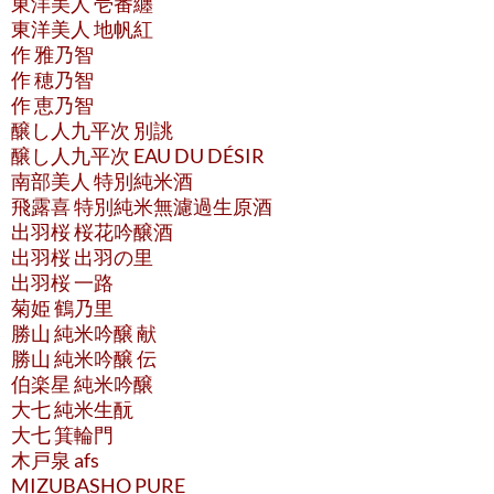
東洋美人 壱番纏
東洋美人 地帆紅
作 雅乃智
作 穂乃智
作 恵乃智
醸し人九平次 別誂
醸し人九平次 EAU DU DÉSIR
南部美人 特別純米酒
飛露喜 特別純米無濾過生原酒
出羽桜 桜花吟醸酒
出羽桜 出羽の里
出羽桜 一路
菊姫 鶴乃里
勝山 純米吟醸 献
勝山 純米吟醸 伝
伯楽星 純米吟醸
大七 純米生酛
大七 箕輪門
木戸泉 afs
MIZUBASHO PURE