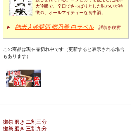
大吟醸で、辛口でさっぱりとした味わいが特
徴の、オールマイティーな食中酒。
純米大吟醸酒 郷乃譽 白ラベル
▶
詳細を検索
この商品は現在品切れ中です（更新すると表示される場合
もあります）
獺祭 磨き 二割三分
獺祭 磨き 三割九分