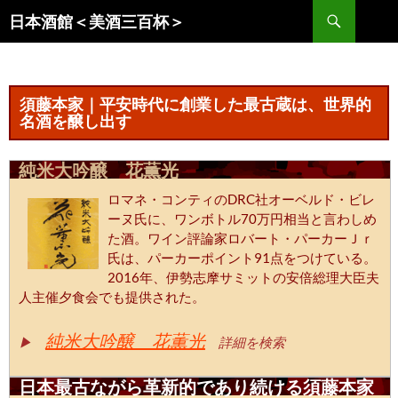
コ
検
日本酒館＜美酒三百杯＞
ン
索
テ
ン
ツ
須藤本家｜平安時代に創業した最古蔵は、世界的
へ
名酒を醸し出す
ス
キ
純米大吟醸 花薫光
ッ
ロマネ・コンティのDRC社オーベルド・ビレ
プ
ーヌ氏に、ワンボトル70万円相当と言わしめ
た酒。ワイン評論家ロバート・パーカーＪｒ
氏は、パーカーポイント91点をつけている。
2016年、伊勢志摩サミットの安倍総理大臣夫
人主催夕食会でも提供された。
純米大吟醸 花薫光
▶
詳細を検索
日本最古ながら革新的であり続ける須藤本家