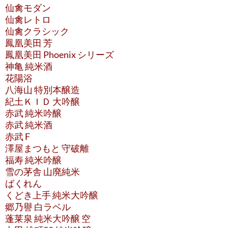
仙禽モダン
仙禽レトロ
仙禽クラシック
鳳凰美田 芳
鳳凰美田 Phoenix シリーズ
神亀 純米酒
花陽浴
八海山 特別本醸造
紀土ＫＩＤ 大吟醸
赤武 純米吟醸
赤武 純米酒
赤武 F
澤屋まつもと 守破離
福寿 純米吟醸
雪の茅舎 山廃純米
ばくれん
くどき上手 純米大吟醸
郷乃譽 白ラベル
蓬莱泉 純米大吟醸 空