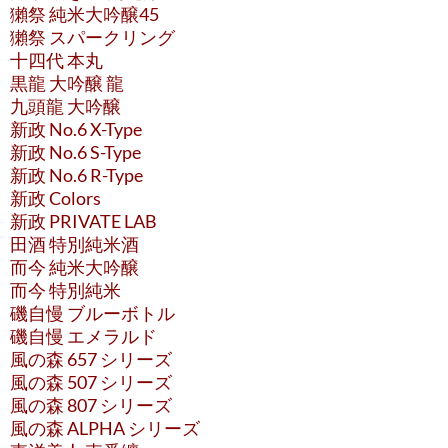
獺祭 純米大吟醸45
獺祭 スパークリング
十四代 本丸
黒龍 大吟醸 龍
九頭龍 大吟醸
新政 No.6 X-Type
新政 No.6 S-Type
新政 No.6 R-Type
新政 Colors
新政 PRIVATE LAB
田酒 特別純米酒
而今 純米大吟醸
而今 特別純米
磯自慢 ブルーボトル
磯自慢 エメラルド
風の森 657 シリーズ
風の森 507 シリーズ
風の森 807 シリーズ
風の森 ALPHA シリーズ