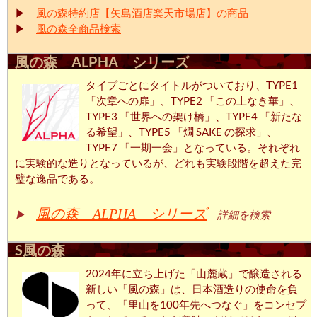
▶
風の森特約店【矢島酒店楽天市場店】の商品
▶
風の森全商品検索
風の森 ALPHA シリーズ
タイプごとにタイトルがついており、TYPE1
「次章への扉」、TYPE2 「この上なき華」、
TYPE3 「世界への架け橋」、TYPE4 「新たな
る希望」、TYPE5 「燗 SAKE の探求」、
TYPE7 「一期一会」となっている。それぞれ
に実験的な造りとなっているが、どれも実験段階を超えた完
璧な逸品である。
風の森 ALPHA シリーズ
▶
詳細を検索
S風の森
2024年に立ち上げた「山麓蔵」で醸造される
新しい「風の森」は、日本酒造りの使命を負
って、「里山を100年先へつなぐ」をコンセプ