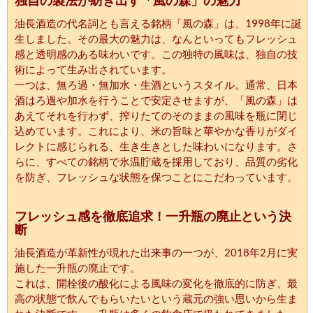
油長酒造の代名詞とも言える銘柄「風の森」は、1998年に誕
生しました。その最大の魅力は、なんといってもフレッシュ
感と透明感のある味わいです。この独特の風味は、独自の技
術によって生み出されています。
一つは、無ろ過・無加水・生酒というスタイル。通常、日本
酒はろ過や加水を行うことで安定させますが、「風の森」は
あえてそれを行わず、搾りたてのそのままの風味を瓶に閉じ
込めています。これにより、米の旨味と華やかな香りがダイ
レクトに感じられる、生き生きとした味わいになります。さ
らに、すべての銘柄で氷温貯蔵を採用しており、品質の劣化
を防ぎ、フレッシュな状態を保つことにこだわっています。
フレッシュ感を徹底追求！一升瓶の廃止という決
断
油長酒造が革新性が現れた出来事の一つが、2018年2月に実
施した一升瓶の廃止です。
これは、開栓後の酸化による風味の変化を徹底的に防ぎ、最
高の状態で飲んでもらいたいという蔵元の強い思いから生ま