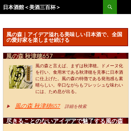
コ
検
日本酒館＜美酒三百杯＞
ン
索
テ
ン
ツ
風の森｜アイデア溢れる美味しい日本酒で、全国
へ
の愛好家を楽しませ続ける
ス
キ
風の森 秋津穂657
ッ
風の森と言えば、まずは秋津穂。ドメーヌ化
プ
を行い、食用米である秋津穂を見事に日本酒
に仕上げた。風の森の特徴である発泡感も素
晴らしい。辛口ながらもフレッシュな味わい
には、ため息が出る。
風の森 秋津穂657
▶
詳細を検索
尽きることのないアイデアで魅了する風の森