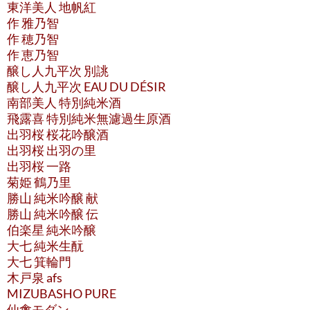
東洋美人 地帆紅
作 雅乃智
作 穂乃智
作 恵乃智
醸し人九平次 別誂
醸し人九平次 EAU DU DÉSIR
南部美人 特別純米酒
飛露喜 特別純米無濾過生原酒
出羽桜 桜花吟醸酒
出羽桜 出羽の里
出羽桜 一路
菊姫 鶴乃里
勝山 純米吟醸 献
勝山 純米吟醸 伝
伯楽星 純米吟醸
大七 純米生酛
大七 箕輪門
木戸泉 afs
MIZUBASHO PURE
仙禽モダン