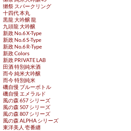
獺祭 スパークリング
十四代 本丸
黒龍 大吟醸 龍
九頭龍 大吟醸
新政 No.6 X-Type
新政 No.6 S-Type
新政 No.6 R-Type
新政 Colors
新政 PRIVATE LAB
田酒 特別純米酒
而今 純米大吟醸
而今 特別純米
磯自慢 ブルーボトル
磯自慢 エメラルド
風の森 657 シリーズ
風の森 507 シリーズ
風の森 807 シリーズ
風の森 ALPHA シリーズ
東洋美人 壱番纏