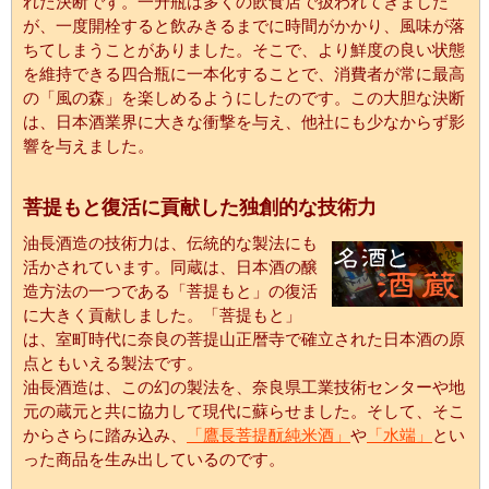
れた決断です。一升瓶は多くの飲食店で扱われてきました
が、一度開栓すると飲みきるまでに時間がかかり、風味が落
ちてしまうことがありました。そこで、より鮮度の良い状態
を維持できる四合瓶に一本化することで、消費者が常に最高
の「風の森」を楽しめるようにしたのです。この大胆な決断
は、日本酒業界に大きな衝撃を与え、他社にも少なからず影
響を与えました。
菩提もと復活に貢献した独創的な技術力
油長酒造の技術力は、伝統的な製法にも
活かされています。同蔵は、日本酒の醸
造方法の一つである「菩提もと」の復活
に大きく貢献しました。「菩提もと」
は、室町時代に奈良の菩提山正暦寺で確立された日本酒の原
点ともいえる製法です。
油長酒造は、この幻の製法を、奈良県工業技術センターや地
元の蔵元と共に協力して現代に蘇らせました。そして、そこ
からさらに踏み込み、
「鷹長菩提酛純米酒」
や
「水端」
とい
った商品を生み出しているのです。