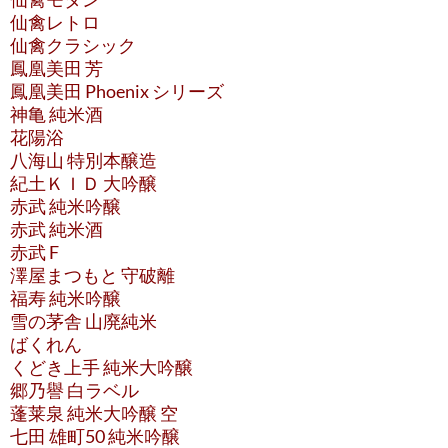
仙禽レトロ
仙禽クラシック
鳳凰美田 芳
鳳凰美田 Phoenix シリーズ
神亀 純米酒
花陽浴
八海山 特別本醸造
紀土ＫＩＤ 大吟醸
赤武 純米吟醸
赤武 純米酒
赤武 F
澤屋まつもと 守破離
福寿 純米吟醸
雪の茅舎 山廃純米
ばくれん
くどき上手 純米大吟醸
郷乃譽 白ラベル
蓬莱泉 純米大吟醸 空
七田 雄町50 純米吟醸