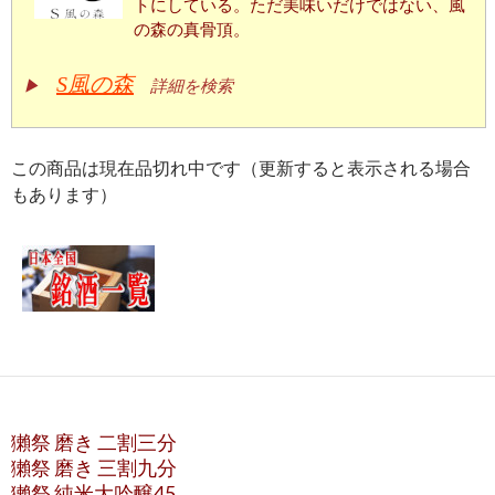
トにしている。ただ美味いだけではない、風
の森の真骨頂。
S風の森
▶
詳細を検索
この商品は現在品切れ中です（更新すると表示される場合
もあります）
獺祭 磨き 二割三分
獺祭 磨き 三割九分
獺祭 純米大吟醸45