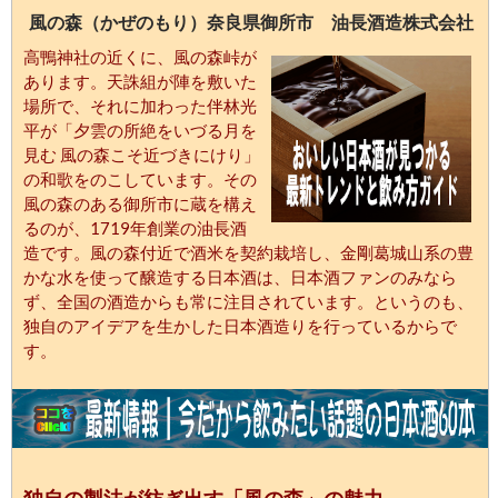
風の森（かぜのもり）奈良県御所市 油長酒造株式会社
高鴨神社の近くに、風の森峠が
あります。天誅組が陣を敷いた
場所で、それに加わった伴林光
平が「夕雲の所絶をいづる月を
見む 風の森こそ近づきにけり」
の和歌をのこしています。その
風の森のある御所市に蔵を構え
るのが、1719年創業の油長酒
造です。風の森付近で酒米を契約栽培し、金剛葛城山系の豊
かな水を使って醸造する日本酒は、日本酒ファンのみなら
ず、全国の酒造からも常に注目されています。というのも、
独自のアイデアを生かした日本酒造りを行っているからで
す。
独自の製法が紡ぎ出す「風の森」の魅力