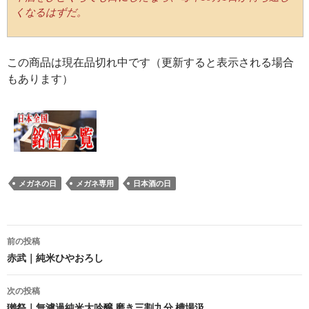
くなるはずだ。
この商品は現在品切れ中です（更新すると表示される場合
もあります）
メガネの日
メガネ専用
日本酒の日
投
前の投稿
稿
赤武｜純米ひやおろし
ナ
次の投稿
ビ
獺祭｜無濾過純米大吟醸 磨き三割九分 槽場汲