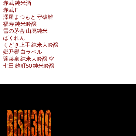
赤武 純米酒
赤武 F
澤屋まつもと 守破離
福寿 純米吟醸
雪の茅舎 山廃純米
ばくれん
くどき上手 純米大吟醸
郷乃譽 白ラベル
蓬莱泉 純米大吟醸 空
七田 雄町50 純米吟醸