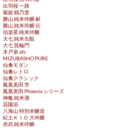
出羽桜 一路
菊姫 鶴乃里
勝山 純米吟醸 献
勝山 純米吟醸 伝
伯楽星 純米吟醸
大七 純米生酛
大七 箕輪門
木戸泉 afs
MIZUBASHO PURE
仙禽モダン
仙禽レトロ
仙禽クラシック
鳳凰美田 芳
鳳凰美田 Phoenix シリーズ
神亀 純米酒
花陽浴
八海山 特別本醸造
紀土ＫＩＤ 大吟醸
赤武 純米吟醸