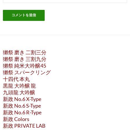
獺祭 磨き 二割三分
獺祭 磨き 三割九分
獺祭 純米大吟醸45
獺祭 スパークリング
十四代 本丸
黒龍 大吟醸 龍
九頭龍 大吟醸
新政 No.6 X-Type
新政 No.6 S-Type
新政 No.6 R-Type
新政 Colors
新政 PRIVATE LAB