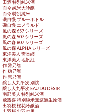
田酒 特別純米酒
而今 純米大吟醸
而今 特別純米
磯自慢 ブルーボトル
磯自慢 エメラルド
風の森 657 シリーズ
風の森 507 シリーズ
風の森 807 シリーズ
風の森 ALPHA シリーズ
東洋美人 壱番纏
東洋美人 地帆紅
作 雅乃智
作 穂乃智
作 恵乃智
醸し人九平次 別誂
醸し人九平次 EAU DU DÉSIR
南部美人 特別純米酒
飛露喜 特別純米無濾過生原酒
出羽桜 桜花吟醸酒
出羽桜 出羽の里