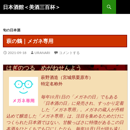
コ
検
日本酒館＜美酒三百杯＞
ン
索
テ
ン
旬の日本酒
ツ
へ
萩の鶴｜メガネ専用
ス
キ
2021-09-18
URANARI
コメントする
ッ
プ
はぎのつる めがねせんよう
萩野酒造（宮城県栗原市）
特定名称外
毎年10月1日の「メガネの日」でもある
「日本酒の日」に発売され、すっかり定着
した「メガネ専用」。メガネの蔵人が丹精
込めて醸造した「メガネ専用」は、注目を集めるためだけに
つくられた日本酒ではない。甘酸っぱさに特徴があるこの日
本酒をひとくちでも口にしたなら、毎年10月1日が待ち遠し