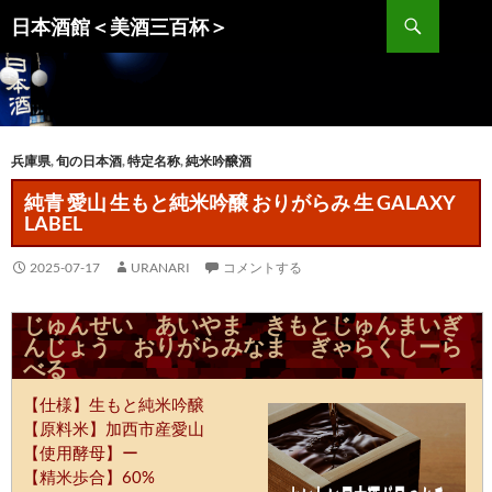
コ
検
日本酒館＜美酒三百杯＞
ン
索
テ
ン
ツ
へ
兵庫県
,
旬の日本酒
,
特定名称
,
純米吟醸酒
ス
キ
純青 愛山 生もと純米吟醸 おりがらみ 生 GALAXY
LABEL
ッ
プ
2025-07-17
URANARI
コメントする
じゅんせい あいやま きもとじゅんまいぎ
んじょう おりがらみなま ぎゃらくしーら
べる
【仕様】生もと純米吟醸
【原料米】加西市産愛山
【使用酵母】ー
【精米歩合】60%