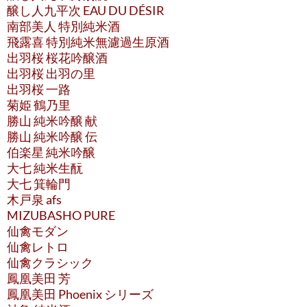
醸し人九平次 EAU DU DÉSIR
南部美人 特別純米酒
飛露喜 特別純米無濾過生原酒
出羽桜 桜花吟醸酒
出羽桜 出羽の里
出羽桜 一路
菊姫 鶴乃里
勝山 純米吟醸 献
勝山 純米吟醸 伝
伯楽星 純米吟醸
大七 純米生酛
大七 箕輪門
木戸泉 afs
MIZUBASHO PURE
仙禽モダン
仙禽レトロ
仙禽クラシック
鳳凰美田 芳
鳳凰美田 Phoenix シリーズ