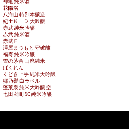
神亀 純米酒
花陽浴
八海山 特別本醸造
紀土ＫＩＤ 大吟醸
赤武 純米吟醸
赤武 純米酒
赤武 F
澤屋まつもと 守破離
福寿 純米吟醸
雪の茅舎 山廃純米
ばくれん
くどき上手 純米大吟醸
郷乃譽 白ラベル
蓬莱泉 純米大吟醸 空
七田 雄町50 純米吟醸