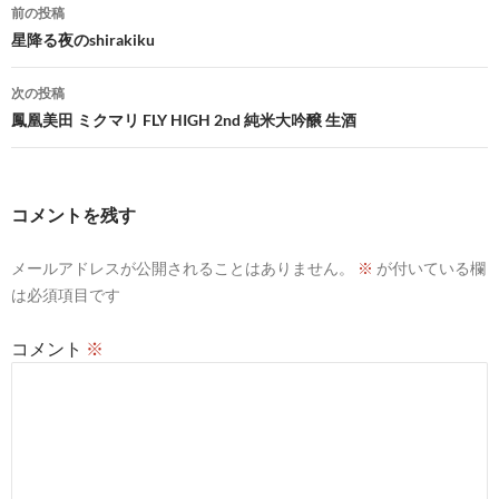
投
前の投稿
稿
星降る夜のshirakiku
ナ
次の投稿
ビ
鳳凰美田 ミクマリ FLY HIGH 2nd 純米大吟醸 生酒
ゲ
ー
コメントを残す
シ
メールアドレスが公開されることはありません。
※
が付いている欄
ョ
は必須項目です
ン
コメント
※