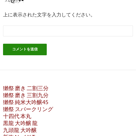
上に表示された文字を入力してください。
獺祭 磨き 二割三分
獺祭 磨き 三割九分
獺祭 純米大吟醸45
獺祭 スパークリング
十四代 本丸
黒龍 大吟醸 龍
九頭龍 大吟醸