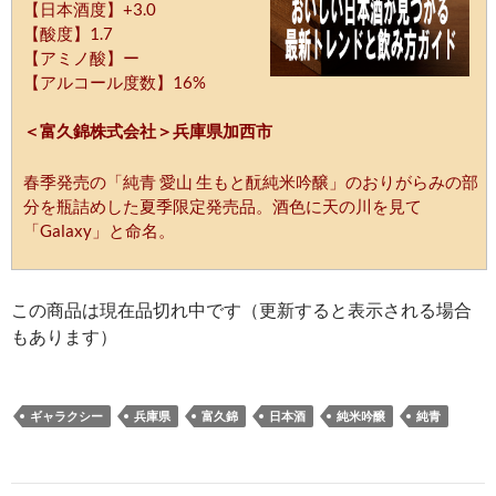
【日本酒度】+3.0
【酸度】1.7
【アミノ酸】ー
【アルコール度数】16%
＜富久錦株式会社＞兵庫県加西市
春季発売の「純青 愛山 生もと酛純米吟醸」のおりがらみの部
分を瓶詰めした夏季限定発売品。酒色に天の川を見て
「Galaxy」と命名。
この商品は現在品切れ中です（更新すると表示される場合
もあります）
ギャラクシー
兵庫県
富久錦
日本酒
純米吟醸
純青