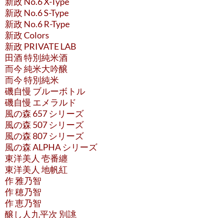
新政 No.6 X-Type
新政 No.6 S-Type
新政 No.6 R-Type
新政 Colors
新政 PRIVATE LAB
田酒 特別純米酒
而今 純米大吟醸
而今 特別純米
磯自慢 ブルーボトル
磯自慢 エメラルド
風の森 657 シリーズ
風の森 507 シリーズ
風の森 807 シリーズ
風の森 ALPHA シリーズ
東洋美人 壱番纏
東洋美人 地帆紅
作 雅乃智
作 穂乃智
作 恵乃智
醸し人九平次 別誂