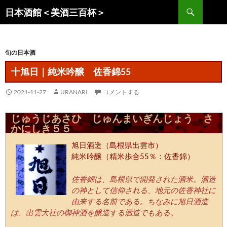
コ
検
日本酒館＜美酒三百杯＞
ン
索
テ
ン
旬の日本酒
ツ
へ
十旭日｜純米吟醸 佐香錦55
ス
キ
2021-11-27
URANARI
コメントする
ッ
プ
じゅうじあさひ じゅんまいぎんじょう さ
かにしき５５
旭日酒造（島根県出雲市）
純米吟醸（精米歩合55％：佐香錦）
佐香錦は、島根県で開発された酒米。酒造
の神として信仰される、地元の佐香神社に
由来する名前である。ちなみに旭日酒造
は、出雲大社の御神酒を醸造する酒造でもある。