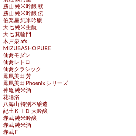
勝山 純米吟醸 献
勝山 純米吟醸 伝
伯楽星 純米吟醸
大七 純米生酛
大七 箕輪門
木戸泉 afs
MIZUBASHO PURE
仙禽モダン
仙禽レトロ
仙禽クラシック
鳳凰美田 芳
鳳凰美田 Phoenix シリーズ
神亀 純米酒
花陽浴
八海山 特別本醸造
紀土ＫＩＤ 大吟醸
赤武 純米吟醸
赤武 純米酒
赤武 F