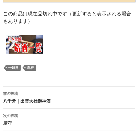
この商品は現在品切れ中です（更新すると表示される場合
もあります）
十旭日
島根
投
前の投稿
稿
八千矛｜出雲大社御神酒
ナ
次の投稿
ビ
屋守
ゲ