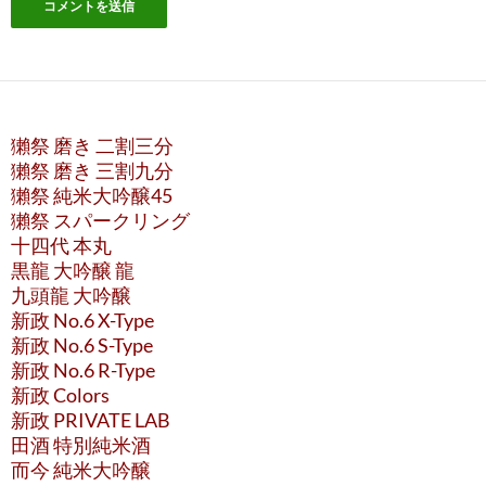
獺祭 磨き 二割三分
獺祭 磨き 三割九分
獺祭 純米大吟醸45
獺祭 スパークリング
十四代 本丸
黒龍 大吟醸 龍
九頭龍 大吟醸
新政 No.6 X-Type
新政 No.6 S-Type
新政 No.6 R-Type
新政 Colors
新政 PRIVATE LAB
田酒 特別純米酒
而今 純米大吟醸