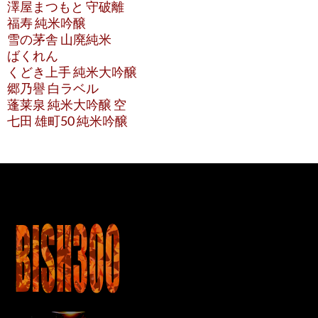
澤屋まつもと 守破離
福寿 純米吟醸
雪の茅舎 山廃純米
ばくれん
くどき上手 純米大吟醸
郷乃譽 白ラベル
蓬莱泉 純米大吟醸 空
七田 雄町50 純米吟醸