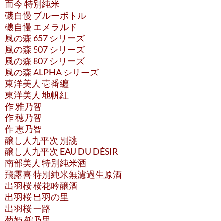
而今 特別純米
磯自慢 ブルーボトル
磯自慢 エメラルド
風の森 657 シリーズ
風の森 507 シリーズ
風の森 807 シリーズ
風の森 ALPHA シリーズ
東洋美人 壱番纏
東洋美人 地帆紅
作 雅乃智
作 穂乃智
作 恵乃智
醸し人九平次 別誂
醸し人九平次 EAU DU DÉSIR
南部美人 特別純米酒
飛露喜 特別純米無濾過生原酒
出羽桜 桜花吟醸酒
出羽桜 出羽の里
出羽桜 一路
菊姫 鶴乃里