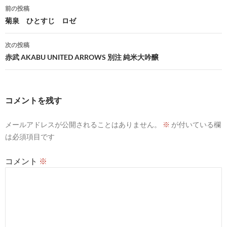
投
前の投稿
稿
菊泉 ひとすじ ロゼ
ナ
次の投稿
ビ
赤武 AKABU UNITED ARROWS 別注 純米大吟醸
ゲ
ー
コメントを残す
シ
メールアドレスが公開されることはありません。
※
が付いている欄
ョ
は必須項目です
ン
コメント
※