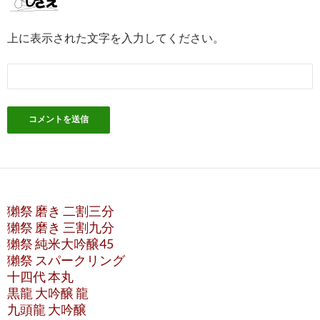
上に表示された文字を入力してください。
獺祭 磨き 二割三分
獺祭 磨き 三割九分
獺祭 純米大吟醸45
獺祭 スパークリング
十四代 本丸
黒龍 大吟醸 龍
九頭龍 大吟醸