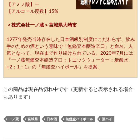
【アミノ酸】ー
【アルコール度数】15%
＜株式会社一ノ蔵＞宮城県大崎市
1977年発売当時存在した日本酒級別制度にこだわらず、飲み
手のための酒という意味で「無鑑査本醸造辛口」と命名。人
気となって、現在まで作り続けられている。2020年7月には
『一ノ蔵無鑑査本醸造辛口：トニックウォーター：炭酸水
=2：1：1』の「無鑑査ハイボール」を提案。
この商品は現在品切れ中です（更新すると表示される場合
もあります）
一ノ蔵
宮城県
日本酒
無鑑査ハイボール
酒ハイ