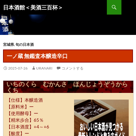
コ
検
日本酒館＜美酒三百杯＞
ン
索
テ
ン
ツ
へ
宮城県
,
旬の日本酒
ス
キ
一ノ蔵 無鑑査本醸造辛口
ッ
2025-07-26
URANARI
コメントする
プ
いちのくら むかんさ ほんじょうぞうから
くち
【仕様】本醸造酒
【原料米】ー
【使用酵母】ー
【精米歩合】65％
【日本酒度】+4～+6
【酸度】ー