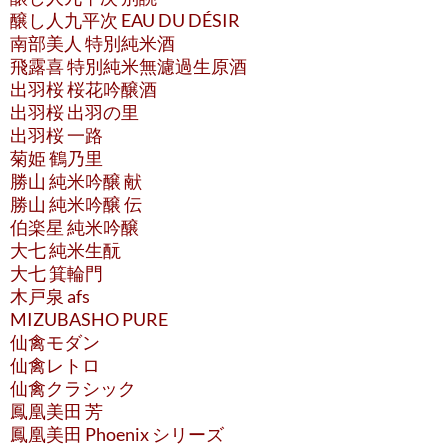
醸し人九平次 EAU DU DÉSIR
南部美人 特別純米酒
飛露喜 特別純米無濾過生原酒
出羽桜 桜花吟醸酒
出羽桜 出羽の里
出羽桜 一路
菊姫 鶴乃里
勝山 純米吟醸 献
勝山 純米吟醸 伝
伯楽星 純米吟醸
大七 純米生酛
大七 箕輪門
木戸泉 afs
MIZUBASHO PURE
仙禽モダン
仙禽レトロ
仙禽クラシック
鳳凰美田 芳
鳳凰美田 Phoenix シリーズ