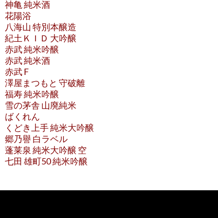
神亀 純米酒
花陽浴
八海山 特別本醸造
紀土ＫＩＤ 大吟醸
赤武 純米吟醸
赤武 純米酒
赤武 F
澤屋まつもと 守破離
福寿 純米吟醸
雪の茅舎 山廃純米
ばくれん
くどき上手 純米大吟醸
郷乃譽 白ラベル
蓬莱泉 純米大吟醸 空
七田 雄町50 純米吟醸