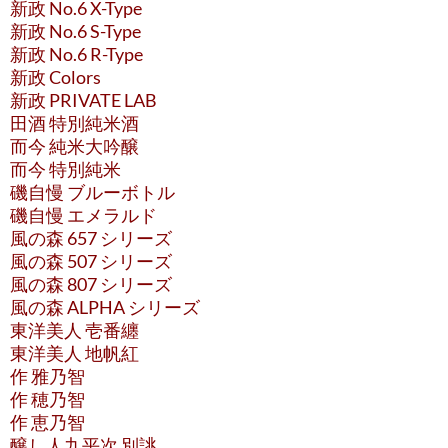
新政 No.6 X-Type
新政 No.6 S-Type
新政 No.6 R-Type
新政 Colors
新政 PRIVATE LAB
田酒 特別純米酒
而今 純米大吟醸
而今 特別純米
磯自慢 ブルーボトル
磯自慢 エメラルド
風の森 657 シリーズ
風の森 507 シリーズ
風の森 807 シリーズ
風の森 ALPHA シリーズ
東洋美人 壱番纏
東洋美人 地帆紅
作 雅乃智
作 穂乃智
作 恵乃智
醸し人九平次 別誂