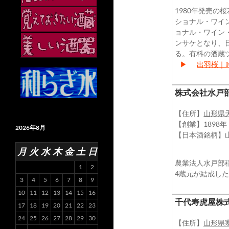
1980年発売
ショナル・ワイ
ョナル・ワイン
ンサケとなり、
る。有料の酒蔵
▶
出羽桜｜
​株式会社水戸
【住所】
山形県
【創業】1898年
2026年8月
【日本酒銘柄】
月
火
水
木
金
土
日
農業法人水戸部
1
2
4蔵元が結成し
3
4
5
6
7
8
9
10
11
12
13
14
15
16
​千代寿虎屋株
17
18
19
20
21
22
23
24
25
26
27
28
29
30
【住所】
山形県