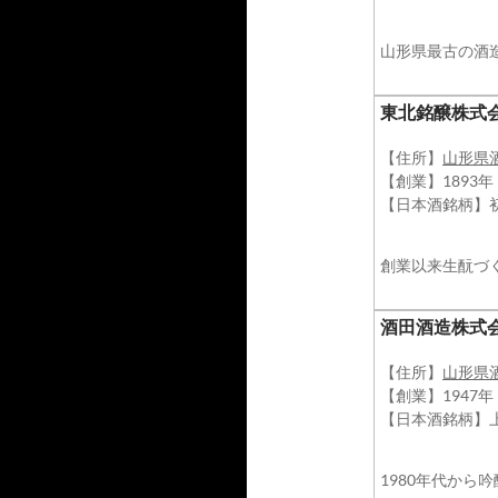
山形県最古の酒
東北銘醸株式
【住所】
山形県
【創業】1893年
【日本酒銘柄】
創業以来生酛づ
酒田酒造株式
【住所】
山形県
【創業】1947年
【日本酒銘柄】
1980年代から