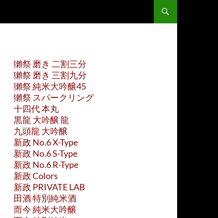
獺祭 磨き 二割三分
獺祭 磨き 三割九分
獺祭 純米大吟醸45
獺祭 スパークリング
十四代 本丸
黒龍 大吟醸 龍
九頭龍 大吟醸
新政 No.6 X-Type
新政 No.6 S-Type
新政 No.6 R-Type
新政 Colors
新政 PRIVATE LAB
田酒 特別純米酒
而今 純米大吟醸