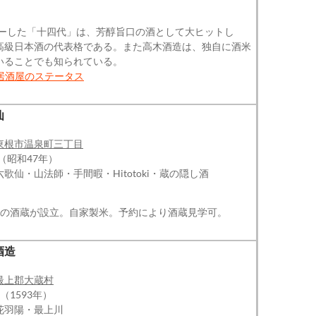
ビューした「十四代」は、芳醇旨口の酒として大ヒットし
高級日本酒の代表格である。また高木酒造は、独自に酒米
いることでも知られている。
居酒屋のステータス
仙
東根市温泉町三丁目
（昭和47年）
歌仙・山法師・手間暇・Hitotoki・蔵の隠し酒
つの酒蔵が設立。自家製米。予約により酒蔵見学可。
酒造
最上郡大蔵村
（1593年）
花羽陽・最上川