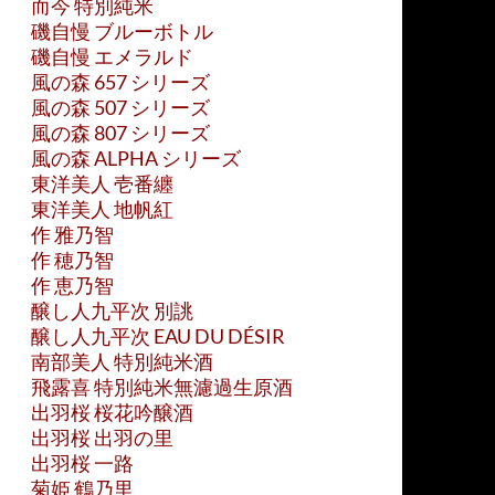
而今 特別純米
磯自慢 ブルーボトル
磯自慢 エメラルド
風の森 657 シリーズ
風の森 507 シリーズ
風の森 807 シリーズ
風の森 ALPHA シリーズ
東洋美人 壱番纏
東洋美人 地帆紅
作 雅乃智
作 穂乃智
作 恵乃智
醸し人九平次 別誂
醸し人九平次 EAU DU DÉSIR
南部美人 特別純米酒
飛露喜 特別純米無濾過生原酒
出羽桜 桜花吟醸酒
出羽桜 出羽の里
出羽桜 一路
菊姫 鶴乃里