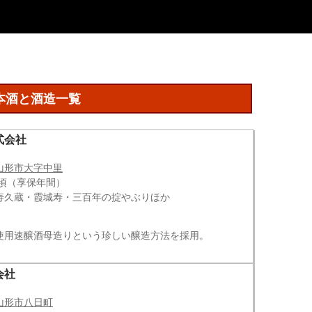
本酒と酒造一覧
式会社
山形市大字中里
年頃（享保年間）
寿久蔵・霞城寿・三百年の掟やぶりほか
使用速醸酒母造りという珍しい醸造方法を採用。
会社
山形市八日町