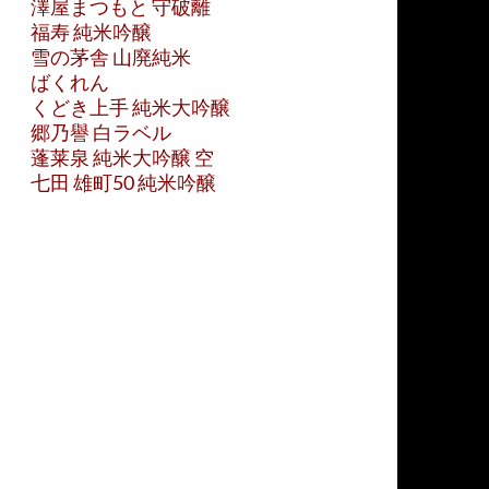
澤屋まつもと 守破離
福寿 純米吟醸
雪の茅舎 山廃純米
ばくれん
くどき上手 純米大吟醸
郷乃譽 白ラベル
蓬莱泉 純米大吟醸 空
七田 雄町50 純米吟醸