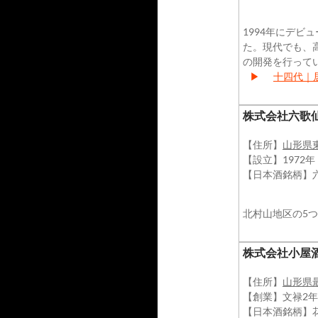
1994年にデ
た。現代でも、
の開発を行って
▶
十四代｜
​株式会社六歌
【住所】
山形県
【設立】1972年
【日本酒銘柄】六
北村山地区の5
​株式会社小屋
【住所】
山形県
【創業】文禄2年
【日本酒銘柄】