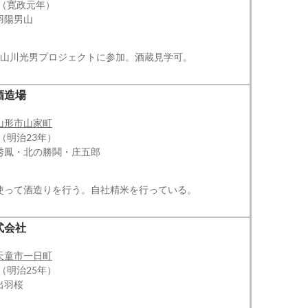
年（寛政元年）
羽陽男山
た山川光男プロジェクトに参加。酒蔵見学可。
酒造場
山形市山家町
（明治23年）
秀鳳・北の勝鬨・庄五郎
使って酒造りを行う。自社精米を行っている。
式会社
天童市一日町
（明治25年）
出羽桜