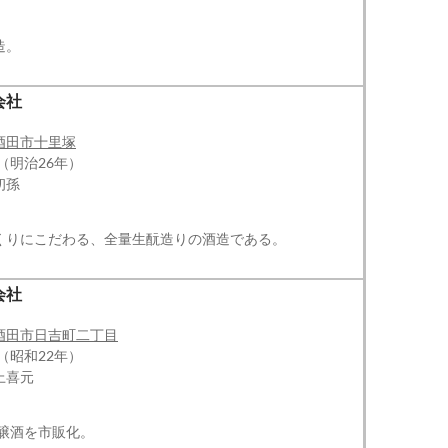
造。
会社
酒田市十里塚
（明治26年）
初孫
くりにこだわる、全量生酛造りの酒造である。
会社
酒田市日吉町二丁目
（昭和22年）
上喜元
吟醸酒を市販化。