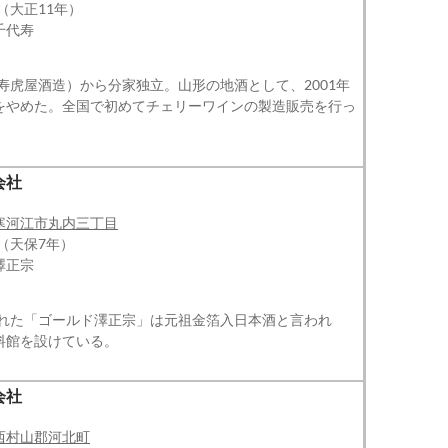
（大正11年）
千代寿
（寿虎屋酒造）から分家独立。山形の地酒として、2001年
をやめた。全国で初めてチェリーワインの製造販売を行っ
。
会社
寒河江市丸内三丁目
年（天保7年）
澤正宗
売された「ゴールド澤正宗」は元祖金箔入日本酒と言われ
料館を設けている。
会社
西村山郡河北町