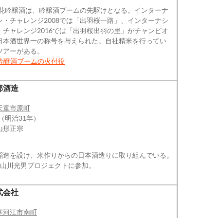
の桜花吟醸酒は、吟醸酒ブームの先駆けとなる。インターナ
ン・チャレンジ2008では「出羽桜一路」、インターナシ
・チャレンジ2016では「出羽桜出羽の里」がチャンピオ
日本酒世界一の称号を与えられた。自社精米を行ってい
ツアーがある。
吟醸酒ブームの火付役
部酒造
天童市原町
（明治31年）
山形正宗
稲造を設け、米作りからの日本酒造りに取り組んでいる。
た山川光男プロジェクトに参加。
式会社
寒河江市南町