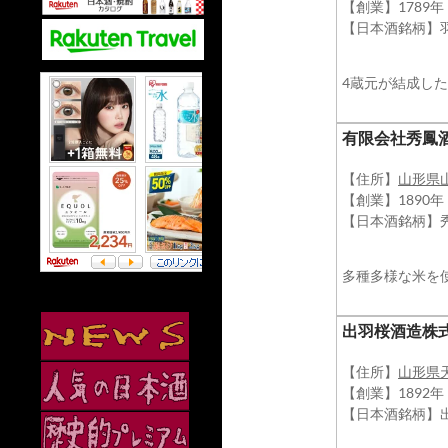
【創業】1789
【日本酒銘柄】
4蔵元が結成し
​有限会社秀鳳
【住所】
山形県
【創業】1890年
【日本酒銘柄】
多種多様な米を
​出羽桜酒造株
【住所】
山形県
【創業】1892年
【日本酒銘柄】