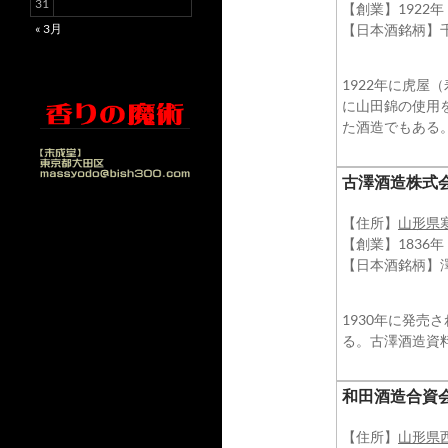
31
【創業】1922年
【日本酒銘柄】
« 3月
1922年に虎屋
に山田錦の使用
た酒造でもある
​古澤酒造株式
【住所】
山形県
【創業】1836
【日本酒銘柄】
1930年に発
る。古澤酒造資
​和田酒造合資
【住所】
山形県