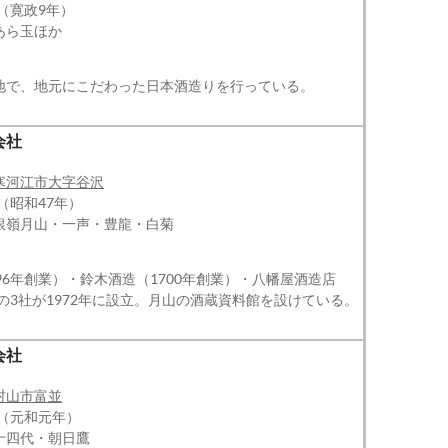
年（寛政9年）
あら玉ほか
地で、地元にこだわった日本酒造りを行っている。
会社
寒河江市大字谷沢
（昭和47年）
銀嶺月山・一声・豊龍・白菊
96年創業）・鈴木酒造（1700年創業）・八幡屋酒造店
）の3社が1972年に設立。月山の酒蔵資料館を設けている。
会社
村山市富並
年（元和元年）
十四代・朝日鷹