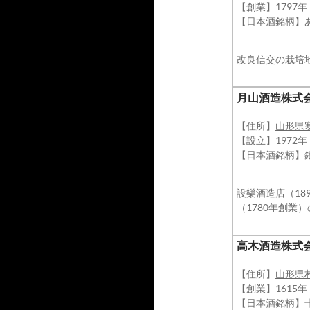
【創業】1797
【日本酒銘柄】
改良信交の栽培
​月山酒造株式
【住所】
山形県
【設立】1972年
【日本酒銘柄】
設樂酒造店（18
（1780年創業
​高木酒造株式
【住所】
山形県
【創業】1615
【日本酒銘柄】