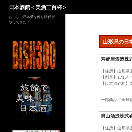
検
日本酒館＜美酒三百杯＞
索
コ
おいしい日本酒を飲む時代が
やってきた！
ン
テ
ン
山形県の日
ツ
へ
寿虎屋酒造株
ス
キ
【住所】
山形県
ッ
【創業】1715
プ
【日本酒銘柄】
一部商品に全麹
​男山酒造株式
【住所】
山形県