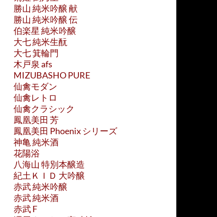
勝山 純米吟醸 献
勝山 純米吟醸 伝
伯楽星 純米吟醸
大七 純米生酛
大七 箕輪門
木戸泉 afs
MIZUBASHO PURE
仙禽モダン
仙禽レトロ
仙禽クラシック
鳳凰美田 芳
鳳凰美田 Phoenix シリーズ
神亀 純米酒
花陽浴
八海山 特別本醸造
紀土ＫＩＤ 大吟醸
赤武 純米吟醸
赤武 純米酒
赤武 F