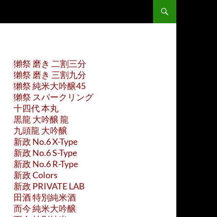
獺祭 磨き 二割三分
獺祭 磨き 三割九分
獺祭 純米大吟醸45
獺祭 スパークリング
十四代 本丸
黒龍 大吟醸 龍
九頭龍 大吟醸
新政 No.6 X-Type
新政 No.6 S-Type
新政 No.6 R-Type
新政 Colors
新政 PRIVATE LAB
田酒 特別純米酒
而今 純米大吟醸