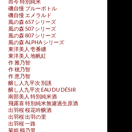
而今 特別純米
磯自慢 ブルーボトル
磯自慢 エメラルド
風の森 657 シリーズ
風の森 507 シリーズ
風の森 807 シリーズ
風の森 ALPHA シリーズ
東洋美人 壱番纏
東洋美人 地帆紅
作 雅乃智
作 穂乃智
作 恵乃智
醸し人九平次 別誂
醸し人九平次 EAU DU DÉSIR
南部美人 特別純米酒
飛露喜 特別純米無濾過生原酒
出羽桜 桜花吟醸酒
出羽桜 出羽の里
出羽桜 一路
菊姫 鶴乃里