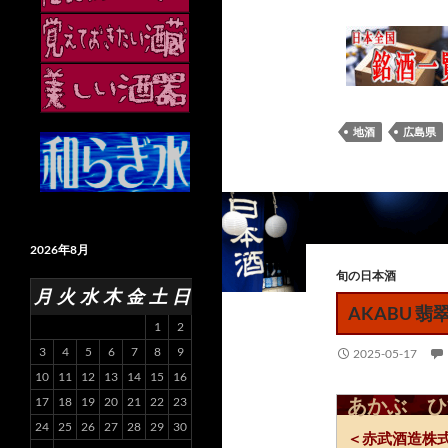
地酒
広島県
2026年8月
旬の日本酒
月
火
水
木
金
土
日
AKABU 翡
1
2
3
4
5
6
7
8
9
2025-05-17
10
11
12
13
14
15
16
あかぶ ひ
17
18
19
20
21
22
23
24
25
26
27
28
29
30
＜赤武酒造株