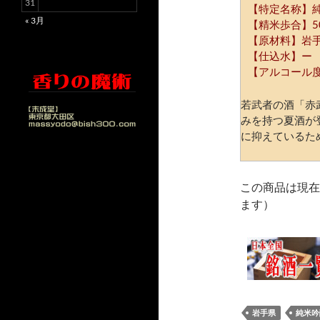
31
【特定名称】
« 3月
【精米歩合】5
【原材料】岩
【仕込水】ー
【アルコール度
若武者の酒「赤
みを持つ夏酒が
に抑えているた
この商品は現在
ます）
岩手県
純米吟