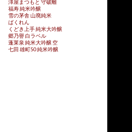
澤屋まつもと 守破離
福寿 純米吟醸
雪の茅舎 山廃純米
ばくれん
くどき上手 純米大吟醸
郷乃譽 白ラベル
蓬莱泉 純米大吟醸 空
七田 雄町50 純米吟醸