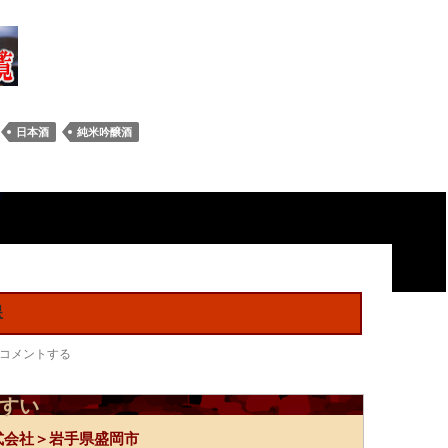
日本酒
純米吟醸酒
翠
コメントする
すい
式会社＞岩手県盛岡市