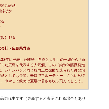
純米吟醸酒
田錦ほか
ー
0%
ー
数】15%
式会社＞広島県呉市
治33年に発表した随筆「自然と人生」の一編から「雨
打った広島を代表する人気酒。この「純米吟醸微発泡
は、シャンパンと同じ瓶内二次発酵で造られた微発泡
杯酒としても最適。辛口でフルーティー、さらに独特
て、冷やして飲めば夏場の暑さも吹っ飛んでしまう。
品切れ中です（更新すると表示される場合もあり