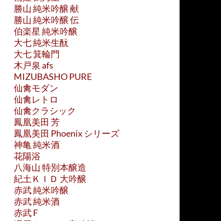
勝山 純米吟醸 献
勝山 純米吟醸 伝
伯楽星 純米吟醸
大七 純米生酛
大七 箕輪門
木戸泉 afs
MIZUBASHO PURE
仙禽モダン
仙禽レトロ
仙禽クラシック
鳳凰美田 芳
鳳凰美田 Phoenix シリーズ
神亀 純米酒
花陽浴
八海山 特別本醸造
紀土ＫＩＤ 大吟醸
赤武 純米吟醸
赤武 純米酒
赤武 F