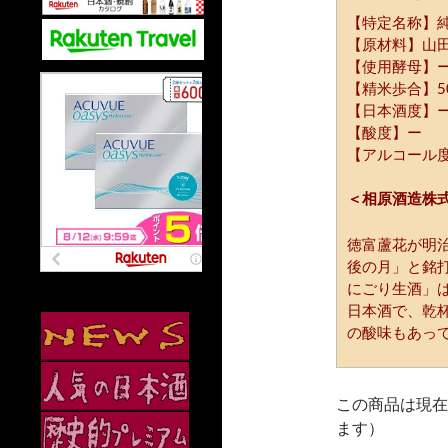
【特定名称】
【原材料】山
【使用酵母】
【精米歩合】5
【日本酒度】
【酸度】ー
【アルコール度
＜相原酒造株
徳富蘆花が明
後の月」と銘
にごり生酒」
日本酒で、乾
の酸味もあっ
この商品は現在
ます）