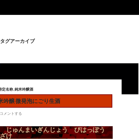
タグアーカイブ
特定名称
,
純米吟醸酒
米吟醸 微発泡にごり生酒
コメントする
 じゅんまいぎんじょう びはっぽう
ざけ