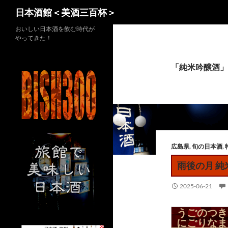
検
日本酒館＜美酒三百杯＞
索
コ
おいしい日本酒を飲む時代が
やってきた！
ン
テ
ン
「純米吟醸酒」
ツ
へ
ス
キ
ッ
プ
広島県
,
旬の日本酒
,
雨後の月 純
2025-06-21
うごのつき
にごりなま