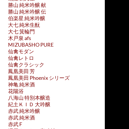
勝山 純米吟醸 献
勝山 純米吟醸 伝
伯楽星 純米吟醸
大七 純米生酛
大七 箕輪門
木戸泉 afs
MIZUBASHO PURE
仙禽モダン
仙禽レトロ
仙禽クラシック
鳳凰美田 芳
鳳凰美田 Phoenix シリーズ
神亀 純米酒
花陽浴
八海山 特別本醸造
紀土ＫＩＤ 大吟醸
赤武 純米吟醸
赤武 純米酒
赤武 F