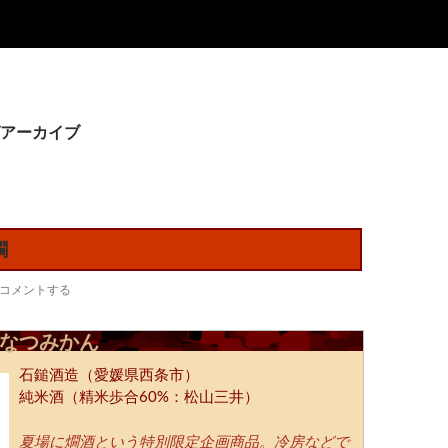
アーカイブ
燗
コメントする
なつみかん
石鎚酒造（愛媛県西条市）
純米酒（精米歩合60%：松山三井）
夏場に燗酒という特別限定企画商品。冷房などで