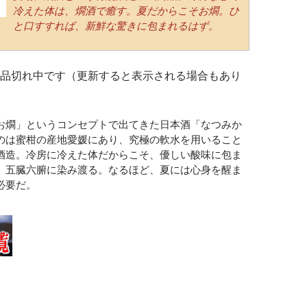
冷えた体は、燗酒で癒す。夏だからこそお燗。ひ
と口すすれば、新鮮な驚きに包まれるはず。
品切れ中です（更新すると表示される場合もあり
お燗」というコンセプトで出てきた日本酒「なつみか
のは蜜柑の産地愛媛にあり、究極の軟水を用いること
酒造。冷房に冷えた体だからこそ、優しい酸味に包ま
、五臓六腑に染み渡る。なるほど、夏には心身を醒ま
必要だ。