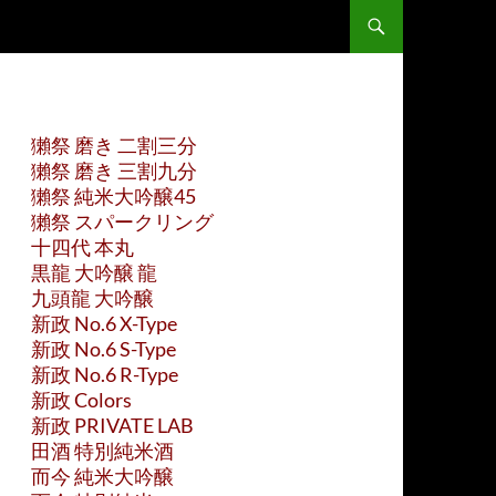
獺祭 磨き 二割三分
獺祭 磨き 三割九分
獺祭 純米大吟醸45
獺祭 スパークリング
十四代 本丸
黒龍 大吟醸 龍
九頭龍 大吟醸
新政 No.6 X-Type
新政 No.6 S-Type
新政 No.6 R-Type
新政 Colors
新政 PRIVATE LAB
田酒 特別純米酒
而今 純米大吟醸