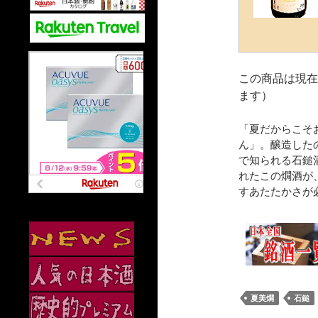
この商品は現在
ます）
「夏だからこそ
ん」。醸造した
で知られる石鎚
れたこの燗酒が
すあたたかさが
夏美燗
石鎚