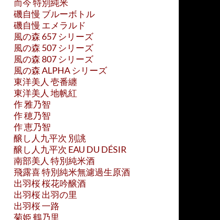
而今 特別純米
磯自慢 ブルーボトル
磯自慢 エメラルド
風の森 657 シリーズ
風の森 507 シリーズ
風の森 807 シリーズ
風の森 ALPHA シリーズ
東洋美人 壱番纏
東洋美人 地帆紅
作 雅乃智
作 穂乃智
作 恵乃智
醸し人九平次 別誂
醸し人九平次 EAU DU DÉSIR
南部美人 特別純米酒
飛露喜 特別純米無濾過生原酒
出羽桜 桜花吟醸酒
出羽桜 出羽の里
出羽桜 一路
菊姫 鶴乃里