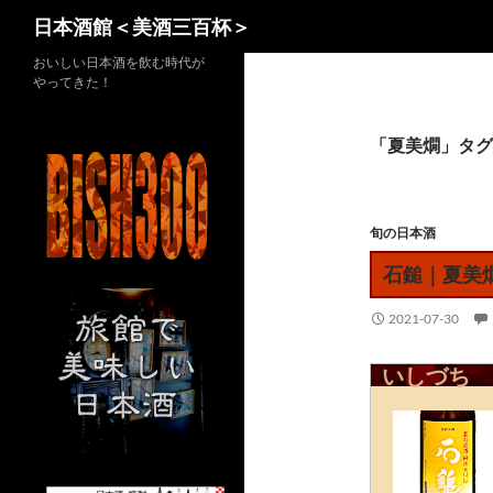
検
日本酒館＜美酒三百杯＞
索
コ
おいしい日本酒を飲む時代が
やってきた！
ン
テ
ン
「夏美燗」タグ
ツ
へ
ス
旬の日本酒
キ
石鎚｜夏美
ッ
プ
2021-07-30
いしづち 