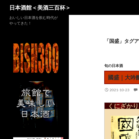
検
日本酒館＜美酒三百杯＞
索
コ
おいしい日本酒を飲む時代が
やってきた！
ン
テ
ン
「国盛」タグア
ツ
へ
ス
旬の日本酒
キ
國盛｜大吟
ッ
プ
2021-10-23
くにざかり