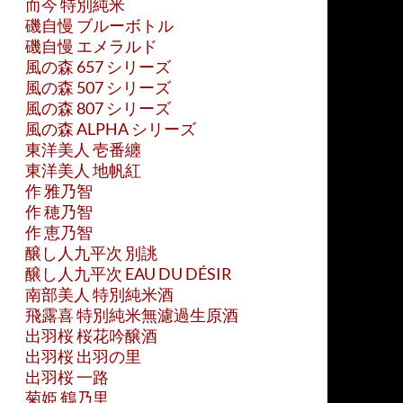
而今 特別純米
磯自慢 ブルーボトル
磯自慢 エメラルド
風の森 657 シリーズ
風の森 507 シリーズ
風の森 807 シリーズ
風の森 ALPHA シリーズ
東洋美人 壱番纏
東洋美人 地帆紅
作 雅乃智
作 穂乃智
作 恵乃智
醸し人九平次 別誂
醸し人九平次 EAU DU DÉSIR
南部美人 特別純米酒
飛露喜 特別純米無濾過生原酒
出羽桜 桜花吟醸酒
出羽桜 出羽の里
出羽桜 一路
菊姫 鶴乃里