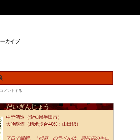
ーカイブ
醸
コメントする
 だいぎんじょう
中埜酒造（愛知県半田市）
大吟醸酒（精米歩合40%：山田錦）
辛口で繊細。「國盛」のラベルは、碧梧桐の手に