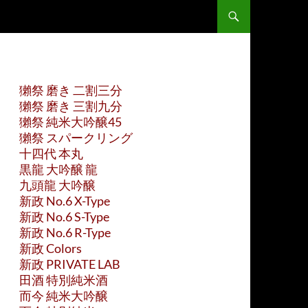
獺祭 磨き 二割三分
獺祭 磨き 三割九分
獺祭 純米大吟醸45
獺祭 スパークリング
十四代 本丸
黒龍 大吟醸 龍
九頭龍 大吟醸
新政 No.6 X-Type
新政 No.6 S-Type
新政 No.6 R-Type
新政 Colors
新政 PRIVATE LAB
田酒 特別純米酒
而今 純米大吟醸