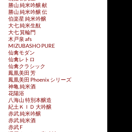
勝山 純米吟醸 献
勝山 純米吟醸 伝
伯楽星 純米吟醸
大七 純米生酛
大七 箕輪門
木戸泉 afs
MIZUBASHO PURE
仙禽モダン
仙禽レトロ
仙禽クラシック
鳳凰美田 芳
鳳凰美田 Phoenix シリーズ
神亀 純米酒
花陽浴
八海山 特別本醸造
紀土ＫＩＤ 大吟醸
赤武 純米吟醸
赤武 純米酒
赤武 F