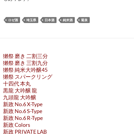
ロゼ酒
埼玉県
日本酒
純米酒
菊泉
獺祭 磨き 二割三分
獺祭 磨き 三割九分
獺祭 純米大吟醸45
獺祭 スパークリング
十四代 本丸
黒龍 大吟醸 龍
九頭龍 大吟醸
新政 No.6 X-Type
新政 No.6 S-Type
新政 No.6 R-Type
新政 Colors
新政 PRIVATE LAB