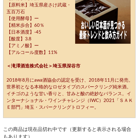
【原料米】埼玉県産さけ武蔵・
五百万石
【使用酵母】ー
【精米歩合】60％
【日本酒度】-45
【酸度】3.8
【アミノ酸】ー
【アルコール度数】11%
＜滝澤酒造株式会社＞埼玉県深谷市
2018年8月にawa酒協会の認定を受け、2018年11月に発売。
世界初となる本格的なロゼタイプのスパークリング純米酒。
イチゴのような甘い香りと、甘みと酸の絶妙なバランス。イ
ンターナショナル・ワインチャレンジ（IWC）2021「ＳＡＫ
Ｅ部門」埼玉・スパークリングトロフィー。
この商品は現在品切れ中です（更新すると表示される場合
もあります）