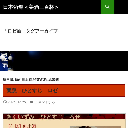
コ
検
日本酒館＜美酒三百杯＞
ン
索
テ
ン
ツ
「ロゼ酒」タグアーカイブ
へ
ス
キ
ッ
プ
埼玉県
,
旬の日本酒
,
特定名称
,
純米酒
菊泉 ひとすじ ロゼ
2025-07-25
コメントする
きくいずみ ひとすじ ろぜ
【仕様】純米酒