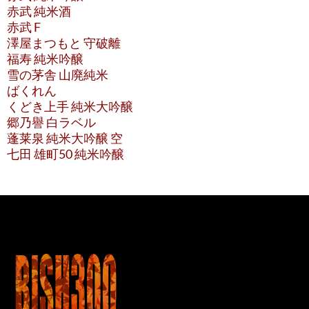
赤武 純米酒
赤武 F
澤屋まつもと 守破離
福寿 純米吟醸
雪の茅舎 山廃純米
ばくれん
くどき上手 純米大吟醸
郷乃譽 白ラベル
蓬莱泉 純米大吟醸 空
七田 雄町50 純米吟醸