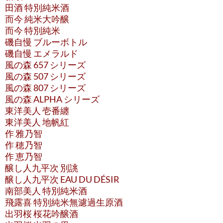
田酒 特別純米酒
而今 純米大吟醸
而今 特別純米
磯自慢 ブルーボトル
磯自慢 エメラルド
風の森 657 シリーズ
風の森 507 シリーズ
風の森 807 シリーズ
風の森 ALPHA シリーズ
東洋美人 壱番纏
東洋美人 地帆紅
作 雅乃智
作 穂乃智
作 恵乃智
醸し人九平次 別誂
醸し人九平次 EAU DU DÉSIR
南部美人 特別純米酒
飛露喜 特別純米無濾過生原酒
出羽桜 桜花吟醸酒