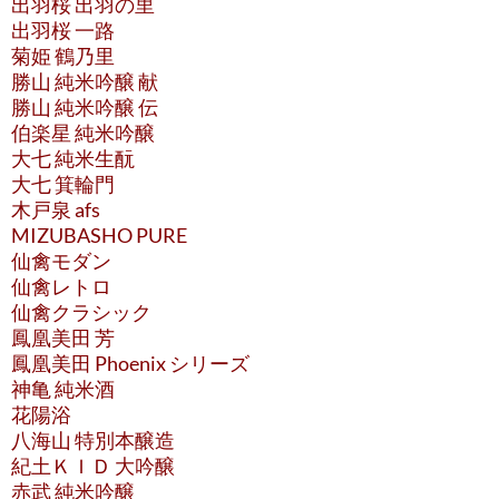
出羽桜 出羽の里
出羽桜 一路
菊姫 鶴乃里
勝山 純米吟醸 献
勝山 純米吟醸 伝
伯楽星 純米吟醸
大七 純米生酛
大七 箕輪門
木戸泉 afs
MIZUBASHO PURE
仙禽モダン
仙禽レトロ
仙禽クラシック
鳳凰美田 芳
鳳凰美田 Phoenix シリーズ
神亀 純米酒
花陽浴
八海山 特別本醸造
紀土ＫＩＤ 大吟醸
赤武 純米吟醸