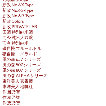
新政 No.6 X-Type
新政 No.6 S-Type
新政 No.6 R-Type
新政 Colors
新政 PRIVATE LAB
田酒 特別純米酒
而今 純米大吟醸
而今 特別純米
磯自慢 ブルーボトル
磯自慢 エメラルド
風の森 657 シリーズ
風の森 507 シリーズ
風の森 807 シリーズ
風の森 ALPHA シリーズ
東洋美人 壱番纏
東洋美人 地帆紅
作 雅乃智
作 穂乃智
作 恵乃智