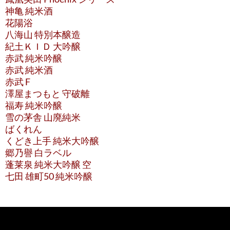
神亀 純米酒
花陽浴
八海山 特別本醸造
紀土ＫＩＤ 大吟醸
赤武 純米吟醸
赤武 純米酒
赤武 F
澤屋まつもと 守破離
福寿 純米吟醸
雪の茅舎 山廃純米
ばくれん
くどき上手 純米大吟醸
郷乃譽 白ラベル
蓬莱泉 純米大吟醸 空
七田 雄町50 純米吟醸