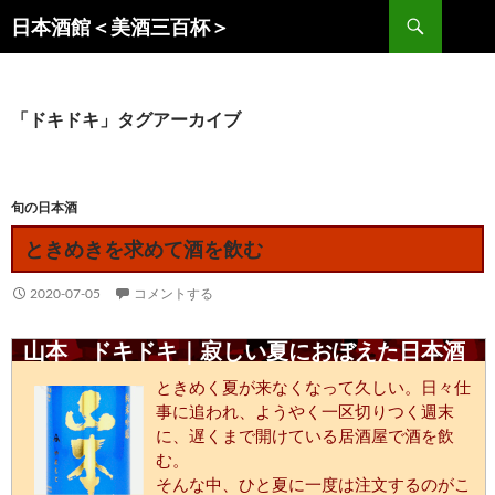
コ
検
日本酒館＜美酒三百杯＞
ン
索
テ
ン
ツ
「ドキドキ」タグアーカイブ
へ
ス
キ
旬の日本酒
ッ
ときめきを求めて酒を飲む
プ
2020-07-05
コメントする
山本 ドキドキ｜寂しい夏におぼえた日本酒
ときめく夏が来なくなって久しい。日々仕
事に追われ、ようやく一区切りつく週末
に、遅くまで開けている居酒屋で酒を飲
む。
そんな中、ひと夏に一度は注文するのがこ