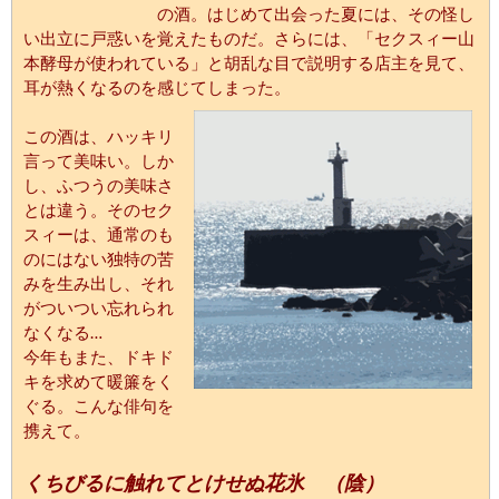
の酒。はじめて出会った夏には、その怪し
い出立に戸惑いを覚えたものだ。さらには、「セクスィー山
本酵母が使われている」と胡乱な目で説明する店主を見て、
耳が熱くなるのを感じてしまった。
この酒は、ハッキリ
言って美味い。しか
し、ふつうの美味さ
とは違う。そのセク
スィーは、通常のも
のにはない独特の苦
みを生み出し、それ
がついつい忘れられ
なくなる…
今年もまた、ドキド
キを求めて暖簾をく
ぐる。こんな俳句を
携えて。
くちびるに触れてとけせぬ花氷 （陰）