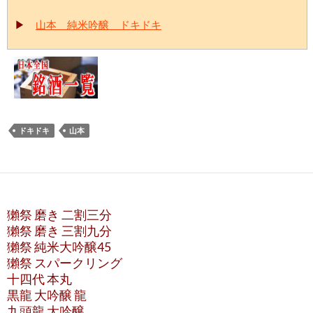
▶
山本 純米吟醸 ドキドキ
ドキドキ
山本
獺祭 磨き 二割三分
獺祭 磨き 三割九分
獺祭 純米大吟醸45
獺祭 スパークリング
十四代 本丸
黒龍 大吟醸 龍
九頭龍 大吟醸