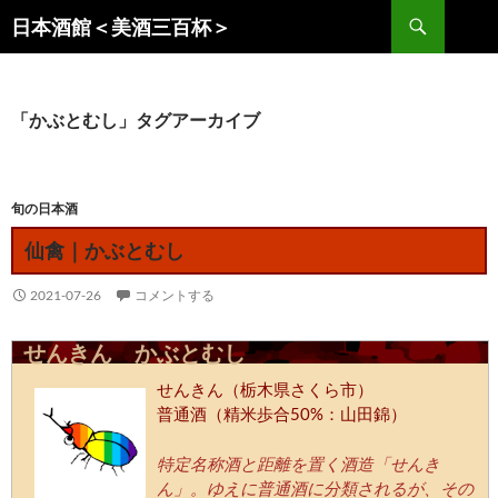
コ
検
日本酒館＜美酒三百杯＞
ン
索
テ
ン
ツ
「かぶとむし」タグアーカイブ
へ
ス
キ
旬の日本酒
ッ
仙禽｜かぶとむし
プ
2021-07-26
コメントする
せんきん かぶとむし
せんきん（栃木県さくら市）
普通酒（精米歩合50%：山田錦）
特定名称酒と距離を置く酒造「せんき
ん」。ゆえに普通酒に分類されるが、その