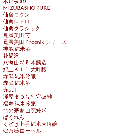
木戸泉 afs
MIZUBASHO PURE
仙禽モダン
仙禽レトロ
仙禽クラシック
鳳凰美田 芳
鳳凰美田 Phoenix シリーズ
神亀 純米酒
花陽浴
八海山 特別本醸造
紀土ＫＩＤ 大吟醸
赤武 純米吟醸
赤武 純米酒
赤武 F
澤屋まつもと 守破離
福寿 純米吟醸
雪の茅舎 山廃純米
ばくれん
くどき上手 純米大吟醸
郷乃譽 白ラベル