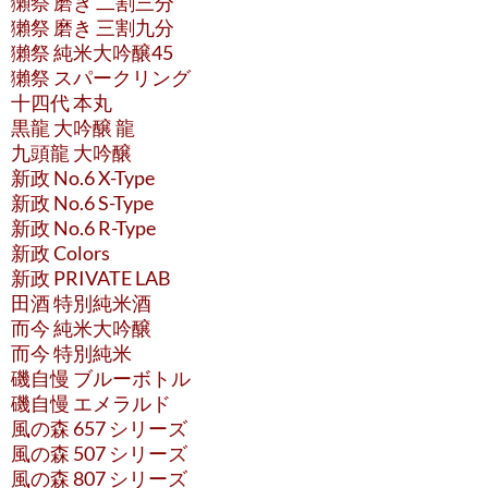
獺祭 磨き 二割三分
獺祭 磨き 三割九分
獺祭 純米大吟醸45
獺祭 スパークリング
十四代 本丸
黒龍 大吟醸 龍
九頭龍 大吟醸
新政 No.6 X-Type
新政 No.6 S-Type
新政 No.6 R-Type
新政 Colors
新政 PRIVATE LAB
田酒 特別純米酒
而今 純米大吟醸
而今 特別純米
磯自慢 ブルーボトル
磯自慢 エメラルド
風の森 657 シリーズ
風の森 507 シリーズ
風の森 807 シリーズ