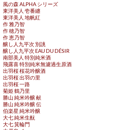
風の森 ALPHA シリーズ
東洋美人 壱番纏
東洋美人 地帆紅
作 雅乃智
作 穂乃智
作 恵乃智
醸し人九平次 別誂
醸し人九平次 EAU DU DÉSIR
南部美人 特別純米酒
飛露喜 特別純米無濾過生原酒
出羽桜 桜花吟醸酒
出羽桜 出羽の里
出羽桜 一路
菊姫 鶴乃里
勝山 純米吟醸 献
勝山 純米吟醸 伝
伯楽星 純米吟醸
大七 純米生酛
大七 箕輪門