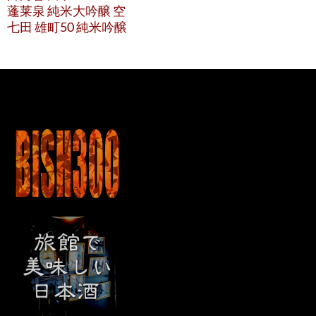
蓬莱泉 純米大吟醸 空
七田 雄町50 純米吟醸