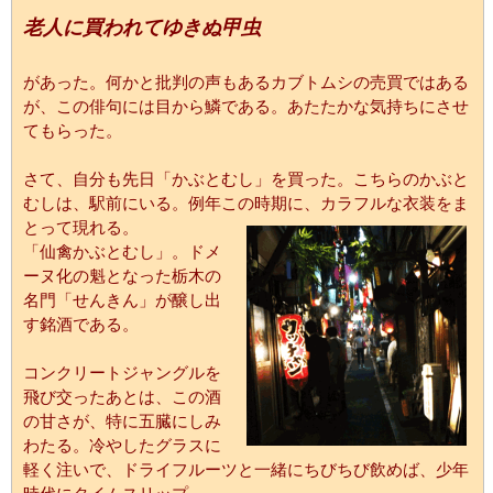
老人に買われてゆきぬ甲虫
があった。何かと批判の声もあるカブトムシの売買ではある
が、この俳句には目から鱗である。あたたかな気持ちにさせ
てもらった。
さて、自分も先日「かぶとむし」を買った。こちらのかぶと
むしは、駅前にいる。例年この時期に、カラフルな衣装をま
とって現れる。
「仙禽かぶとむし」。ドメ
ーヌ化の魁となった栃木の
名門「せんきん」が醸し出
す銘酒である。
コンクリートジャングルを
飛び交ったあとは、この酒
の甘さが、特に五臓にしみ
わたる。冷やしたグラスに
軽く注いで、ドライフルーツと一緒にちびちび飲めば、少年