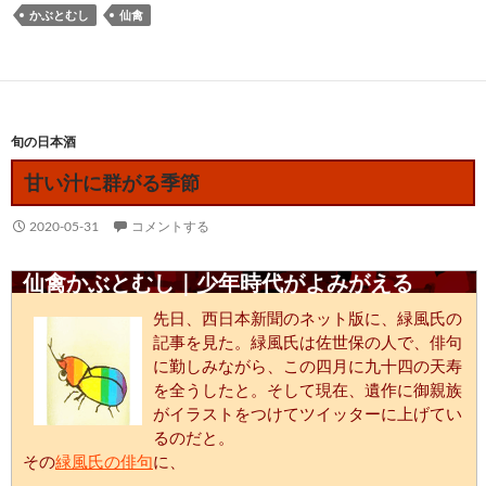
かぶとむし
仙禽
旬の日本酒
甘い汁に群がる季節
2020-05-31
コメントする
仙禽かぶとむし｜少年時代がよみがえる
先日、西日本新聞のネット版に、緑風氏の
記事を見た。緑風氏は佐世保の人で、俳句
に勤しみながら、この四月に九十四の天寿
を全うしたと。そして現在、遺作に御親族
がイラストをつけてツイッターに上げてい
るのだと。
その
緑風氏の俳句
に、