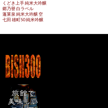
くどき上手 純米大吟醸
郷乃譽 白ラベル
蓬莱泉 純米大吟醸 空
七田 雄町50 純米吟醸