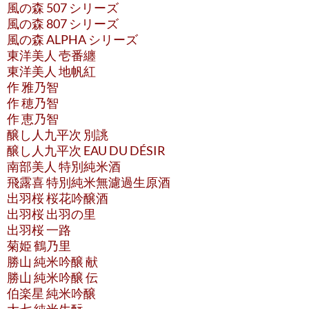
風の森 507 シリーズ
風の森 807 シリーズ
風の森 ALPHA シリーズ
東洋美人 壱番纏
東洋美人 地帆紅
作 雅乃智
作 穂乃智
作 恵乃智
醸し人九平次 別誂
醸し人九平次 EAU DU DÉSIR
南部美人 特別純米酒
飛露喜 特別純米無濾過生原酒
出羽桜 桜花吟醸酒
出羽桜 出羽の里
出羽桜 一路
菊姫 鶴乃里
勝山 純米吟醸 献
勝山 純米吟醸 伝
伯楽星 純米吟醸