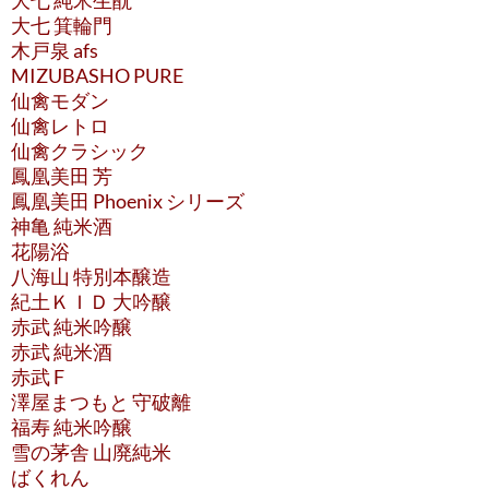
大七 純米生酛
大七 箕輪門
木戸泉 afs
MIZUBASHO PURE
仙禽モダン
仙禽レトロ
仙禽クラシック
鳳凰美田 芳
鳳凰美田 Phoenix シリーズ
神亀 純米酒
花陽浴
八海山 特別本醸造
紀土ＫＩＤ 大吟醸
赤武 純米吟醸
赤武 純米酒
赤武 F
澤屋まつもと 守破離
福寿 純米吟醸
雪の茅舎 山廃純米
ばくれん