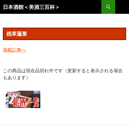
コ
検
日本酒館＜美酒三百杯＞
ン
索
テ
ン
ツ
残草蓬莱
へ
ス
掲載記事へ
キ
ッ
プ
この商品は現在品切れ中です（更新すると表示される場合
もあります）