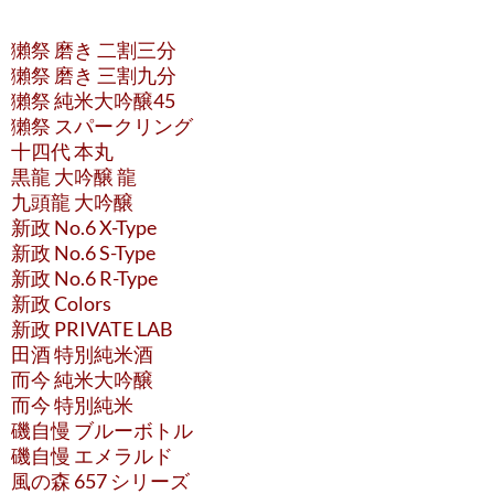
獺祭 磨き 二割三分
獺祭 磨き 三割九分
獺祭 純米大吟醸45
獺祭 スパークリング
十四代 本丸
黒龍 大吟醸 龍
九頭龍 大吟醸
新政 No.6 X-Type
新政 No.6 S-Type
新政 No.6 R-Type
新政 Colors
新政 PRIVATE LAB
田酒 特別純米酒
而今 純米大吟醸
而今 特別純米
磯自慢 ブルーボトル
磯自慢 エメラルド
風の森 657 シリーズ