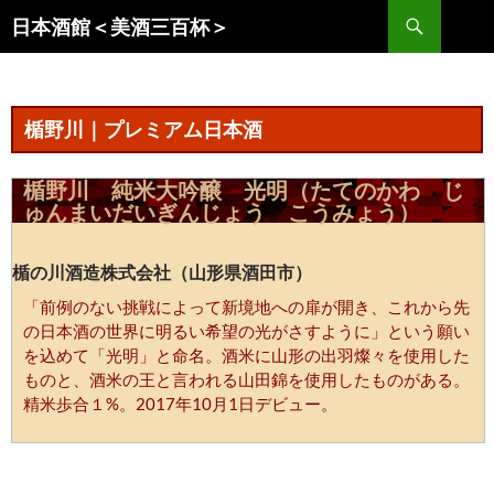
コ
検
日本酒館＜美酒三百杯＞
ン
索
テ
ン
ツ
楯野川｜プレミアム日本酒
へ
ス
楯野川 純米大吟醸 光明（たてのかわ じ
キ
ゅんまいだいぎんじょう こうみょう）
ッ
プ
楯の川酒造株式会社（山形県酒田市）
「前例のない挑戦によって新境地への扉が開き、これから先
の日本酒の世界に明るい希望の光がさすように」という願い
を込めて「光明」と命名。酒米に山形の出羽燦々を使用した
ものと、酒米の王と言われる山田錦を使用したものがある。
精米歩合１%。2017年10月1日デビュー。