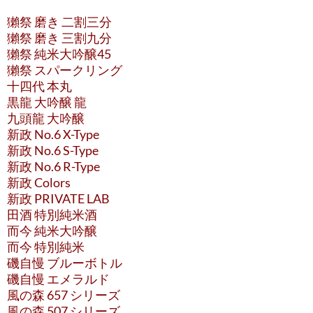
獺祭 磨き 二割三分
獺祭 磨き 三割九分
獺祭 純米大吟醸45
獺祭 スパークリング
十四代 本丸
黒龍 大吟醸 龍
九頭龍 大吟醸
新政 No.6 X-Type
新政 No.6 S-Type
新政 No.6 R-Type
新政 Colors
新政 PRIVATE LAB
田酒 特別純米酒
而今 純米大吟醸
而今 特別純米
磯自慢 ブルーボトル
磯自慢 エメラルド
風の森 657 シリーズ
風の森 507 シリーズ