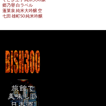
郷乃譽 白ラベル
蓬莱泉 純米大吟醸 空
七田 雄町50 純米吟醸