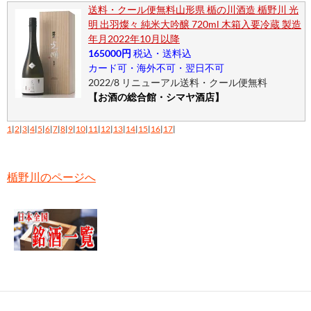
送料・クール便無料山形県 楯の川酒造 楯野川 光
明 出羽燦々 純米大吟醸 720ml 木箱入要冷蔵 製造
年月2022年10月以降
165000円
税込・送料込
カード可・海外不可・翌日不可
2022/8 リニューアル送料・クール便無料
【お酒の総合館・シマヤ酒店】
1
|
2
|
3
|
4
|
5
|
6
|
7
|
8
|
9
|
10
|
11
|
12
|
13
|
14
|
15
|
16
|
17
|
楯野川のページへ