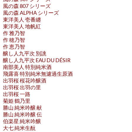
風の森 807 シリーズ
風の森 ALPHA シリーズ
東洋美人 壱番纏
東洋美人 地帆紅
作 雅乃智
作 穂乃智
作 恵乃智
醸し人九平次 別誂
醸し人九平次 EAU DU DÉSIR
南部美人 特別純米酒
飛露喜 特別純米無濾過生原酒
出羽桜 桜花吟醸酒
出羽桜 出羽の里
出羽桜 一路
菊姫 鶴乃里
勝山 純米吟醸 献
勝山 純米吟醸 伝
伯楽星 純米吟醸
大七 純米生酛