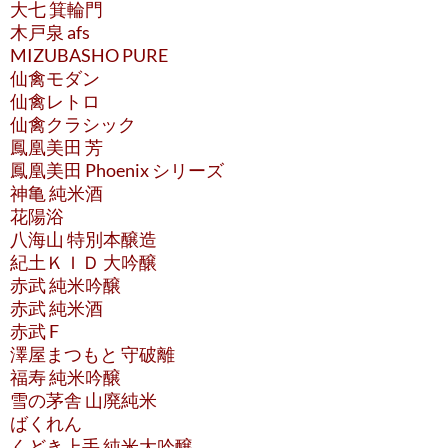
大七 箕輪門
木戸泉 afs
MIZUBASHO PURE
仙禽モダン
仙禽レトロ
仙禽クラシック
鳳凰美田 芳
鳳凰美田 Phoenix シリーズ
神亀 純米酒
花陽浴
八海山 特別本醸造
紀土ＫＩＤ 大吟醸
赤武 純米吟醸
赤武 純米酒
赤武 F
澤屋まつもと 守破離
福寿 純米吟醸
雪の茅舎 山廃純米
ばくれん
くどき上手 純米大吟醸