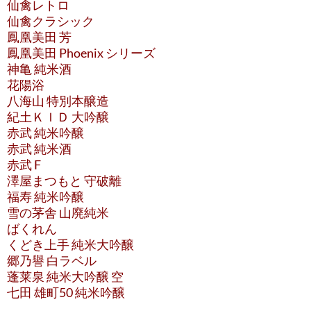
仙禽レトロ
仙禽クラシック
鳳凰美田 芳
鳳凰美田 Phoenix シリーズ
神亀 純米酒
花陽浴
八海山 特別本醸造
紀土ＫＩＤ 大吟醸
赤武 純米吟醸
赤武 純米酒
赤武 F
澤屋まつもと 守破離
福寿 純米吟醸
雪の茅舎 山廃純米
ばくれん
くどき上手 純米大吟醸
郷乃譽 白ラベル
蓬莱泉 純米大吟醸 空
七田 雄町50 純米吟醸