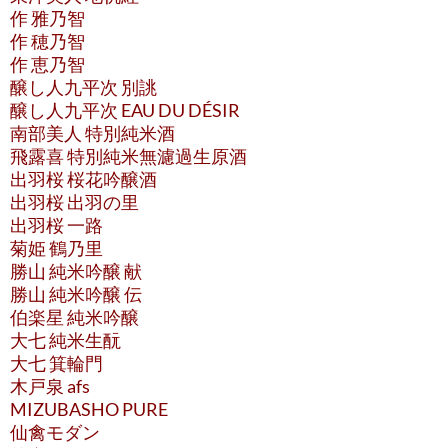
作 雅乃智
作 穂乃智
作 恵乃智
醸し人九平次 別誂
醸し人九平次 EAU DU DÉSIR
南部美人 特別純米酒
飛露喜 特別純米無濾過生原酒
出羽桜 桜花吟醸酒
出羽桜 出羽の里
出羽桜 一路
菊姫 鶴乃里
勝山 純米吟醸 献
勝山 純米吟醸 伝
伯楽星 純米吟醸
大七 純米生酛
大七 箕輪門
木戸泉 afs
MIZUBASHO PURE
仙禽モダン