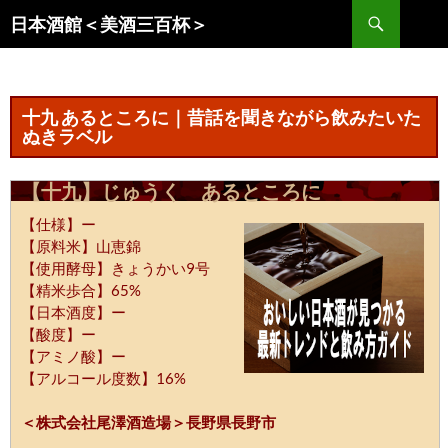
コ
検
日本酒館＜美酒三百杯＞
ン
索
テ
ン
ツ
十九 あるところに｜昔話を聞きながら飲みたいた
へ
ぬきラベル
ス
キ
【十九】じゅうく あるところに
ッ
【仕様】ー
プ
【原料米】山恵錦
【使用酵母】きょうかい9号
【精米歩合】65%
【日本酒度】ー
【酸度】ー
【アミノ酸】ー
【アルコール度数】16%
＜株式会社尾澤酒造場＞長野県長野市