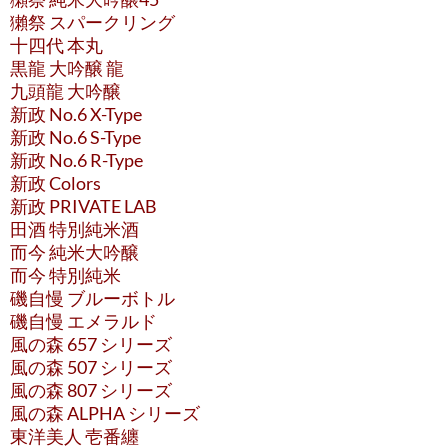
獺祭 スパークリング
十四代 本丸
黒龍 大吟醸 龍
九頭龍 大吟醸
新政 No.6 X-Type
新政 No.6 S-Type
新政 No.6 R-Type
新政 Colors
新政 PRIVATE LAB
田酒 特別純米酒
而今 純米大吟醸
而今 特別純米
磯自慢 ブルーボトル
磯自慢 エメラルド
風の森 657 シリーズ
風の森 507 シリーズ
風の森 807 シリーズ
風の森 ALPHA シリーズ
東洋美人 壱番纏