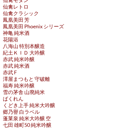
仙禽モダン
仙禽レトロ
仙禽クラシック
鳳凰美田 芳
鳳凰美田 Phoenix シリーズ
神亀 純米酒
花陽浴
八海山 特別本醸造
紀土ＫＩＤ 大吟醸
赤武 純米吟醸
赤武 純米酒
赤武 F
澤屋まつもと 守破離
福寿 純米吟醸
雪の茅舎 山廃純米
ばくれん
くどき上手 純米大吟醸
郷乃譽 白ラベル
蓬莱泉 純米大吟醸 空
七田 雄町50 純米吟醸