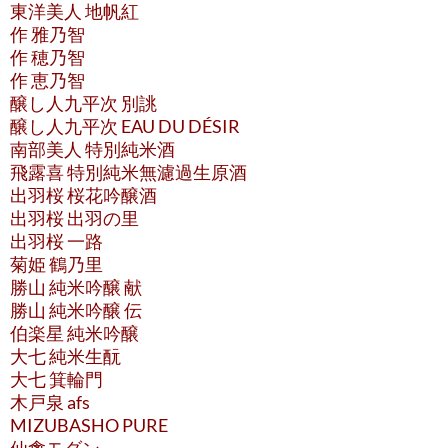
東洋美人 地帆紅
作 雅乃智
作 穂乃智
作 恵乃智
醸し人九平次 別誂
醸し人九平次 EAU DU DÉSIR
南部美人 特別純米酒
飛露喜 特別純米無濾過生原酒
出羽桜 桜花吟醸酒
出羽桜 出羽の里
出羽桜 一路
菊姫 鶴乃里
勝山 純米吟醸 献
勝山 純米吟醸 伝
伯楽星 純米吟醸
大七 純米生酛
大七 箕輪門
木戸泉 afs
MIZUBASHO PURE