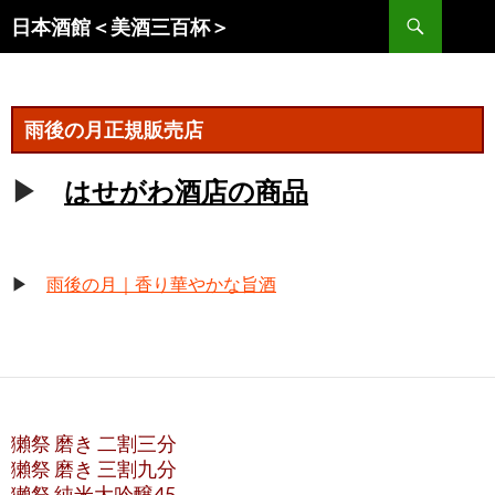
コ
検
日本酒館＜美酒三百杯＞
ン
索
テ
ン
ツ
雨後の月正規販売店
へ
ス
▶
はせがわ酒店の商品
キ
ッ
プ
▶
雨後の月｜香り華やかな旨酒
獺祭 磨き 二割三分
獺祭 磨き 三割九分
獺祭 純米大吟醸45