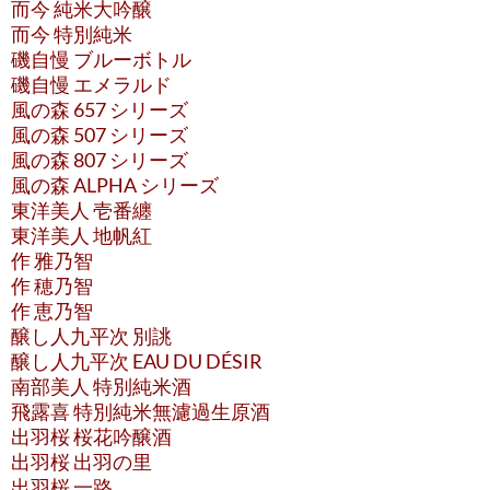
而今 純米大吟醸
而今 特別純米
磯自慢 ブルーボトル
磯自慢 エメラルド
風の森 657 シリーズ
風の森 507 シリーズ
風の森 807 シリーズ
風の森 ALPHA シリーズ
東洋美人 壱番纏
東洋美人 地帆紅
作 雅乃智
作 穂乃智
作 恵乃智
醸し人九平次 別誂
醸し人九平次 EAU DU DÉSIR
南部美人 特別純米酒
飛露喜 特別純米無濾過生原酒
出羽桜 桜花吟醸酒
出羽桜 出羽の里
出羽桜 一路