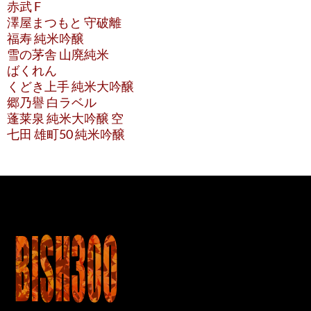
赤武 F
澤屋まつもと 守破離
福寿 純米吟醸
雪の茅舎 山廃純米
ばくれん
くどき上手 純米大吟醸
郷乃譽 白ラベル
蓬莱泉 純米大吟醸 空
七田 雄町50 純米吟醸