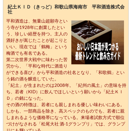
紀土ＫＩＤ（きっど）和歌山県海南市 平和酒造株式会
社
平和酒造は、無量山超願寺とい
う寺が1928年に創業したとい
う、珍しい経歴を持つ。主人の
酒好きが嵩じたことが起こりと
いい、現在では「鶴梅」という
梅酒でも有名である。
第二次世界大戦中に味わった苦
労から、「平和な時代に酒造り
ができる喜び」から平和酒造の社名となり、「和歌鶴」とい
う銘の酒を醸造していた。
「紀土」が生まれたのは2008年。「紀州の風土」の意味を持
ち、若者（KID）に飲んでほしいという願いから「紀土ＫＩ
Ｄ」の銘になった。
その酒の特徴は、若者にも親しまれる優しい味わいにある。
しかも、一部商品を除き、高スペックのものでも、若者に親
しまれるような価格帯になっている。来場者試飲方式で順位
づけがなされる「松尾大社 酒-1グランプリ」では、グランプ
リにも輝いている。