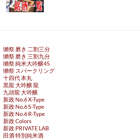
獺祭 磨き 二割三分
獺祭 磨き 三割九分
獺祭 純米大吟醸45
獺祭 スパークリング
十四代 本丸
黒龍 大吟醸 龍
九頭龍 大吟醸
新政 No.6 X-Type
新政 No.6 S-Type
新政 No.6 R-Type
新政 Colors
新政 PRIVATE LAB
田酒 特別純米酒