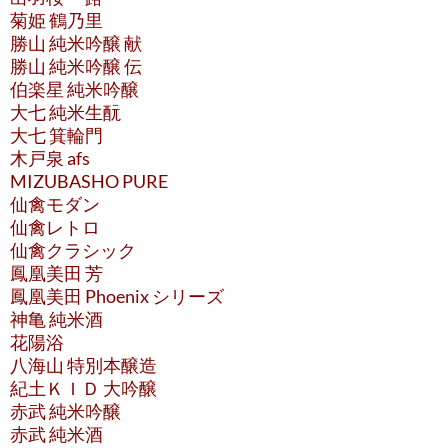
菊姫 鶴乃里
勝山 純米吟醸 献
勝山 純米吟醸 伝
伯楽星 純米吟醸
大七 純米生酛
大七 箕輪門
木戸泉 afs
MIZUBASHO PURE
仙禽モダン
仙禽レトロ
仙禽クラシック
鳳凰美田 芳
鳳凰美田 Phoenix シリーズ
神亀 純米酒
花陽浴
八海山 特別本醸造
紀土ＫＩＤ 大吟醸
赤武 純米吟醸
赤武 純米酒