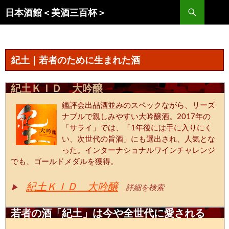
コ
検
日本酒館＜美酒三百杯＞
ン
索
テ
ン
ツ
紀土｜若者のために生まれた酒
へ
ス
紀土ＫＩＤ 大吟醸
キ
ッ
鑑評会出品酒並みのスペックながら、リーズ
プ
ナブルで親しみやすい大吟醸酒。2017年の
「サライ」では、「1年後には手に入りにく
い、次世代の旨酒」にも選出され、人気とな
った。インターナショナルワインチャレンジ
でも、ゴールドメダルを獲得。
紀土ＫＩＤ 大吟醸
▶
詳細を検索
若者の酒「紀土」は今や全世代に愛される