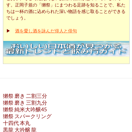
す。正岡子規の「獺祭」にまつわる足跡を知ることで、私た
ちは一杯の酒に込められた深い物語を感じ取ることができる
でしょう。
▶
酒を愛し酒を詠んだ俳人と俳句
獺祭 磨き 二割三分
獺祭 磨き 三割九分
獺祭 純米大吟醸45
獺祭 スパークリング
十四代 本丸
黒龍 大吟醸 龍