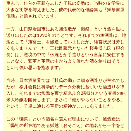
重んじ、俳句の革新を志した子規の姿勢は、当時の文学界に
大きな衝撃を与えました。彼の代表的な俳論集も『獺祭書屋
俳話』と題されています。
一方、山口県岩国市にある旭酒造が「獺祭」という酒を世に
送り出したのは1990年のことです。それまでの旭酒造は、地
酒として「旭富士」を醸造していましたが、経営状況は芳し
くありませんでした。三代目蔵元となった桜井博志氏（現会
長）は、逆境の中で「伝統とか手造りという言葉に安住する
ことなく、変革と革新の中からより優れた酒を創り出そう」
という強い思いを抱きます。
当時、日本酒業界では「杜氏の勘」に頼る酒造りが主流でし
たが、桜井会長は科学的なデータ分析に基づいた酒造りを導
入し、それまでの常識を覆す精米歩合2割3分という究極の純
米大吟醸を開発します。まさに「他がやらないことをやる」
という、子規に通じる革新の精神がここにありました。
この「獺祭」という酒名を選んだ理由について、旭酒造は
「弊社の所在地である獺越（おそごえ）の地名から一字をと