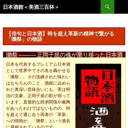
コ
検
日本酒館＜美酒三百杯＞
ン
索
テ
ン
ツ
【俳句と日本酒】時を超え革新の精神で繋がる
へ
「獺祭」の物語
ス
キ
獺祭 ――― 正岡子規の魂が乗り移った日本酒
ッ
日本を代表するプレミアム日本酒
プ
として世界中でその名を轟かせる
「獺祭」。その洗練された味わい
はもちろんのこと、酒銘に込めら
れた奥深い意味合いにも、実は明
治の文豪、正岡子規の影が宿って
います。直接的な師弟関係や薫陶
があったわけではないものの、時
を超えて通じ合う両者の「革新」
への情熱が、「獺祭」という酒名
に凝縮されているのです。