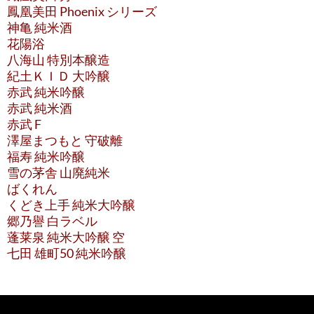
鳳凰美田 Phoenix シリーズ
神亀 純米酒
花陽浴
八海山 特別本醸造
紀土ＫＩＤ 大吟醸
赤武 純米吟醸
赤武 純米酒
赤武 F
澤屋まつもと 守破離
福寿 純米吟醸
雪の茅舎 山廃純米
ばくれん
くどき上手 純米大吟醸
郷乃譽 白ラベル
蓬莱泉 純米大吟醸 空
七田 雄町50 純米吟醸