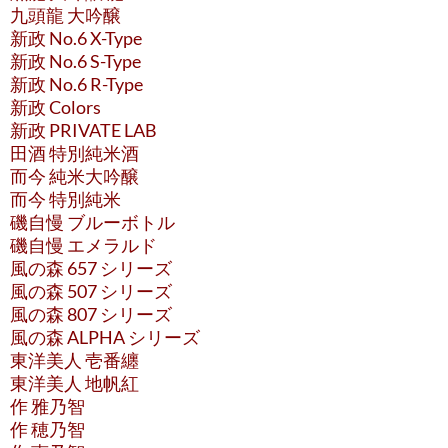
九頭龍 大吟醸
新政 No.6 X-Type
新政 No.6 S-Type
新政 No.6 R-Type
新政 Colors
新政 PRIVATE LAB
田酒 特別純米酒
而今 純米大吟醸
而今 特別純米
磯自慢 ブルーボトル
磯自慢 エメラルド
風の森 657 シリーズ
風の森 507 シリーズ
風の森 807 シリーズ
風の森 ALPHA シリーズ
東洋美人 壱番纏
東洋美人 地帆紅
作 雅乃智
作 穂乃智