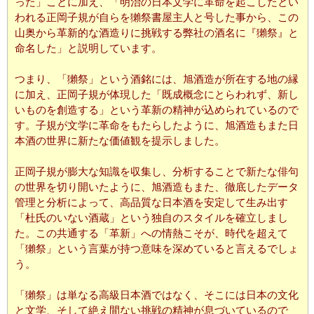
った」ことに加え、「明治の日本文学に革命を起こしたとい
われる正岡子規が自らを獺祭書屋主人と号した事から、この
山奥から革新的な酒造りに挑戦する弊社の酒名に『獺祭』と
命名した」と説明しています。
つまり、「獺祭」という酒銘には、旭酒造が所在する地の縁
に加え、正岡子規が体現した「既成概念にとらわれず、新し
いものを創造する」という革新の精神が込められているので
す。子規が文学に革命をもたらしたように、旭酒造もまた日
本酒の世界に新たな価値観を提示しました。
正岡子規が膨大な知識を収集し、分析することで新たな俳句
の世界を切り開いたように、旭酒造もまた、徹底したデータ
管理と分析によって、高品質な日本酒を安定して生み出す
「杜氏のいない酒蔵」という独自のスタイルを確立しまし
た。この共通する「革新」への情熱こそが、時代を超えて
「獺祭」という言葉が持つ意味を深めていると言えるでしょ
う。
「獺祭」は単なる高級日本酒ではなく、そこには日本の文化
と文学、そして絶え間ない挑戦の精神が息づいているので