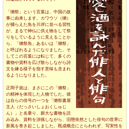
「獺祭」という言葉は、中国の故
事に由来します。カワウソ（獺）
が捕らえた魚を川岸に並べる習性
が、まるで神仏に供え物をして祭
りをしているように見えることか
ら、「獺祭魚」あるいは「獺祭」
と呼ばれるようになりました。そ
してこの言葉には転じて、多くの
書物や資料を広げ散らしながら詩
文を練る様子を指す意味も含まれ
るようになりました。
正岡子規は、まさにこの「獺祭」
の精神を体現した人物でした。彼
は自らの俳号の一つを「獺祭書屋
主人（だっさいしょおくしゅじ
ん）」と名乗り、膨大な書物を読
み込み、資料を渉猟しながら、旧態依然とした俳句の世界に
新風を巻き起こしました。既成概念にとらわれず、写実性を