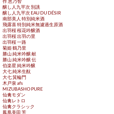
作 恵乃智
醸し人九平次 別誂
醸し人九平次 EAU DU DÉSIR
南部美人 特別純米酒
飛露喜 特別純米無濾過生原酒
出羽桜 桜花吟醸酒
出羽桜 出羽の里
出羽桜 一路
菊姫 鶴乃里
勝山 純米吟醸 献
勝山 純米吟醸 伝
伯楽星 純米吟醸
大七 純米生酛
大七 箕輪門
木戸泉 afs
MIZUBASHO PURE
仙禽モダン
仙禽レトロ
仙禽クラシック
鳳凰美田 芳