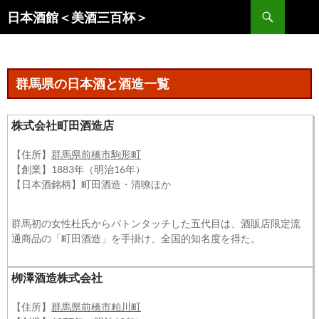
コ
検
日本酒館＜美酒三百杯＞
ン
索
テ
ン
ツ
群馬県の日本酒と酒造一覧
へ
ス
株式会社町田酒造店
キ
ッ
【住所】
群馬県前橋市駒形町
プ
【創業】1883年（明治16年）
【日本酒銘柄】町田酒造・清嘹ほか
群馬初の女性杜氏からバトンタッチした五代目は、酒販店限定流
通商品の「町田酒造」を手掛け、全国的知名度を得た。
栁澤酒造株式会社
【住所】
群馬県前橋市粕川町