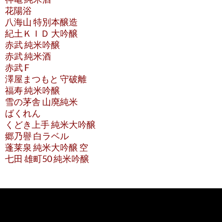
花陽浴
八海山 特別本醸造
紀土ＫＩＤ 大吟醸
赤武 純米吟醸
赤武 純米酒
赤武 F
澤屋まつもと 守破離
福寿 純米吟醸
雪の茅舎 山廃純米
ばくれん
くどき上手 純米大吟醸
郷乃譽 白ラベル
蓬莱泉 純米大吟醸 空
七田 雄町50 純米吟醸