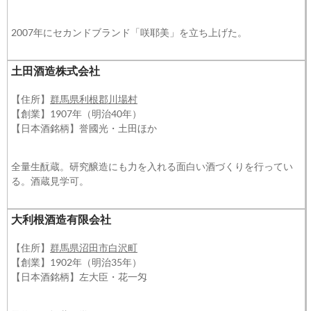
2007年にセカンドブランド「咲耶美」を立ち上げた。
土田酒造株式会社
【住所】
群馬県利根郡川場村
【創業】1907年（明治40年）
【日本酒銘柄】誉國光・土田ほか
全量生酛蔵。研究醸造にも力を入れる面白い酒づくりを行ってい
る。酒蔵見学可。
大利根酒造有限会社
【住所】
群馬県沼田市白沢町
【創業】1902年（明治35年）
【日本酒銘柄】左大臣・花一匁