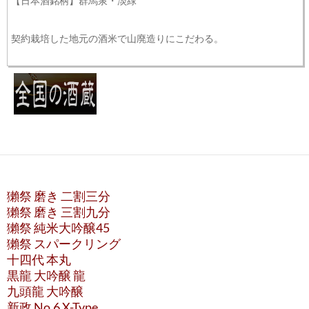
【日本酒銘柄】群馬泉・淡緑
契約栽培した地元の酒米で山廃造りにこだわる。
獺祭 磨き 二割三分
獺祭 磨き 三割九分
獺祭 純米大吟醸45
獺祭 スパークリング
十四代 本丸
黒龍 大吟醸 龍
九頭龍 大吟醸
新政 No.6 X-Type