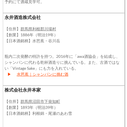
予約にて酒蔵見学可。
永井酒造株式会社
【住所】
群馬県利根郡川場村
【創業】1886年（明治19年）
【日本酒銘柄】水芭蕉・谷川岳
瓶内二次発酵の特許を持つ。2016年に「awa酒協会」を結成し、
シャンパンに代わる乾杯酒造りに挑んでいる。また、古酒ではな
い「Vintage Sake」にも力を入れている。
▶
水芭蕉｜シャンパンに挑む酒
株式会社永井本家
【住所】
群馬県沼田市下発知町
【創業】1893年（明治39年）
【日本酒銘柄】利根錦・尾瀬のあわ雪