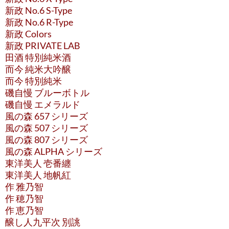
新政 No.6 S-Type
新政 No.6 R-Type
新政 Colors
新政 PRIVATE LAB
田酒 特別純米酒
而今 純米大吟醸
而今 特別純米
磯自慢 ブルーボトル
磯自慢 エメラルド
風の森 657 シリーズ
風の森 507 シリーズ
風の森 807 シリーズ
風の森 ALPHA シリーズ
東洋美人 壱番纏
東洋美人 地帆紅
作 雅乃智
作 穂乃智
作 恵乃智
醸し人九平次 別誂