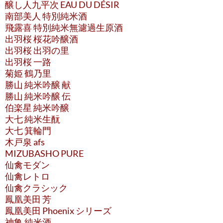
醸し人九平次 EAU DU DÉSIR
南部美人 特別純米酒
飛露喜 特別純米無濾過生原酒
出羽桜 桜花吟醸酒
出羽桜 出羽の里
出羽桜 一路
菊姫 鶴乃里
勝山 純米吟醸 献
勝山 純米吟醸 伝
伯楽星 純米吟醸
大七 純米生酛
大七 箕輪門
木戸泉 afs
MIZUBASHO PURE
仙禽モダン
仙禽レトロ
仙禽クラシック
鳳凰美田 芳
鳳凰美田 Phoenix シリーズ
神亀 純米酒