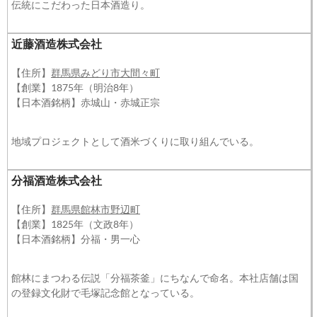
伝統にこだわった日本酒造り。
近藤酒造株式会社
【住所】
群馬県みどり市大間々町
【創業】1875年（明治8年）
【日本酒銘柄】赤城山・赤城正宗
地域プロジェクトとして酒米づくりに取り組んでいる。
分福酒造株式会社
【住所】
群馬県館林市野辺町
【創業】1825年（文政8年）
【日本酒銘柄】分福・男一心
館林にまつわる伝説「分福茶釜」にちなんで命名。本社店舗は国
の登録文化財で毛塚記念館となっている。