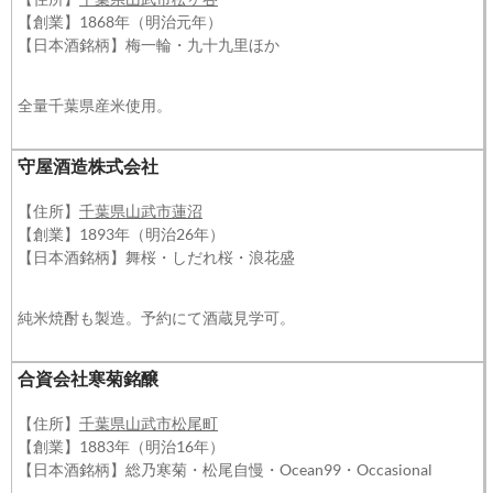
【創業】1868年（明治元年）
【日本酒銘柄】梅一輪・九十九里ほか
全量千葉県産米使用。
守屋酒造株式会社
【住所】
千葉県山武市蓮沼
【創業】1893年（明治26年）
【日本酒銘柄】舞桜・しだれ桜・浪花盛
純米焼酎も製造。予約にて酒蔵見学可。
合資会社寒菊銘醸
【住所】
千葉県山武市松尾町
【創業】1883年（明治16年）
【日本酒銘柄】総乃寒菊・松尾自慢・Ocean99・Occasional