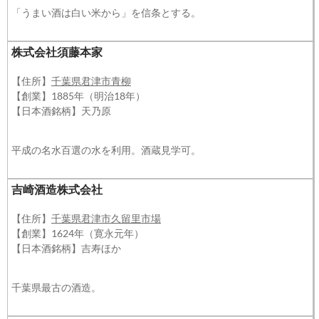
「うまい酒は白い米から」を信条とする。
株式会社須藤本家
【住所】
千葉県君津市⻘柳
【創業】1885年（明治18年）
【日本酒銘柄】天乃原
平成の名水百選の水を利用。酒蔵見学可。
吉崎酒造株式会社
【住所】
千葉県君津市久留里市場
【創業】1624年（寛永元年）
【日本酒銘柄】吉寿ほか
千葉県最古の酒造。