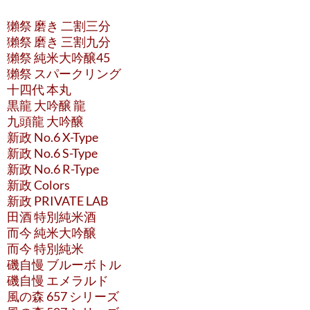
獺祭 磨き 二割三分
獺祭 磨き 三割九分
獺祭 純米大吟醸45
獺祭 スパークリング
十四代 本丸
黒龍 大吟醸 龍
九頭龍 大吟醸
新政 No.6 X-Type
新政 No.6 S-Type
新政 No.6 R-Type
新政 Colors
新政 PRIVATE LAB
田酒 特別純米酒
而今 純米大吟醸
而今 特別純米
磯自慢 ブルーボトル
磯自慢 エメラルド
風の森 657 シリーズ