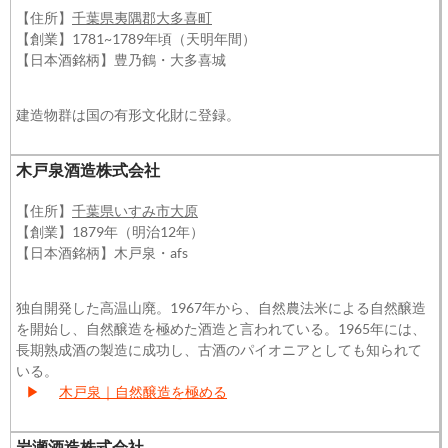
【住所】
千葉県夷隅郡大多喜町
【創業】1781~1789年頃（天明年間）
【日本酒銘柄】豊乃鶴・大多喜城
建造物群は国の有形文化財に登録。
木戸泉酒造株式会社
【住所】
千葉県いすみ市大原
【創業】1879年（明治12年）
【日本酒銘柄】木戸泉・afs
独自開発した高温山廃。1967年から、自然農法米による自然醸造
を開始し、自然醸造を極めた酒造と言われている。1965年には、
長期熟成酒の製造に成功し、古酒のパイオニアとしても知られて
いる。
▶
木戸泉｜自然醸造を極める
岩瀬酒造株式会社