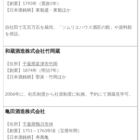
【創業】1793年（寛政5年）
【日本酒銘柄】東魁盛・東魁ほか
自社田で五百万石を栽培。「ソムリエハウス酒匠の館」や資料館
を併設。
和蔵酒造株式会社竹岡蔵
【住所】
千葉県富津市竹岡
【創業】1874年（明治7年）
【日本酒銘柄】聖泉・竹岡ほか
2006年に、杜氏制度から社員制度に転換。予約にて酒蔵見学可。
亀田酒造株式会社
【住所】
千葉県鴨川市仲
【創業】1751～1763年頃（宝暦年間）
【日本酒銘柄】寿萬亀