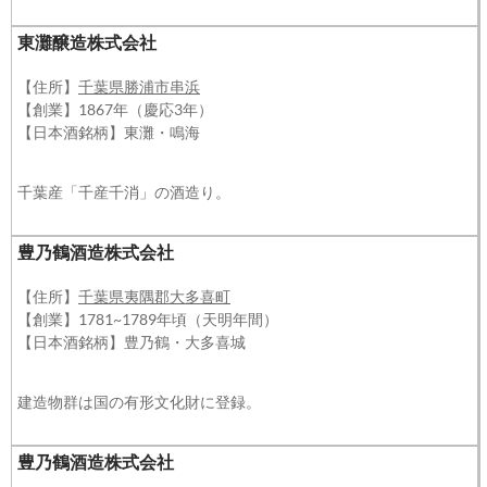
東灘醸造株式会社
【住所】
千葉県勝浦市串浜
【創業】1867年（慶応3年）
【日本酒銘柄】東灘・鳴海
千葉産「千産千消」の酒造り。
豊乃鶴酒造株式会社
【住所】
千葉県夷隅郡大多喜町
【創業】1781~1789年頃（天明年間）
【日本酒銘柄】豊乃鶴・大多喜城
建造物群は国の有形文化財に登録。
豊乃鶴酒造株式会社