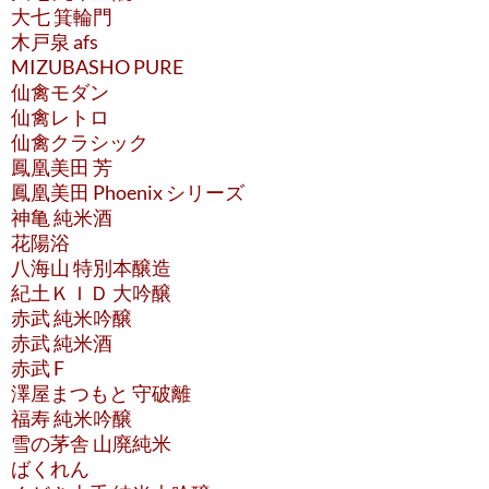
大七 箕輪門
木戸泉 afs
MIZUBASHO PURE
仙禽モダン
仙禽レトロ
仙禽クラシック
鳳凰美田 芳
鳳凰美田 Phoenix シリーズ
神亀 純米酒
花陽浴
八海山 特別本醸造
紀土ＫＩＤ 大吟醸
赤武 純米吟醸
赤武 純米酒
赤武 F
澤屋まつもと 守破離
福寿 純米吟醸
雪の茅舎 山廃純米
ばくれん