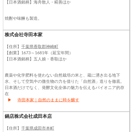
【日本酒銘柄】海舟散人・糀善ほか
焼酎や味醂も製造。
株式会社寺田本家
【住所】
千葉県香取郡神崎町
【創業】1673～1681年（延宝年間）
【日本酒銘柄】五人娘・香取ほか
農薬や化学肥料を使わない自然栽培の米と、蔵に湧き出る地下
水、そして空気中の微生物の力を借りた「自然酒」造りを徹底。
日本酒だけでなく、発酵文化全体の魅力を伝えるパイオニア的存
在
▶
寺田本家｜自然のままに時を醸す
鍋店株式会社成田本店
【住所】
千葉県成田市本町