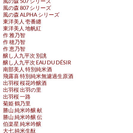
風の森 507 シリーズ
風の森 807 シリーズ
風の森 ALPHA シリーズ
東洋美人 壱番纏
東洋美人 地帆紅
作 雅乃智
作 穂乃智
作 恵乃智
醸し人九平次 別誂
醸し人九平次 EAU DU DÉSIR
南部美人 特別純米酒
飛露喜 特別純米無濾過生原酒
出羽桜 桜花吟醸酒
出羽桜 出羽の里
出羽桜 一路
菊姫 鶴乃里
勝山 純米吟醸 献
勝山 純米吟醸 伝
伯楽星 純米吟醸
大七 純米生酛