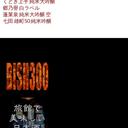
くどき上手 純米大吟醸
郷乃譽 白ラベル
蓬莱泉 純米大吟醸 空
七田 雄町50 純米吟醸