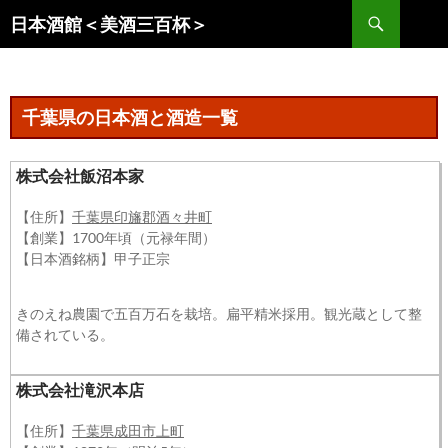
コ
検
日本酒館＜美酒三百杯＞
ン
索
テ
ン
ツ
千葉県の日本酒と酒造一覧
へ
ス
株式会社飯沼本家
キ
ッ
【住所】
千葉県印旛郡酒々井町
プ
【創業】1700年頃（元禄年間）
【日本酒銘柄】甲子正宗
きのえね農園で五百万石を栽培。扁平精米採用。観光蔵として整
備されている。
株式会社滝沢本店
【住所】
千葉県成田市上町