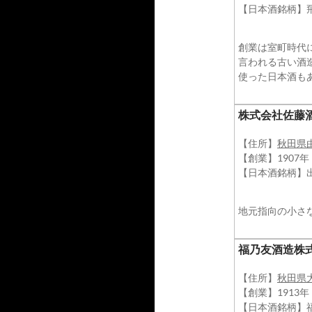
【日本酒銘柄】
創業は室町時代
言われる古い酒
使った日本酒も
株式会社佐藤
【住所】
秋田県
【創業】1907年
【日本酒銘柄】
地元指向の小さ
福乃友酒造株
【住所】
秋田県
【創業】1913
【日本酒銘柄】