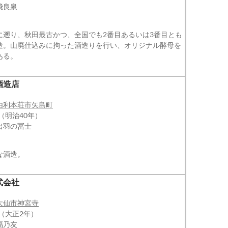
飛良泉
に遡り、秋田最古かつ、全国でも2番目あるいは3番目とも
造。山廃仕込みに拘った酒造りを行い、オリジナル酵母を
ある。
酒造店
由利本荘市矢島町
（明治40年）
出羽の冨士
な酒造。
式会社
大仙市神宮寺
年（大正2年）
福乃友