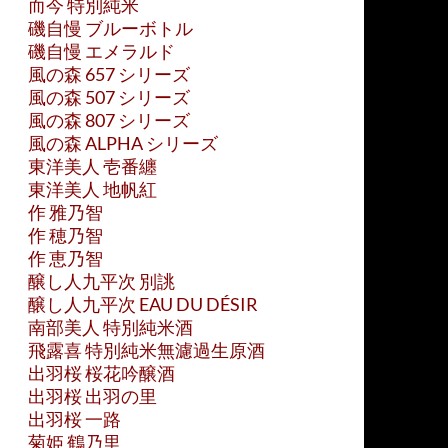
而今 特別純米
磯自慢 ブルーボトル
磯自慢 エメラルド
風の森 657 シリーズ
風の森 507 シリーズ
風の森 807 シリーズ
風の森 ALPHA シリーズ
東洋美人 壱番纏
東洋美人 地帆紅
作 雅乃智
作 穂乃智
作 恵乃智
醸し人九平次 別誂
醸し人九平次 EAU DU DÉSIR
南部美人 特別純米酒
飛露喜 特別純米無濾過生原酒
出羽桜 桜花吟醸酒
出羽桜 出羽の里
出羽桜 一路
菊姫 鶴乃里