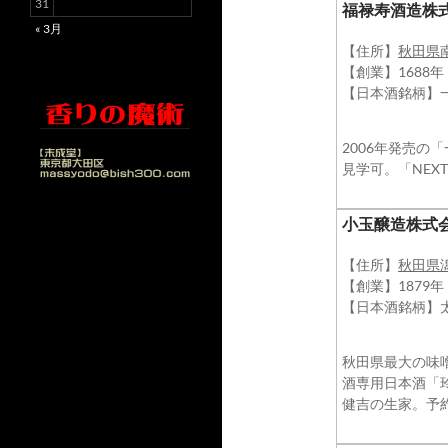
31
福禄寿酒造株
« 3月
【住所】
秋田県
【創業】1688
【日本酒銘柄】
2006年発売
見学可。「NEX
小玉醸造株式
【住所】
秋田県
【創業】1879年
【日本酒銘柄】
秋田県最大の味噌
酒専用日本酒「
健吉の生家。予