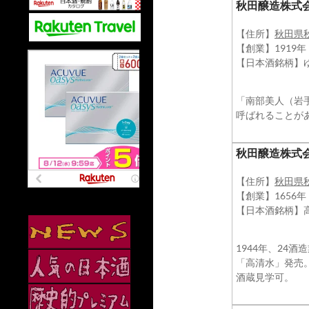
秋田醸造株式
【住所】
秋田県
【創業】1919
【日本酒銘柄】
「南部美人（岩
呼ばれることがあ
秋田醸造株式
【住所】
秋田県
【創業】1656
【日本酒銘柄】
1944年、24
「高清水」発売
酒蔵見学可。