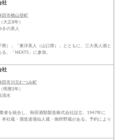
会社
秋田市楢山登町
年（大正8年）
ゆきの美人
手県）」「東洋美人（山口県）」とともに、三大美人酒と
る。「NEXT5」に参加。
会社
秋田市川元むつみ町
年（明暦2年）
高清水
酒造業者を統合し、秋田酒類製造株式会社設立。1947年に
。本社蔵・酒造道場仙人蔵・御所野蔵がある。予約により