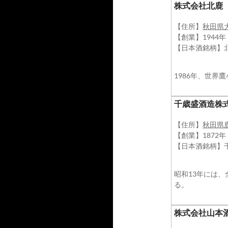
株式会社北鹿
【住所】
秋田県
【創業】1944年
【日本酒銘柄】
1986年、世界
千歳盛酒造株
【住所】
秋田県
【創業】1872
【日本酒銘柄】
昭和13年には
る。
株式会社山本