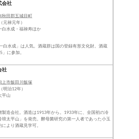
式会社
南秋田郡五城目町
年（元禄元年）
一白水成・福禄寿ほか
の「一白水成」は人気。酒蔵群は国の登録有形文化財。酒蔵
T5」に参加。
会社
潟上市飯田川飯塚
（明治12年）
太平山
製造会社。酒造は1913年から。1933年に、全国初の冷
玲琅太平山」を発売。酵母菌研究の第一人者であった小玉
約により酒蔵見学可。