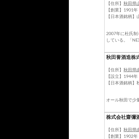
【住所】
秋田県
【創業】1901年
【日本酒銘柄】
2007年に杜
している。「NE
秋田誉酒造株
【住所】
秋田県
【設立】1944年
【日本酒銘柄】
オール秋田で少
株式会社齋彌
【住所】
秋田県
【創業】1902年