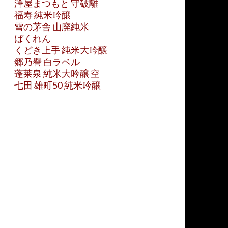
澤屋まつもと 守破離
福寿 純米吟醸
雪の茅舎 山廃純米
ばくれん
くどき上手 純米大吟醸
郷乃譽 白ラベル
蓬莱泉 純米大吟醸 空
七田 雄町50 純米吟醸