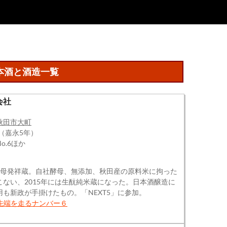
本酒と酒造一覧
会社
秋田市大町
年（嘉永5年）
o.6ほか
酵母発祥蔵。自社酵母、無添加、秋田産の原料米に拘った
こない、2015年には生酛純米蔵になった。日本酒醸造に
も新政が手掛けたもの。「NEXT5」に参加。
先端を走るナンバー６