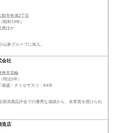
大館市有浦2丁目
（昭和19年）
北鹿ほか
鷹小山家グループに加入。
式会社
鹿角市花輪
年（明治5年）
千歳盛・チトセザカリ・KKB
、全国清酒品評会での優秀な成績から、名誉賞を授けられ
酒造店