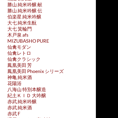
勝山 純米吟醸 献
勝山 純米吟醸 伝
伯楽星 純米吟醸
大七 純米生酛
大七 箕輪門
木戸泉 afs
MIZUBASHO PURE
仙禽モダン
仙禽レトロ
仙禽クラシック
鳳凰美田 芳
鳳凰美田 Phoenix シリーズ
神亀 純米酒
花陽浴
八海山 特別本醸造
紀土ＫＩＤ 大吟醸
赤武 純米吟醸
赤武 純米酒
赤武 F