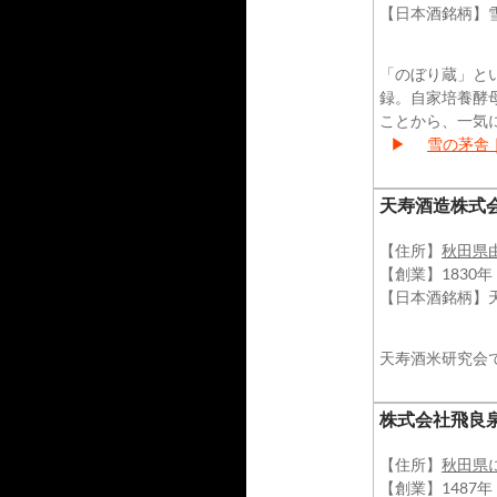
【日本酒銘柄】
「のぼり蔵」と
録。自家培養酵母
ことから、一気
▶
雪の茅舎
天寿酒造株式
【住所】
秋田県
【創業】1830年
【日本酒銘柄】
天寿酒米研究会
株式会社飛良
【住所】
秋田県
【創業】1487