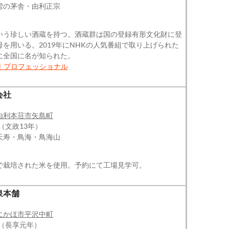
雪の茅舎・由利正宗
いう珍しい酒蔵を持つ。酒蔵群は国の登録有形文化財に登
を用いる。2019年にNHKの人気番組で取り上げられた
に全国に名が知られた。
｜プロフェッショナル
会社
由利本荘市矢島町
（文政13年）
天寿・鳥海・鳥海山
で栽培された米を使用。予約にて工場見学可。
泉本舗
にかほ市平沢中町
年（長享元年）