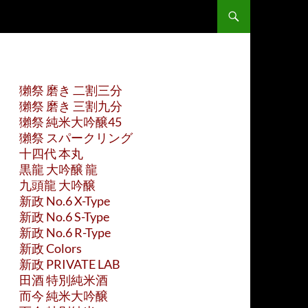
獺祭 磨き 二割三分
獺祭 磨き 三割九分
獺祭 純米大吟醸45
獺祭 スパークリング
十四代 本丸
黒龍 大吟醸 龍
九頭龍 大吟醸
新政 No.6 X-Type
新政 No.6 S-Type
新政 No.6 R-Type
新政 Colors
新政 PRIVATE LAB
田酒 特別純米酒
而今 純米大吟醸