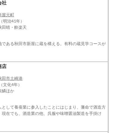
会社
新屋元町
（明治41年）
秋田晴・酔楽天
地である秋田市新屋に蔵を構える。有料の蔵見学コースが
商店
秋田市土崎港
年（文化4年）
銀鱗ほか
人として養蚕業に参入したことにはじまり、藩命で酒造方
。現在でも、酒造業の他、呉服や味噌醤油製造を手掛け