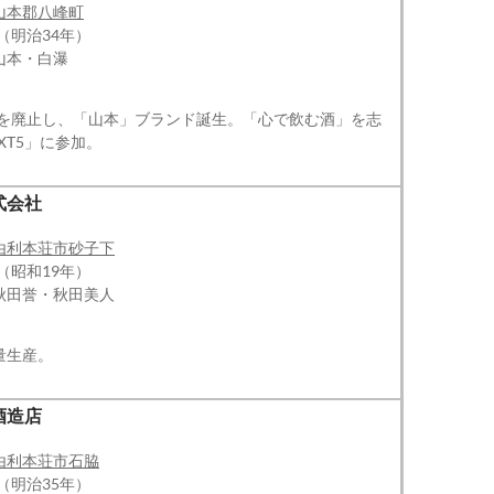
山本郡八峰町
（明治34年）
山本・白瀑
氏制を廃止し、「山本」ブランド誕生。「心で飲む酒」を志
XT5」に参加。
式会社
由利本荘市砂子下
（昭和19年）
秋田誉・秋田美人
量生産。
酒造店
由利本荘市石脇
（明治35年）