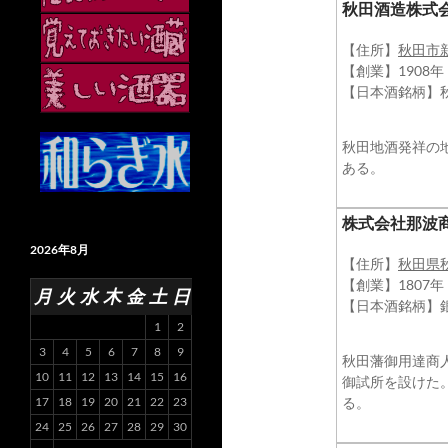
秋田酒造株式
【住所】
秋田市
【創業】1908年
【日本酒銘柄】
秋田地酒発祥の
ある。
株式会社那波
2026年8月
【住所】
秋田県
【創業】1807
月
火
水
木
金
土
日
【日本酒銘柄】
1
2
3
4
5
6
7
8
9
秋田藩御用達商
10
11
12
13
14
15
16
御試所を設けた
る。
17
18
19
20
21
22
23
24
25
26
27
28
29
30