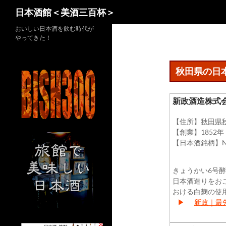
検
日本酒館＜美酒三百杯＞
索
コ
おいしい日本酒を飲む時代が
やってきた！
ン
テ
ン
秋田県の日
ツ
へ
新政酒造株式
ス
キ
【住所】
秋田県
ッ
【創業】1852
プ
【日本酒銘柄】N
きょうかい6号
日本酒造りをお
おける白麹の使用
▶
新政｜最