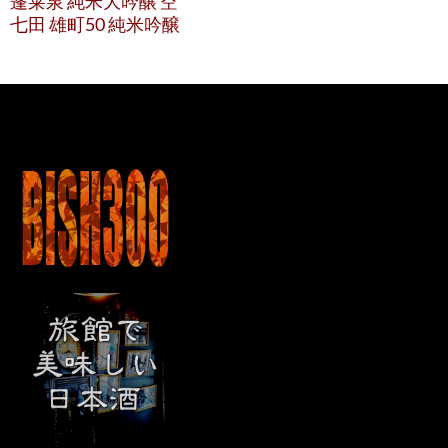
蓬莱泉 純米大吟醸 空
七田 雄町50 純米吟醸