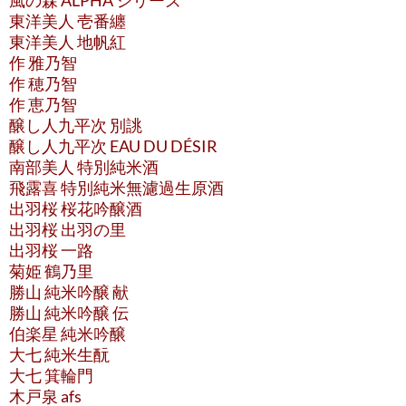
風の森 ALPHA シリーズ
東洋美人 壱番纏
東洋美人 地帆紅
作 雅乃智
作 穂乃智
作 恵乃智
醸し人九平次 別誂
醸し人九平次 EAU DU DÉSIR
南部美人 特別純米酒
飛露喜 特別純米無濾過生原酒
出羽桜 桜花吟醸酒
出羽桜 出羽の里
出羽桜 一路
菊姫 鶴乃里
勝山 純米吟醸 献
勝山 純米吟醸 伝
伯楽星 純米吟醸
大七 純米生酛
大七 箕輪門
木戸泉 afs