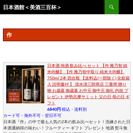
コ
検
日本酒館＜美酒三百杯＞
ン
索
テ
ン
ツ
作
へ
ス
キ
ッ
日本酒 地酒 飲み比べ セット 【作 雅乃智 純
プ
米吟醸】 【作 雅乃智中取り 純米大吟醸】
750ml 2本 四合瓶 【送料込(一部除く) 化粧箱
入 説明書付 】 清水清三郎商店 三重県 贈り
物 お歳暮 御歳暮 お中元 御中元 御礼 内祝 プ
レゼント 伊勢志摩サミット 父の日 母の日 ギ
フト
6840円
税込・送料別
カード可・海外不可・翌日不可
日本酒『作』の中で最も人気の2本の飲み比べセット！洗練された日
本酒通納得の味わい！フルーティー ギフト プレゼント 地酒 熨斗無