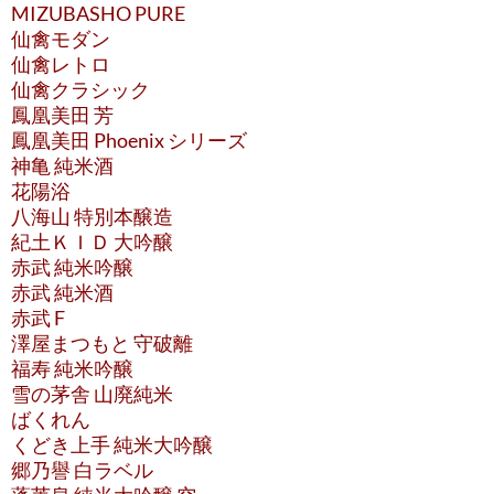
MIZUBASHO PURE
仙禽モダン
仙禽レトロ
仙禽クラシック
鳳凰美田 芳
鳳凰美田 Phoenix シリーズ
神亀 純米酒
花陽浴
八海山 特別本醸造
紀土ＫＩＤ 大吟醸
赤武 純米吟醸
赤武 純米酒
赤武 F
澤屋まつもと 守破離
福寿 純米吟醸
雪の茅舎 山廃純米
ばくれん
くどき上手 純米大吟醸
郷乃譽 白ラベル