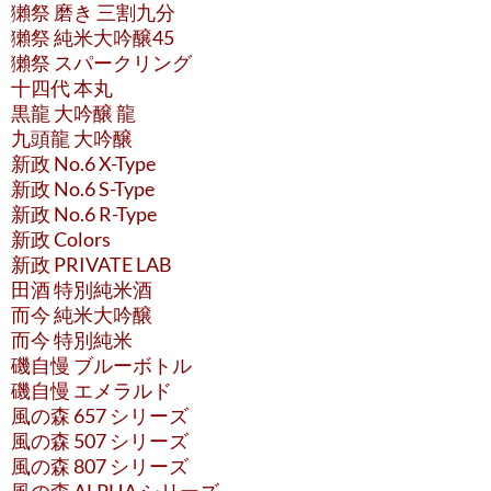
獺祭 磨き 三割九分
獺祭 純米大吟醸45
獺祭 スパークリング
十四代 本丸
黒龍 大吟醸 龍
九頭龍 大吟醸
新政 No.6 X-Type
新政 No.6 S-Type
新政 No.6 R-Type
新政 Colors
新政 PRIVATE LAB
田酒 特別純米酒
而今 純米大吟醸
而今 特別純米
磯自慢 ブルーボトル
磯自慢 エメラルド
風の森 657 シリーズ
風の森 507 シリーズ
風の森 807 シリーズ