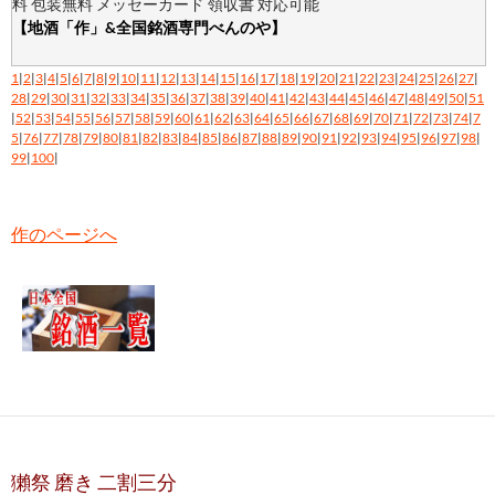
料 包装無料 メッセーカード 領収書 対応可能
【地酒「作」&全国銘酒専門べんのや】
1
|
2
|
3
|
4
|
5
|
6
|
7
|
8
|
9
|
10
|
11
|
12
|
13
|
14
|
15
|
16
|
17
|
18
|
19
|
20
|
21
|
22
|
23
|
24
|
25
|
26
|
27
|
28
|
29
|
30
|
31
|
32
|
33
|
34
|
35
|
36
|
37
|
38
|
39
|
40
|
41
|
42
|
43
|
44
|
45
|
46
|
47
|
48
|
49
|
50
|
51
|
52
|
53
|
54
|
55
|
56
|
57
|
58
|
59
|
60
|
61
|
62
|
63
|
64
|
65
|
66
|
67
|
68
|
69
|
70
|
71
|
72
|
73
|
74
|
7
5
|
76
|
77
|
78
|
79
|
80
|
81
|
82
|
83
|
84
|
85
|
86
|
87
|
88
|
89
|
90
|
91
|
92
|
93
|
94
|
95
|
96
|
97
|
98
|
99
|
100
|
作のページへ
獺祭 磨き 二割三分